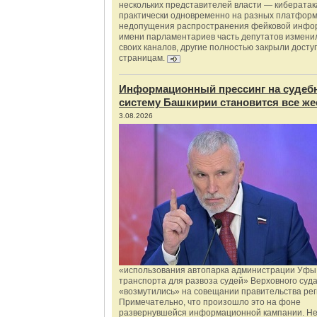
нескольких представителей власти — киберата
практически одновременно на разных платформ
недопущения распространения фейковой инфо
имени парламентариев часть депутатов измени
своих каналов, другие полностью закрыли доступ
страницам.
Информационный прессинг на судеб
систему Башкирии становится все же
3.08.2026
«использования автопарка администрации Уфы 
транспорта для развоза судей» Верховного суд
«возмутились» на совещании правительства рег
Примечательно, что произошло это на фоне
развернувшейся информационной кампании. Не