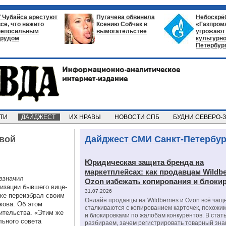
У Чубайса арестуют
Пугачева обвинила
Небоскрё
все, что нажито
Ксению Собчак в
«Газпром
непосильным
вымогательстве
угрожают
трудом
культурно
Петербур
СТИ
ДАЙДЖЕСТ
ИХ НРАВЫ
НОВОСТИ СПБ
БУДНИ СЕВЕРО-
авой
Дайджест СМИ Санкт-Петербур
Юридическая защита бренда на
маркетплейсах: как продавцам Wildbe
азначил
Ozon избежать копирования и блоки
изации бывшего вице-
31.07.2026
же переизбрал своим
Онлайн продавцы на Wildberries и Ozon всё чащ
кова. Об этом
сталкиваются с копированием карточек, похожи
ительства. «Этим же
и блокировками по жалобам конкурентов. В стат
льного совета
разбираем, зачем регистрировать товарный зна