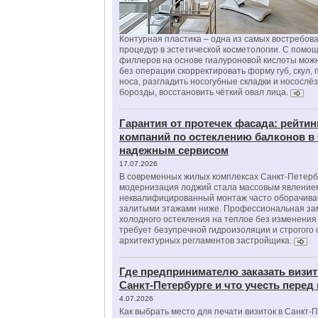
Контурная пластика – одна из самых востребов
процедур в эстетической косметологии. С помо
филлеров на основе гиалуроновой кислоты мож
без операции скорректировать форму губ, скул, 
носа, разгладить носогубные складки и носослё
борозды, восстановить чёткий овал лица.
Гарантия от протечек фасада: рейтин
компаний по остеклению балконов в
надежным сервисом
17.07.2026
В современных жилых комплексах Санкт-Петерб
модернизация лоджий стала массовым явлением
неквалифицированный монтаж часто оборачива
залитыми этажами ниже. Профессиональная за
холодного остекления на теплое без изменени
требует безупречной гидроизоляции и строгого
архитектурных регламентов застройщика.
Где предпринимателю заказать визит
Санкт-Петербурге и что учесть перед
4.07.2026
Как выбрать место для печати визиток в Санкт-