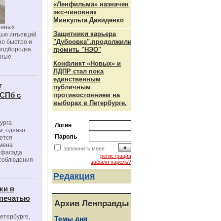
«Ленфильма» назначен
экс-чиновник
Минкульта Давиденко
анных
Защитники карьера
щью инъекций
"Дубровка".продолжили
но быстро и
подбородка,
громить "НЭО"
зные
Конфликт «Новых» и
ЛДПР стал пока
единственным
г
публичным
 СПб с
противостоянием на
выборах в Петербурге.
урга
Логин
, однако
Пароль
ется
мена
запомнить меня
я фасада
регистрация
 соблюдения
забыли пароль?
Редакция
ки в
 печатью
Архив Ленправды
Петербурге,
Темы дня