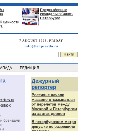
бы
Предвыборные
а»
скандалы в Санкт-
Петербурге
й ценности
га
7 AUGUST 2026, FRIDAY
info@lenpravda.ru
ЗАПАДА
РЕДАКЦИЯ
га
Дежурный
репортер
Россияне начали
rries и
массово отказываться
от перелетов между
ровок
Москвой и Петербургом
из-за атак дронов
е
ми брендами
В петербургском метро
ье
девушке не разрешили
к и