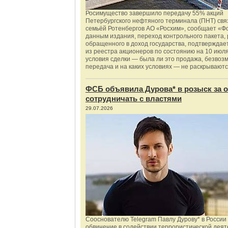
Росимущество завершило передачу 55% акций
Петербургского нефтяного терминала (ПНТ) свя
семьёй Ротенбергов АО «Росхим», сообщает «Ф
данным издания, переход контрольного пакета,
обращенного в доход государства, подтверждае
из реестра акционеров по состоянию на 10 июля
условия сделки — была ли это продажа, безвоз
передача и на каких условиях — не раскрываютс
ФСБ объявила Дурова* в розыск за о
сотрудничать с властями
29.07.2026
Сооснователю Telegram Павлу Дурову* в России
обвинение в содействии террористической деят