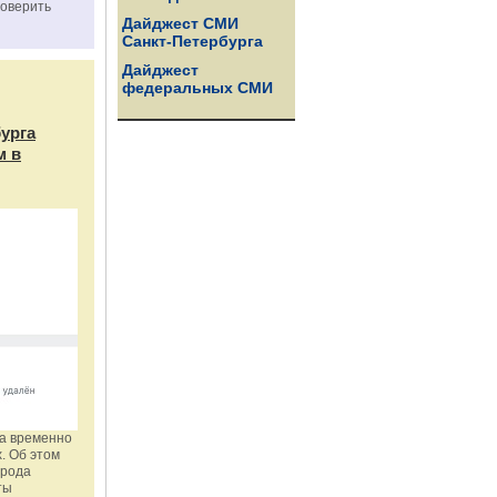
роверить
Дайджест СМИ
Санкт-Петербурга
Дайджест
федеральных СМИ
бурга
м в
га временно
. Об этом
орода
ты