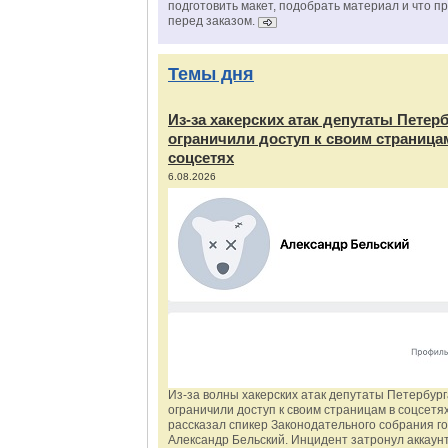
подготовить макет, подобрать материал и что п
перед заказом.
Темы дня
Из‑за хакерских атак депутаты Петер
ограничили доступ к своим страница
соцсетях
6.08.2026
Из‑за волны хакерских атак депутаты Петербур
ограничили доступ к своим страницам в соцсетях
рассказал спикер Законодательного собрания г
Александр Бельский. Инцидент затронул аккаун