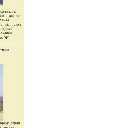
занному с
онтанка». По
 ранее
тся выпиской
, однако
мездная
я.
тказ
 предъявили
ельности,