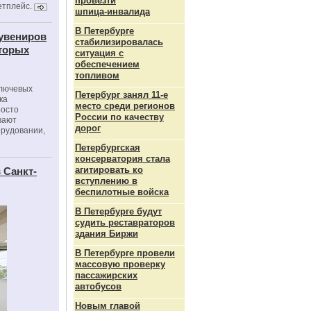
провезти
етплейс.
шпица‑инвалида
В Петербурге
сувениров
стабилизировалась
оторых
ситуация с
обеспечением
топливом
ключевых
Петербург занял 11-е
ка
место среди регионов
росто
России по качеству
вают
дорог
орудовании,
Петербургская
консерватория стала
агитировать ко
 Санкт-
вступлению в
беспилотные войска
В Петербурге будут
судить реставраторов
здания Биржи
В Петербурге провели
массовую проверку
пассажирских
автобусов
Новым главой