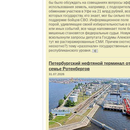
бы было обсуждать на совещаниях вопросы эф
использования земель, например, с подозрите
обменами участков в Уфе на 21 млрд рублей, во
которых государству, кто знает, мог бы сильно п
поддержке бойцов СВО. Информационное поле 
порой, удивляющее своей избирательностью в о
или иных событий, все чаще напоминает поле бо
мишенью становятся федеральные судьи. Нову
всколыхнули запросы депутата Госдумы Алексе
тут же растиражированные СМИ. Причем охотно
неохотно?) тему «разогнали» государственные 
республиканского уровня.
Петербургский нефтяной терминал о
семье Ротенбергов
31.07.2026