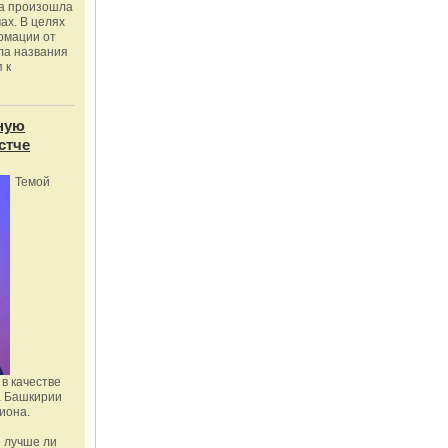
ка произошла
ах. В целях
рмации от
ла названия
 к
ную
стче
Темой
в качестве
а Башкирии
иона.
 лучше ли