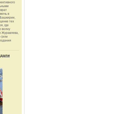
фективного
льными
зврат
омочь в
Башкирии,
ценке тех
я, где
ю волну
я Журавлева,
 (или
издания
тдали