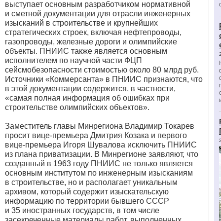
выступает основным разработчиком нормативной
и сметной документации для отрасли инженерных
изысканий в строительстве и крупнейших
стратегических строек, включая нефтепроводы,
газопроводы, железные дороги и олимпийские
объекты. ПНИИС также является основным
исполнителем по научной части ФЦП
сейсмобезопасности
стоимостью
около 80 млрд руб.
Источники «Коммерсанта» в ПНИИС признаются, что
в этой документации содержится, в частности,
«самая полная информация об ошибках при
строительстве олимпийских объектов».
Заместитель главы Минрегиона Владимир Токарев
просит вице-премьера Дмитрия Козака и первого
вице-премьера Игоря Шувалова исключить ПНИИС
из плана приватизации. В Минрегионе заявляют, что
созданный в 1963 году ПНИИС не только является
основным институтом по инженерным изысканиям
в строительстве, но и располагает уникальным
архивом, который содержит изыскательскую
информацию по территории бывшего СССР
и 35 иностранных государств, в том числе
засекреченные материалы работ, выполненных