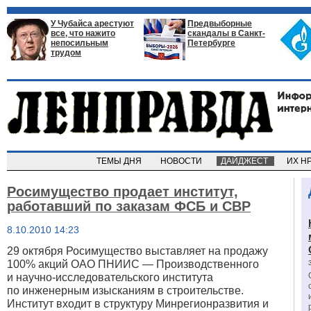
У Чубайса арестуют
Предвыборные
все, что нажито
скандалы в Санкт-
непосильным
Петербурге
трудом
ТЕМЫ ДНЯ
НОВОСТИ
ДАЙДЖЕСТ
ИХ Н
Росимущество продает институт,
работавший по заказам ФСБ и СВР
8.10.2010 14:23
29 октября Росимущество выставляет на продажу
100% акций ОАО ПНИИС — Производственного
и научно-исследовательского института
по инженерным изысканиям в строительстве.
Институт входит в структуру Минрегионразвития и