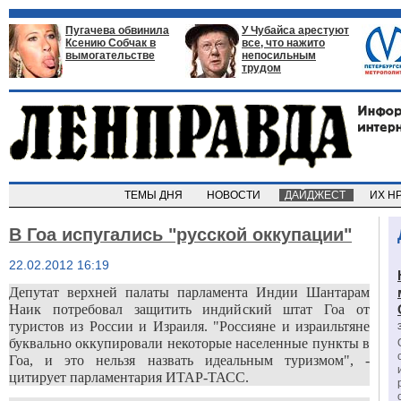
Пугачева обвинила
У Чубайса арестуют
Ксению Собчак в
все, что нажито
вымогательстве
непосильным
трудом
ТЕМЫ ДНЯ
НОВОСТИ
ДАЙДЖЕСТ
ИХ Н
В Гоа испугались "русской оккупации"
22.02.2012 16:19
Депутат верхней палаты парламента Индии Шантарам
Наик потребовал защитить индийский штат Гоа от
туристов из России и Израиля. "Россияне и израильтяне
буквально оккупировали некоторые населенные пункты в
Гоа, и это нельзя назвать идеальным туризмом", -
цитирует парламентария ИТАР-ТАСС.