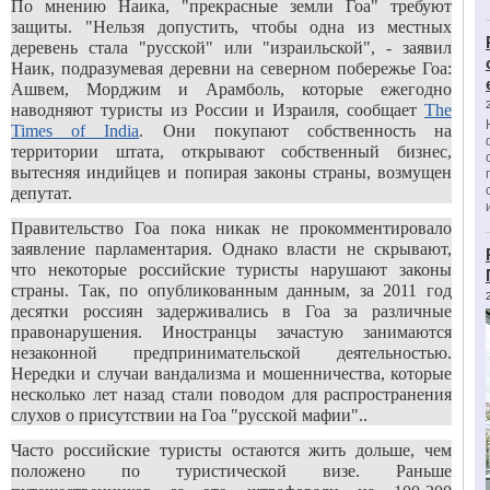
По мнению Наика, "прекрасные земли Гоа" требуют
защиты. "Нельзя допустить, чтобы одна из местных
деревень стала "русской" или "израильской", - заявил
Наик, подразумевая деревни на северном побережье Гоа:
Ашвем, Морджим и Арамболь, которые ежегодно
наводняют туристы из России и Израиля, сообщает
The
Times of India
. Они покупают собственность на
территории штата, открывают собственный бизнес,
вытесняя индийцев и попирая законы страны, возмущен
депутат.
Правительство Гоа пока никак не прокомментировало
заявление парламентария. Однако власти не скрывают,
что некоторые российские туристы нарушают законы
страны. Так, по опубликованным данным, за 2011 год
десятки россиян задерживались в Гоа за различные
правонарушения. Иностранцы зачастую занимаются
незаконной предпринимательской деятельностью.
Нередки и случаи вандализма и мошенничества, которые
несколько лет назад стали поводом для распространения
слухов о присутствии на Гоа "русской мафии"..
Часто российские туристы остаются жить дольше, чем
положено по туристической визе. Раньше