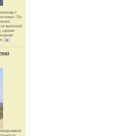
занному с
онтанка». По
 ранее
тся выпиской
, однако
мездная
я.
тказ
 предъявили
ельности,