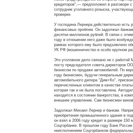
кредиторов",— предположил в разговоре с
сотрудник уголовного розыска, участвующ
проверке.
У господина Лернера действительно есть 
финансовых проблем. Он задолжал банкам
десятки миллионов рублей. В связи с эти
году в отношении него даже было возбужде
рамках которого ему было предъявлено обви
УК РФ (мошенничество в особо крупном ра
Это уголовное дело связано не с работой
посту председателя совета директоров ООО
бизнесом по продаже автомобилей. По верс
году бизнесмен, будучи генеральным дире
автомобильного дилера "Дим+Ко", присвоил
перечисленных клиентом в качестве платы 
которая так и не была поставлена. Автоди
находится в состоянии банкротства, в ком
внешнее управление. Сам бизнесмен винов
Задолжал Михаил Лернер и банкам. Напри
приобретения промышленного здания в по
он взял в 2006 году кредит в размере 150 м
Соцгорбанке. В прошлом году Банк России 
неисполнением Соцгорбанком федеральных