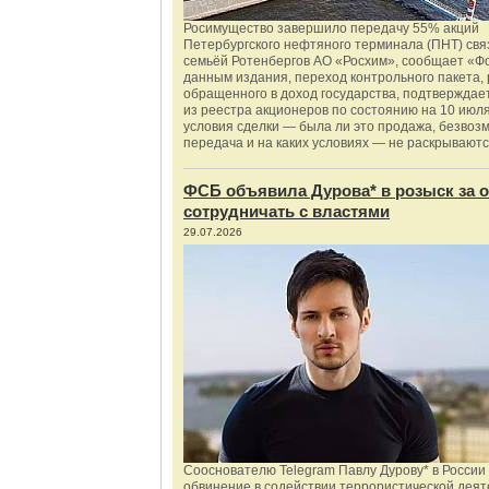
Росимущество завершило передачу 55% акций
Петербургского нефтяного терминала (ПНТ) свя
семьёй Ротенбергов АО «Росхим», сообщает «Ф
данным издания, переход контрольного пакета,
обращенного в доход государства, подтверждае
из реестра акционеров по состоянию на 10 июля
условия сделки — была ли это продажа, безвоз
передача и на каких условиях — не раскрываютс
ФСБ объявила Дурова* в розыск за о
сотрудничать с властями
29.07.2026
Сооснователю Telegram Павлу Дурову* в России
обвинение в содействии террористической деят