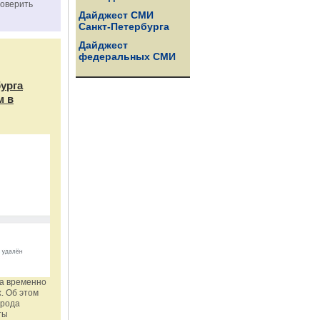
роверить
Дайджест СМИ
Санкт-Петербурга
Дайджест
федеральных СМИ
бурга
м в
га временно
. Об этом
орода
ты