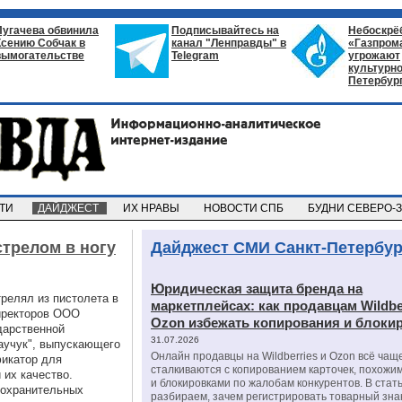
Пугачева обвинила
Подписывайтесь на
Небоскрё
Ксению Собчак в
канал "Ленправды" в
«Газпром
вымогательстве
Telegram
угрожают
культурно
Петербур
СТИ
ДАЙДЖЕСТ
ИХ НРАВЫ
НОВОСТИ СПБ
БУДНИ СЕВЕРО-
трелом в ногу
Дайджест СМИ Санкт-Петербур
Юридическая защита бренда на
релял из пистолета в
маркетплейсах: как продавцам Wildbe
иректоров ООО
Ozon избежать копирования и блоки
дарственной
31.07.2026
каучук", выпускающего
Онлайн продавцы на Wildberries и Ozon всё чащ
икатор для
сталкиваются с копированием карточек, похожи
их качество.
и блокировками по жалобам конкурентов. В стат
оохранительных
разбираем, зачем регистрировать товарный зна