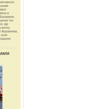
фективного
льными
зврат
омочь в
Башкирии,
ценке тех
я, где
ю волну
я Журавлева,
 (или
издания
тдали