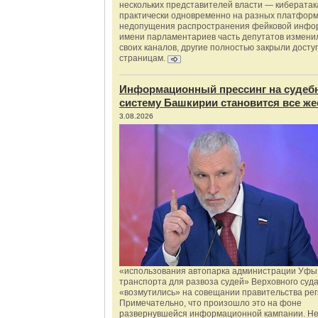
нескольких представителей власти — киберата
практически одновременно на разных платформ
недопущения распространения фейковой инфо
имени парламентариев часть депутатов измени
своих каналов, другие полностью закрыли доступ
страницам.
Информационный прессинг на судеб
систему Башкирии становится все же
3.08.2026
«использования автопарка администрации Уфы 
транспорта для развоза судей» Верховного суд
«возмутились» на совещании правительства рег
Примечательно, что произошло это на фоне
развернувшейся информационной кампании. Не