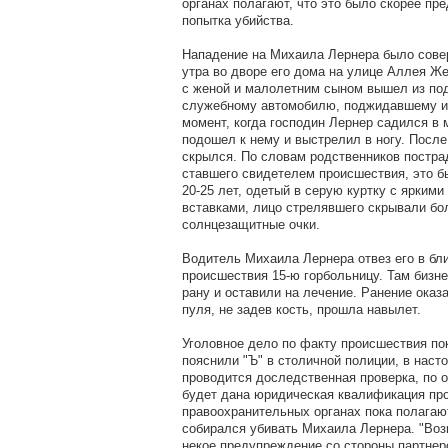
органах полагают, что это было скорее пр
попытка убийства.
Нападение на Михаила Лернера было сове
утра во дворе его дома на улице Аллея Ж
с женой и малолетним сыном вышел из под
служебному автомобилю, поджидавшему их
момент, когда господин Лернер садился в 
подошел к нему и выстрелил в ногу. После
скрылся. По словам родственников постра
ставшего свидетелем происшествия, это 
20-25 лет, одетый в серую куртку с ярким
вставками, лицо стрелявшего скрывали б
солнцезащитные очки.
Водитель Михаила Лернера отвез его в бл
происшествия 15-ю горбольницу. Там бизн
рану и оставили на лечение. Ранение оказ
пуля, не задев кость, прошла навылет.
Уголовное дело по факту происшествия пок
пояснили "Ъ" в столичной полиции, в нас
проводится доследственная проверка, по о
будет дана юридическая квалификация пр
правоохранительных органах пока полагают
собирался убивать Михаила Лернера. "Воз
некое предупреждение со стороны партнер