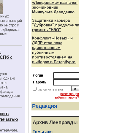
«Ленфильма» назначен
экс-чиновник
Минкульта Давиденко
анных
Защитники карьера
щью инъекций
"Дубровка".продолжили
но быстро и
подбородка,
громить "НЭО"
зные
Конфликт «Новых» и
ЛДПР стал пока
единственным
г
публичным
 СПб с
противостоянием на
выборах в Петербурге.
урга
Логин
, однако
Пароль
ется
мена
запомнить меня
я фасада
регистрация
 соблюдения
забыли пароль?
Редакция
ки в
 печатью
Архив Ленправды
Петербурге,
Темы дня