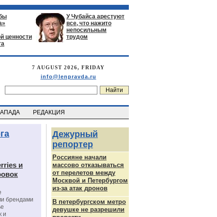
бы
У Чубайса арестуют
а»
все, что нажито
непосильным
й ценности
трудом
га
7 AUGUST 2026, FRIDAY
info@lenpravda.ru
ЗАПАДА
РЕДАКЦИЯ
га
Дежурный
репортер
Россияне начали
rries и
массово отказываться
от перелетов между
ровок
Москвой и Петербургом
из-за атак дронов
е
ми брендами
В петербургском метро
ье
девушке не разрешили
к и