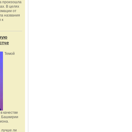
ка произошла
ах. В целях
рмации от
ла названия
 к
ную
стче
Темой
в качестве
а Башкирии
иона.
 лучше ли