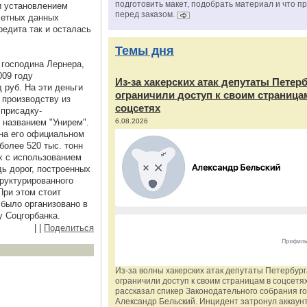
подготовить макет, подобрать материал и что п
и установлением
перед заказом.
четных данных
редита так и осталась
Темы дня
 господина Лернера,
009 году
Из‑за хакерских атак депутаты Петер
 руб. На эти деньги
ограничили доступ к своим страница
 производству из
соцсетях
присадку-
 названием "Унирем".
6.08.2026
 на его официальном
более 520 тыс. тонн
х с использованием
ь дорог, построенных
руктурированного
При этом стоит
 было организовано в
у Соцгорбанка.
|
|
Поделиться
Из‑за волны хакерских атак депутаты Петербур
ограничили доступ к своим страницам в соцсетях
рассказал спикер Законодательного собрания г
Александр Бельский. Инцидент затронул аккаун