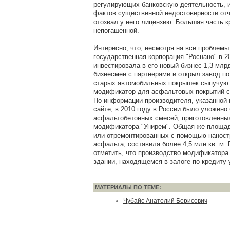
регулирующих банковскую деятельность, 
фактов существенной недостоверности от
отозвал у него лицензию. Большая часть к
непогашенной.
Интересно, что, несмотря на все проблемы
государственная корпорация "Роснано" в 2
инвестировала в его новый бизнес 1,3 млрд
бизнесмен с партнерами и открыл завод по
старых автомобильных покрышек сыпучую 
модификатор для асфальтовых покрытий с
По информации производителя, указанной
сайте, в 2010 году в России было уложено 
асфальтобетонных смесей, приготовленны
модификатора "Унирем". Общая же площад
или отремонтированных с помощью наност
асфальта, составила более 4,5 млн кв. м. 
отметить, что производство модификатора
здании, находящемся в залоге по кредиту 
МАТЕРИАЛЫ ПО ТЕМЕ:
Чубайс Анатолий Борисович