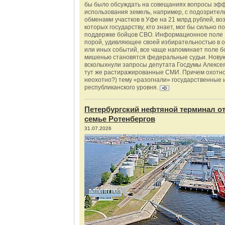
бы было обсуждать на совещаниях вопросы эф
использования земель, например, с подозрите
обменами участков в Уфе на 21 млрд рублей, во
которых государству, кто знает, мог бы сильно п
поддержке бойцов СВО. Информационное поле 
порой, удивляющее своей избирательностью в о
или иных событий, все чаще напоминает поле бо
мишенью становятся федеральные судьи. Нову
всколыхнули запросы депутата Госдумы Алексе
тут же растиражированные СМИ. Причем охотно
неохотно?) тему «разогнали» государственные 
республиканского уровня.
Петербургский нефтяной терминал о
семье Ротенбергов
31.07.2026