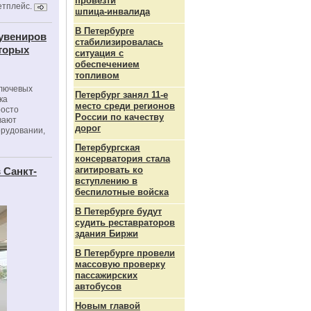
провезти
етплейс.
шпица‑инвалида
В Петербурге
сувениров
стабилизировалась
оторых
ситуация с
обеспечением
топливом
ключевых
Петербург занял 11-е
ка
место среди регионов
росто
России по качеству
вают
дорог
орудовании,
Петербургская
консерватория стала
агитировать ко
 Санкт-
вступлению в
беспилотные войска
В Петербурге будут
судить реставраторов
здания Биржи
В Петербурге провели
массовую проверку
пассажирских
автобусов
Новым главой