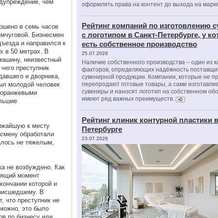
едупреждение, чем
оформлять права на контент до выхода на марк
Рейтинг компаний по изготовлению 
ршено в семь часов
с логотипом в Санкт-Петербурге, у к
емчуговой. Бизнесмен
ъезда и направился к
есть собственное производство
 в 50 метрах. В
25.07.2026
машину, неизвестный
Наличие собственного производства – один из 
 чего преступник
факторов, определяющих надёжность поставщи
давшего и дворника,
сувенирной продукции. Компании, которые не п
был молодой человек
перепродают готовые товары, а сами изготавли
сувениры и наносят логотип на собственном об
и оранжевыми
имеют ряд важных преимуществ.
ольшие
Рейтинг клиник контурной пластики в
ижайшую к месту
Петербурге
есмену обработали
23.07.2026
алось не тяжелым,
а не возбуждено. Как
тоящий момент
кончании которой и
оисшедшему. В
, что преступник не
можно, это было
ов по бизнесу или