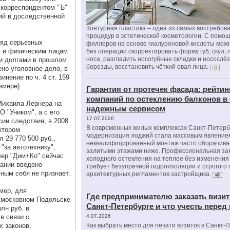
 корреспондентом "Ъ"
ий в доследственной
Контурная пластика – одна из самых востребов
процедур в эстетической косметологии. С помо
ряд серьезных
филлеров на основе гиалуроновой кислоты мож
 и физическим лицам
без операции скорректировать форму губ, скул, 
носа, разгладить носогубные складки и носослё
ми долгами в прошлом
борозды, восстановить чёткий овал лица.
но уголовное дело, в
нение по ч. 4 ст. 159
змере).
Гарантия от протечек фасада: рейтин
компаний по остеклению балконов в
 Михаила Лернера на
надежным сервисом
 "Уником", а с его
17.07.2026
ии следствия, в 2008
В современных жилых комплексах Санкт-Петерб
ктором
модернизация лоджий стала массовым явлением
 29 770 500 руб.,
неквалифицированный монтаж часто оборачива
"за автотехнику",
залитыми этажами ниже. Профессиональная за
лер "Дим+Ко" сейчас
холодного остекления на теплое без изменени
пании введено
требует безупречной гидроизоляции и строгого
ным себя не признает.
архитектурных регламентов застройщика.
мер, для
Где предпринимателю заказать визит
дмосковном Подольске
Санкт-Петербурге и что учесть перед
лн руб. в
в связи с
4.07.2026
 законов,
Как выбрать место для печати визиток в Санкт-