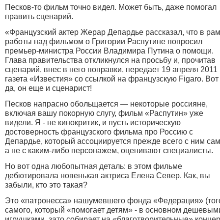
Песков-то фильм точно видел. Может быть, даже помогал
править сценарий.
«Французский актер Жерар Депардье рассказал, что в ра
работы над фильмом о Григории Распутине попросил
премьер-министра России Владимира Путина о помощи.
Глава правительства откликнулся на просьбу и, прочитав
сценарий, внес в него поправки, передает 19 апреля 2011
газета «Известия» со ссылкой на французскую Figaro. Вот
да, он еще и сценарист!
Песков напрасно обольщается — некоторые россияне,
включая вашу покорную слугу, фильм «Распутин» уже
видели. Я - не кинокритик, и пусть историческую
достоверность французского фильма про Россию с
Депардье, который ассоциируется прежде всего с ним са
а не с каким-либо персонажем, оценивают специалисты.
Но вот одна любопытная деталь: в этом фильме
дебютировала новенькая актриса Елена Север. Как, вы
забыли, кто это такая?
Это «патронесса» нашумевшего фонда «Федерация» (тог
самого, который «помогает детям» - в основном дешевым
игрушками, зато собирает на «благотворительные» конце