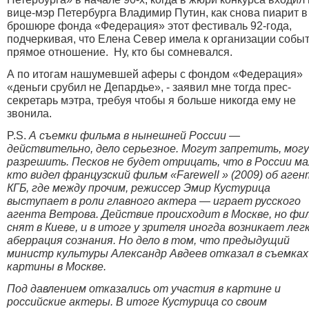
вице-мэр Петербурга Владимир Путин, как снова пиарит в
брошюре фонда «Федерация» этот фестиваль 92-года,
подчеркивая, что Елена Север имела к организации собы
прямое отношение. Ну, кто бы сомневался.
А по итогам нашумевшей аферы с фондом «Федерация»
«деньги срубил не Депардье», - заявил мне тогда прес-
секретарь мэтра, требуя чтобы я больше никогда ему не
звонила.
P.S.
А съемки фильма в нынешней России —
действительно, дело серьезное. Могут запретить, мог
разрешить. Песков не будет отрицать, что в России м
кто видел французский фильм «
Farewell »
(2009) об аген
КГБ, где между прочим, режиссер Эмир Кустурица
выступает в роли главного актера — играет русского
агента Ветрова. Действие происходит в Москве, но фи
снят в Киеве, и в итоге у зрителя иногда возникает лег
аберрация сознания. Но дело в том, что предыдущий
министр культуры Александр Авдеев отказал в съемках
картины в Москве.
Под давлением отказались от участия в картине и
российские актеры. В итоге Кустурица со своим