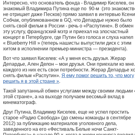
Интересно, что основатель фонда - Владимир Киселев, он
знакомый Владимира Путина еще по 90-м (это знакомств
не отрицает даже Песков) прямо заявил в интервью Ксен
Собчак, опубликованном в
GQ,
что Депардье нужно было
снять свой фильм в России - речь о «Распутине». В обмен
эту услугу, французский мэтр и приехал на злосчастный
концерт в Петербурге, где Путин без голоса и слуха напел
« Blueberry Hill »
(теперь нашисты выпустили диск с этим
хитом в исполнении премьер-министра — президента)
.
Вот что заявил Киселев: «
А у меня есть друзья. Жерар
Депардье, Ален Делон – мои друзья. Они приехали ко мне.
каждого из них есть свои потребности. Жерар Депардье х
снять фильм «Распутин».
Я ему помог решить то, что могу
решить я в этой стране »
.
Такой запутанный обмен услугами между своими людьми 
этой стране», а на выходе получаем весомый вклад в
кинематограф.
Друг Путина, Владимир Киселев, еще не успел простить
старое «Радио Свобода» (до смены команды в сентябре
2012) за публикацию материалов уголовного дела,
заведенного на его «Фестиваль Белые ночи Санкт-
Петербурга» в начале 90-х, когда в жюри конкурса входил 