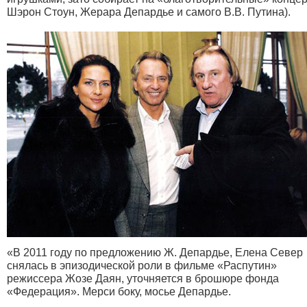
Шэрон Стоун, Жерара Депардье и самого В.В. Путина).
«В 2011 году по предложению Ж. Депардье, Елена Север
снялась в эпизодической роли в фильме «Распутин»
режиссера Жозе Даян, уточняется в брошюре фонда
«Федерация». Мерси боку, мосье Депардье.