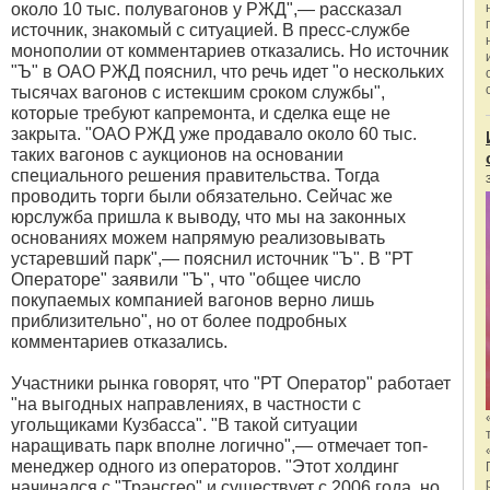
около 10 тыс. полувагонов у РЖД",— рассказал
источник, знакомый с ситуацией. В пресс-службе
монополии от комментариев отказались. Но источник
"Ъ" в ОАО РЖД пояснил, что речь идет "о нескольких
тысячах вагонов с истекшим сроком службы",
которые требуют капремонта, и сделка еще не
закрыта. "ОАО РЖД уже продавало около 60 тыс.
таких вагонов с аукционов на основании
специального решения правительства. Тогда
проводить торги были обязательно. Сейчас же
юрслужба пришла к выводу, что мы на законных
основаниях можем напрямую реализовывать
устаревший парк",— пояснил источник "Ъ". В "РТ
Операторе" заявили "Ъ", что "общее число
покупаемых компанией вагонов верно лишь
приблизительно", но от более подробных
комментариев отказались.
Участники рынка говорят, что "РТ Оператор" работает
"на выгодных направлениях, в частности с
угольщиками Кузбасса". "В такой ситуации
наращивать парк вполне логично",— отмечает топ-
менеджер одного из операторов. "Этот холдинг
начинался с "Трансгео" и существует с 2006 года, но