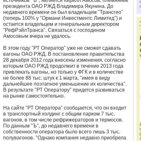
источников "Ъ", является Кирилл Амосов, племянник
президента ОАО РЖД Владимира Якунина. До
недавнего времени он был владельцем "Трансгео"
(теперь 100% у "Ормани Инвестментс Лимитед") и
остается владельцем и генеральным директором
"РефРэйлТранса". Связаться с господином
Амосовым вчера не удалось.
В этом году "РТ Оператор" уже не сможет сдавать
вагоны ОАО РЖД. В постановление правительства
28 декабря 2012 года внесены изменения, согласно
которым ОАО РЖД продолжит в течение 2013 года
привлекать вагоны, но только у ФГК и в количестве
не более 88 тыс. штук к 1 марта, "имея в виду
дальнейшее поэтапное уменьшение их количества".
В результате "РТ Оператору" придется развиваться
на рынке самостоятельно.
На сайте "РТ Оператора" сообщается, что он входит
в транспортный холдинг с общим парком 7 тыс.
вагонов, в том числе рефрижераторов и термосов.
По данным "Ъ", до недавнего времени в
собственности оператора было всего лишь 3 тыс.
полувагонов. "Однако компания недавно приобрела