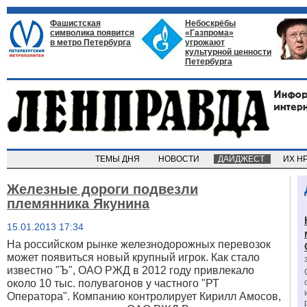
Фашистская
Небоскрёбы
символика появится
«Газпрома»
в метро Петербурга
угрожают
культурной ценности
Петербурга
ТЕМЫ ДНЯ
НОВОСТИ
ДАЙДЖЕСТ
ИХ Н
Железные дороги подвезли
племянника Якунина
15.01.2013 17:34
На российском рынке железнодорожных перевозок
может появиться новый крупный игрок. Как стало
известно "Ъ", ОАО РЖД в 2012 году привлекало
около 10 тыс. полувагонов у частного "РТ
Оператора". Компанию контролирует Кирилл Амосов,