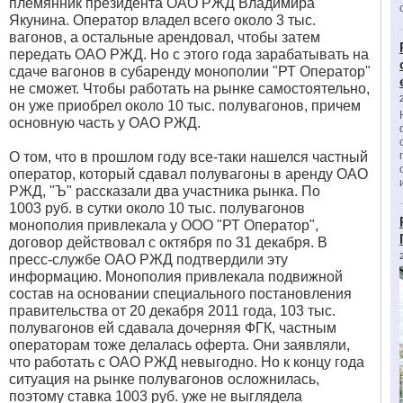
племянник президента ОАО РЖД Владимира
Якунина. Оператор владел всего около 3 тыс.
вагонов, а остальные арендовал, чтобы затем
передать ОАО РЖД. Но с этого года зарабатывать на
сдаче вагонов в субаренду монополии "РТ Оператор"
не сможет. Чтобы работать на рынке самостоятельно,
он уже приобрел около 10 тыс. полувагонов, причем
основную часть у ОАО РЖД.
О том, что в прошлом году все-таки нашелся частный
оператор, который сдавал полувагоны в аренду ОАО
РЖД, "Ъ" рассказали два участника рынка. По
1003 руб. в сутки около 10 тыс. полувагонов
монополия привлекала у ООО "РТ Оператор",
договор действовал с октября по 31 декабря. В
пресс-службе ОАО РЖД подтвердили эту
информацию. Монополия привлекала подвижной
состав на основании специального постановления
правительства от 20 декабря 2011 года, 103 тыс.
полувагонов ей сдавала дочерняя ФГК, частным
операторам тоже делалась оферта. Они заявляли,
что работать с ОАО РЖД невыгодно. Но к концу года
ситуация на рынке полувагонов осложнилась,
поэтому ставка 1003 руб. уже не выглядела