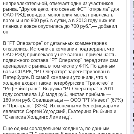
непривлекательной, отмечает один из участников
рынка. "Другое дело, что осенью ФСТ "открыла" для
ОАО РЖД коридор: монополия могла привлекать
вагоны и по 900 руб. в сутки, а в 2013 году нижняя
планка и вовсе опустилась до 700 руб.",— добавил
он.
В "РТ Операторе" от детальных комментариев
отказались. Источник в компании подтвердил, что
ОАО РЖД привлекало у нее вагоны, причем часть
подвижного состава "РТ Оператор" перед этим сам
арендовал с рынка, в том числе у ФГК. По данным
базы СПАРК, "РТ Оператор" зарегистрирован в
Петербурге. В самой компании уточнили, что в
холдинг входят также петербургские "Трансгео" и
"РефРэйлТранс". Выручка "РТ Оператора" в 2011
году составила 1,6 млрд руб., чистая прибыль —
180 млн руб. Совладельцы — ООО "РТ Инвест" (67%)
и "Про-транс" (33%). Их конечными бенефициарами
являются Сергей Удгодский, Екатерина Рыбкина и
"Скелисиа Холдингс Лимитед".
Еще одним совладельцем холдинга, по данным