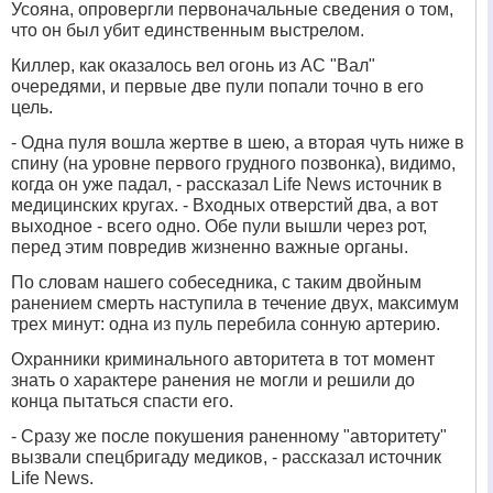
Усояна, опровергли первоначальные сведения о том,
что он был убит единственным выстрелом.
Киллер, как оказалось вел огонь из АС "Вал"
очередями, и первые две пули попали точно в его
цель.
- Одна пуля вошла жертве в шею, а вторая чуть ниже в
спину (на уровне первого грудного позвонка), видимо,
когда он уже падал, - рассказал Life News источник в
медицинских кругах. - Входных отверстий два, а вот
выходное - всего одно. Обе пули вышли через рот,
перед этим повредив жизненно важные органы.
По словам нашего собеседника, с таким двойным
ранением смерть наступила в течение двух, максимум
трех минут: одна из пуль перебила сонную артерию.
Охранники криминального авторитета в тот момент
знать о характере ранения не могли и решили до
конца пытаться спасти его.
- Сразу же после покушения раненному "авторитету"
вызвали спецбригаду медиков, - рассказал источник
Life News.