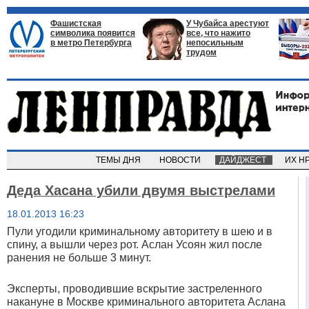
Фашистская
У Чубайса арестуют
символика появится
все, что нажито
в метро Петербурга
непосильным
трудом
ТЕМЫ ДНЯ
НОВОСТИ
ДАЙДЖЕСТ
ИХ Н
Деда Хасана убили двумя выстрелами
18.01.2013 16:23
Пули угодили криминальному авторитету в шею и в
спину, а вышли через рот. Аслан Усоян жил после
ранения не больше 3 минут.
Эксперты, проводившие вскрытие застреленного
накануне в Москве криминального авторитета Аслана