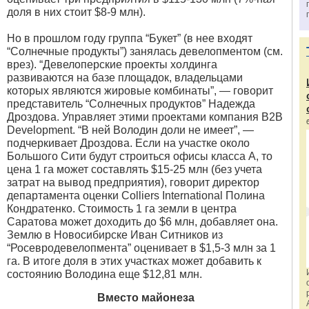
доля в них стоит $8-9 млн).
Но в прошлом году группа “Букет” (в нее входят
“Солнечные продукты”) занялась девелопментом (см.
врез). “Девелоперские проекты холдинга
развиваются на базе площадок, владельцами
которых являются жировые комбинаты”, — говорит
представитель “Солнечных продуктов” Надежда
Дроздова. Управляет этими проектами компания B2B
Development. “В ней Володин доли не имеет”, —
подчеркивает Дроздова. Если на участке около
Большого Сити будут строиться офисы класса А, то
цена 1 га может составлять $15-25 млн (без учета
затрат на вывод предприятия), говорит директор
департамента оценки Colliers International Полина
Кондратенко. Стоимость 1 га земли в центра
Саратова может доходить до $6 млн, добавляет она.
Землю в Новосибирске Иван Ситников из
“Росевродевелопмента” оценивает в $1,5-3 млн за 1
га. В итоге доля в этих участках может добавить к
состоянию Володина еще $12,81 млн.
Вместо майонеза