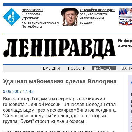
Небоскрёбы
У Чубайса арестуют
«Газпрома»
все, что нажито
угрожают
непосильным
культурной ценности
трудом
Петербурга
ТЕМЫ ДНЯ
НОВОСТИ
ДАЙДЖЕСТ
ИХ Н
Удачная майонезная сделка Володина
9.06.2007 14:43
Вице-спикер Госдумы и секретарь президиума
генсовета “Единой России” Вячеслав Володин стал
совладельцем трех масложиркомбинатов холдинга
“Солнечные продукты” и площадок, на которых
группа “Букет” строит жилье и офисы.