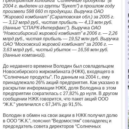
Предприятия холдинга “Солнечные продукты” (в
2004 г. выделен из группы “Букет”) в прошлом году
произвели 598 660 т продукции. Выручка ОАО
“Жировой комбинат” (Саратовская обл.) за 2005 г.
— 3,12 млрд руб., чистая прибыль — 4,13 млн руб.
(данные “СПАРК-Интерфакс”). Выручка ОАО
“Новосибирский жировой комбинат” в 2006 г. — 2,26
млрд руб., чистая прибыль — 19,52 млн руб. Выручка
ОАО “Московский жировой комбинат” за 2006 г. —
3,63 млрд руб., чистый убыток — 16,56 млн руб.
(данные компаний).
До недавнего времени Володин был совладельцем
Новосибирского жиркомбината (НЖК), входящего в
“Солнечные продукты”. По данным на 2004 г., ему
принадлежало 26% акций предприятия. Как указано в
раскрытии информации НЖК, доля Володина в этом
предприятии сократилась с 27,82% до нуля. В другом
сообщении НЖК говорится, что пакет акций ООО
“Ж.К.” увеличился с 67,34% до 91,5%.
Володин в обмен на свои акции в НЖК получил долю
в ООО “Ж.К.”, пояснил “Ведомостям” совладелец и
председатель совета директоров “Солнечных