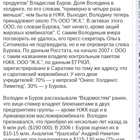
продуктов” Владислав Буров. Доля Володина в
холдинге, по его словам, “примерно в четыре раза
меньше”, чем была в НЖК. Выходит, Володину теперь
принадлежит около 7% ООО “Ж.К.”. В активах этого
ООО, по словам Бурова, “нет ничего, кроме акций
жировых комбинатов”. С самим Володиным вчера
поговорить не удалось, его пресс-секретарь Ольга
Ситникова не подтвердила, но и не опровергла слова
Бурова. По данным Росстата, на начало 2007 г. ООО
с таким названием владело контрольным пакетом
НЖК. ООО “Ж.К.”, по данным ЕГРЮЛ,
зарегистрировано в Саратове по тому же адресу, что
и саратовский жиркомбинат. У него двое
учредителей: 70% — у кипрской “Онеос Холдингс
Лимитед”, 30% — у Бурова.
Володин и Буров рассказывали “Ведомостям” ранее,
что вице-спикер владеет блокпакетами в двух
предприятиях группы — кроме НЖК еще и в
Армавирском масложиркомбинате. Володин
признавался, что приобрел их несколько лет назад за
6 млн руб. ($190 000). В 2006 г. Буров оценил их в
$10-15 млн. Аналитик “Уралсиба” Андрей Никитин
оценивает три предприятия в $115-130 млн (7%-ная