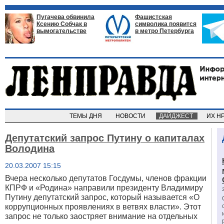
Пугачева обвинила
Фашистская
Ксению Собчак в
символика появится
вымогательстве
в метро Петербурга
ТЕМЫ ДНЯ
НОВОСТИ
ДАЙДЖЕСТ
ИХ Н
Депутатский запрос Путину о капиталах
Володина
20.03.2007 15:15
Вчера несколько депутатов Госдумы, членов фракции
КПРФ и «Родина» направили президенту Владимиру
Путину депутатский запрос, который называется «О
коррупционных проявлениях в ветвях власти». Этот
запрос не только заостряет внимание на отдельных