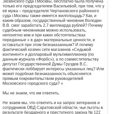
Зюзинского суда г.Москвы, бесплатно была получена
только его председателем Васильевой, при том, что у
её мужа – председателя Чертановского районного
суда г.Москвы также имеется жилплощадь? Как, и
каким образом, государственный чиновник Володин
В.В. смог заработать 2,7 миллиарда рублей? Почему
судебным чиновникам можно использовать,
непонятно кем и при каких обстоятельствах
переданные « в дар» материальные ценности, и
оставаться при этом безнаказанным? И почему
фактический хозяин сети магазинов «Седьмой
континент» и долларовый мультимиллионер (по
данным журнала «Форбс»), а по совместительству
депутат Государственной Думы Груздев В.С.
фактически лоббирует интересы указанных лиц? Или
может подобная безнаказанность объясняется
прямым покровительством руководителей
Московского городского суда? »
Мы не знаем, что им ответить.
Не знаем мы, что ответить и на запрос ветеранов и
сотрудников ОВД Саратовской области, чьи льготы в
результате бездарного и преступного закона № 122