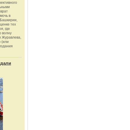
фективного
льными
зврат
омочь в
Башкирии,
ценке тех
я, где
ю волну
я Журавлева,
 (или
издания
тдали