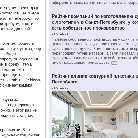
оформлять права на контент до выхода на марк
затянулся, некоторые
о остались без обеда.
Рейтинг компаний по изготовлению 
сал в Facebook, что
с логотипом в Санкт-Петербурге, у к
ю трибуну, угостил
есть собственное производство
 и этим дневной
25.07.2026
Наличие собственного производства – один из 
оприятие прошло в
факторов, определяющих надёжность поставщи
колько депутатов, еще
сувенирной продукции. Компании, которые не п
перепродают готовые товары, а сами изготавли
дня будет
сувениры и наносят логотип на собственном об
опросу об одобрении
имеют ряд важных преимуществ.
ом в среду «тема
полагает, что
е проводить
Рейтинг клиник контурной пластики в
о на сайте Life News,
Петербурге
о снимает камера,
23.07.2026
лосуем за
», — подтверждает
жно, в этот раз не
тому что в случае
ероприятия был
 журналистов, он так