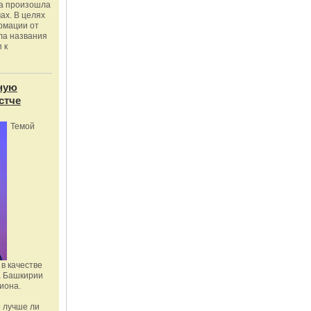
ка произошла
ах. В целях
рмации от
ла названия
 к
ную
стче
Темой
в качестве
а Башкирии
иона.
 лучше ли