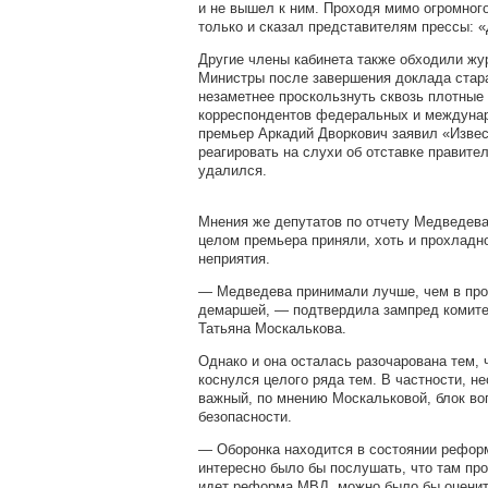
и не вышел к ним. Проходя мимо огромног
только и сказал представителям прессы: «
Другие члены кабинета также обходили жу
Министры после завершения доклада стар
незаметнее проскользнуть сквозь плотные
корреспондентов федеральных и междуна
премьер Аркадий Дворкович заявил «Извес
реагировать на слухи об отставке правител
удалился.
Мнения же депутатов по отчету Медведева
целом премьера приняли, хоть и прохладно
неприятия.
— Медведева принимали лучше, чем в про
демаршей, — подтвердила зампред комите
Татьяна Москалькова.
Однако и она осталась разочарована тем, 
коснулся целого ряда тем. В частности, 
важный, по мнению Москальковой, блок во
безопасности.
— Оборонка находится в состоянии рефор
интересно было бы послушать, что там про
идет реформа МВД, можно было бы оценит