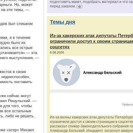
подготовить макет, подобрать материал и что п
деньги. Но, может
перед заказом.
 на эти темы, —
Темы дня
едев был слишком
Из‑за хакерских атак депутаты Петер
ями, я в течение
ограничили доступ к своим страница
рудно было их
соцсетях
тались все острые
дотачивается» — эта
6.08.2026
него выступления, —
жесток в своих
в недееспособен,
димость поставить
уже сейчас могут
аявил Решульский. —
е для того, чтобы
как все остальные
ть, либо не решать,
Из‑за волны хакерских атак депутаты Петербур
ограничили доступ к своим страницам в соцсетях
рассказал спикер Законодательного собрания г
ике «эсер» Михаил
Александр Бельский. Инцидент затронул аккаун