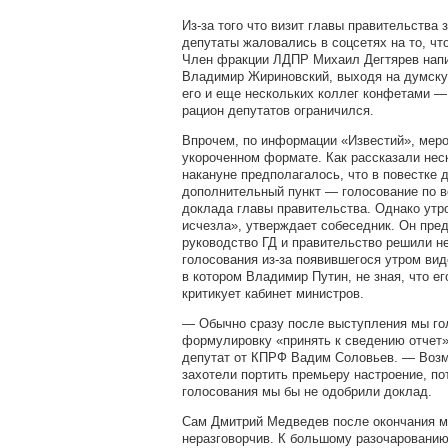
Из-за того что визит главы правительства 
депутаты жаловались в соцсетях на то, чт
Член фракции ЛДПР Михаил Дегтярев напи
Владимир Жириновский, выходя на думску
его и еще нескольких коллег конфетами —
рацион депутатов ограничился.
Впрочем, по информации «Известий», мер
укороченном формате. Как рассказали нес
накануне предполагалось, что в повестке 
дополнительный пункт — голосование по в
доклада главы правительства. Однако утр
исчезла», утверждает собеседник. Он пред
руководство ГД и правительство решили н
голосования из-за появившегося утром виде
в котором Владимир Путин, не зная, что ег
критикует кабинет министров.
— Обычно сразу после выступления мы го
формулировку «принять к сведению отчет
депутат от КПРФ Вадим Соловьев. — Возмо
захотели портить премьеру настроение, по
голосования мы бы не одобрили доклад.
Сам Дмитрий Медведев после окончания м
неразговорчив. К большому разочарованию