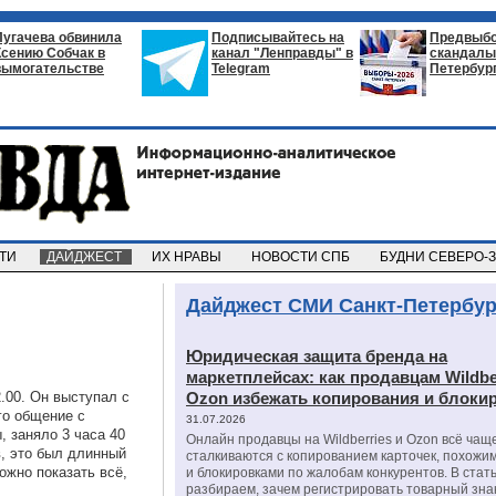
Пугачева обвинила
Подписывайтесь на
Предвыб
Ксению Собчак в
канал "Ленправды" в
скандалы 
вымогательстве
Telegram
Петербур
СТИ
ДАЙДЖЕСТ
ИХ НРАВЫ
НОВОСТИ СПБ
БУДНИ СЕВЕРО-
Дайджест СМИ Санкт-Петербур
Юридическая защита бренда на
маркетплейсах: как продавцам Wildbe
.00. Он выступал с
Ozon избежать копирования и блоки
го общение с
31.07.2026
, заняло 3 часа 40
Онлайн продавцы на Wildberries и Ozon всё чащ
, это был длинный
сталкиваются с копированием карточек, похожи
ожно показать всё,
и блокировками по жалобам конкурентов. В стат
разбираем, зачем регистрировать товарный зна