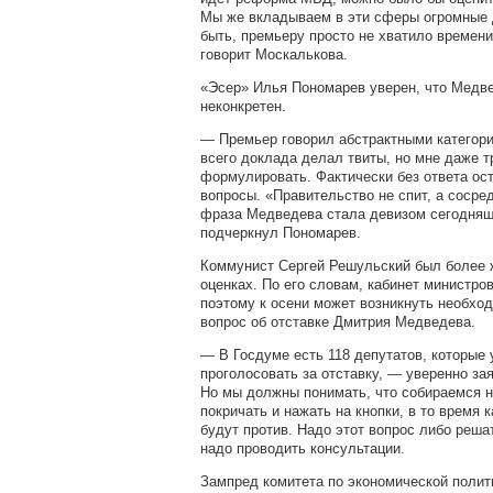
Мы же вкладываем в эти сферы огромные 
быть, премьеру просто не хватило времени
говорит Москалькова.
«Эсер» Илья Пономарев уверен, что Медв
неконкретен.
— Премьер говорил абстрактными категори
всего доклада делал твиты, но мне даже т
формулировать. Фактически без ответа ос
вопросы. «Правительство не спит, а сосре
фраза Медведева стала девизом сегодняш
подчеркнул Пономарев.
Коммунист Сергей Решульский был более 
оценках. По его словам, кабинет министро
поэтому к осени может возникнуть необхо
вопрос об отставке Дмитрия Медведева.
— В Госдуме есть 118 депутатов, которые 
проголосовать за отставку, — уверенно з
Но мы должны понимать, что собираемся н
покричать и нажать на кнопки, в то время 
будут против. Надо этот вопрос либо реша
надо проводить консультации.
Зампред комитета по экономической полит