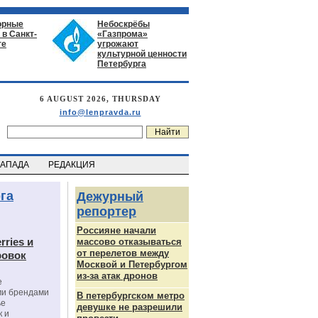
орные
Небоскрёбы
в Санкт-
«Газпрома»
ге
угрожают
культурной ценности
Петербурга
6 AUGUST 2026, THURSDAY
info@lenpravda.ru
ЗАПАДА
РЕДАКЦИЯ
га
Дежурный
репортер
Россияне начали
rries и
массово отказываться
от перелетов между
ровок
Москвой и Петербургом
из-за атак дронов
е
ми брендами
В петербургском метро
ье
девушке не разрешили
к и