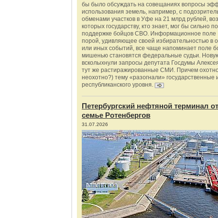
бы было обсуждать на совещаниях вопросы эф
использования земель, например, с подозрите
обменами участков в Уфе на 21 млрд рублей, во
которых государству, кто знает, мог бы сильно п
поддержке бойцов СВО. Информационное поле 
порой, удивляющее своей избирательностью в о
или иных событий, все чаще напоминает поле бо
мишенью становятся федеральные судьи. Нову
всколыхнули запросы депутата Госдумы Алексе
тут же растиражированные СМИ. Причем охотно
неохотно?) тему «разогнали» государственные 
республиканского уровня.
Петербургский нефтяной терминал о
семье Ротенбергов
31.07.2026