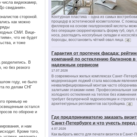
о числа видеокамер,
До свидания».
рналистов стороной.
Контурная пластика – одна из самых востребов
процедур в эстетической косметологии. С помо
ались как можно
филлеров на основе гиалуроновой кислоты мож
 ряды
без операции скорректировать форму губ, скул, 
родных СМИ. Вице-
носа, разгладить носогубные складки и носослё
тиям», что не будет
борозды, восстановить чёткий овал лица.
ьства, и тоже
Гарантия от протечек фасада: рейтин
компаний по остеклению балконов в
 разделились. В
надежным сервисом
, но без резкого
17.07.2026
В современных жилых комплексах Санкт-Петерб
модернизация лоджий стала массовым явлением
шлом году, не было
неквалифицированный монтаж часто оборачива
та по делам СНГ
залитыми этажами ниже. Профессиональная за
холодного остекления на теплое без изменени
требует безупречной гидроизоляции и строгого
что премьер не
архитектурных регламентов застройщика.
неосвещенным остался
просов по обороне и
Где предпринимателю заказать визит
Санкт-Петербурге и что учесть перед
мирования, и нам
4.07.2026
исходит. Кроме того,
Как выбрать место для печати визиток в Санкт-
ь успехи, недочеты.