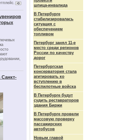
провезти
етплейс.
шпица‑инвалида
В Петербурге
сувениров
стабилизировалась
оторых
ситуация с
обеспечением
топливом
ключевых
Петербург занял 11-е
ка
место среди регионов
росто
России по качеству
вают
дорог
орудовании,
Петербургская
консерватория стала
агитировать ко
 Санкт-
вступлению в
беспилотные войска
В Петербурге будут
судить реставраторов
здания Биржи
В Петербурге провели
массовую проверку
пассажирских
автобусов
Новым главой