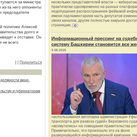
тупается за министра
нескольких представителей власти — киберата
практически одновременно на разных платформ
 из-за него оппоненты
недопущения распространения фейковой инфо
 и председателя
имени парламентариев часть депутатов измени
своих каналов, другие полностью закрыли доступ
страницам.
й политике Алексей
равительства долго и
риведет к отставке. Он
Информационный прессинг на судеб
я не всего
систему Башкирии становится все же
3.08.2026
|
|
Поделиться
 должности вице-
льству и губернаторам
«использования автопарка администрации Уфы 
транспорта для развоза судей» Верховного суд
«возмутились» на совещании правительства рег
Примечательно, что произошло это на фоне
развернувшейся информационной кампании. Не