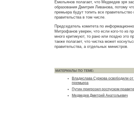
Емельянов полагает, что Медведев зря зас
образования Дмитрия Ливанова, потому что
премьера будут топить все правительство
правительства в том числе.
Председатель комитета по информационно
Митрофанов уверен, что если кого-то из п
много критикуют, то рано или поздно это п
также полагает, что чистка может коснутьс
правительства, а отдельных министров.
МАТЕРИАЛЫ ПО ТЕМЕ:
Владислава Суркова освободили от
премьера
Путин пригрозил роспуском правите
Медведев Дмитрий Анатольевич