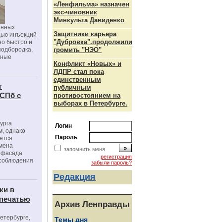
«Ленфильма» назначен
экс-чиновник
Минкульта Давиденко
анных
Защитники карьера
щью инъекций
"Дубровка".продолжили
но быстро и
подбородка,
громить "НЭО"
зные
Конфликт «Новых» и
ЛДПР стал пока
единственным
г
публичным
 СПб с
противостоянием на
выборах в Петербурге.
урга
Логин
, однако
Пароль
ется
мена
запомнить меня
я фасада
регистрация
 соблюдения
забыли пароль?
Редакция
ки в
 печатью
Архив Ленправды
Петербурге,
Темы дня