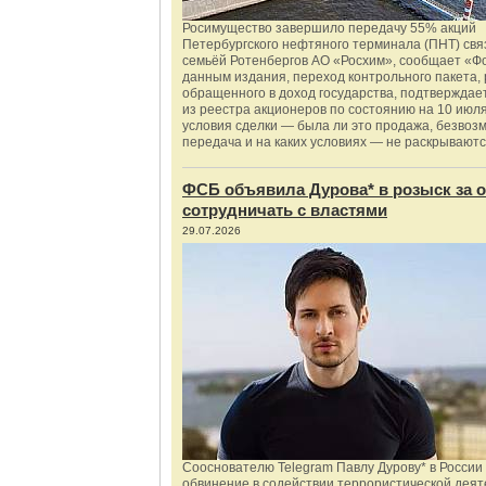
Росимущество завершило передачу 55% акций
Петербургского нефтяного терминала (ПНТ) свя
семьёй Ротенбергов АО «Росхим», сообщает «Ф
данным издания, переход контрольного пакета,
обращенного в доход государства, подтверждае
из реестра акционеров по состоянию на 10 июля
условия сделки — была ли это продажа, безвоз
передача и на каких условиях — не раскрываютс
ФСБ объявила Дурова* в розыск за о
сотрудничать с властями
29.07.2026
Сооснователю Telegram Павлу Дурову* в России
обвинение в содействии террористической деят