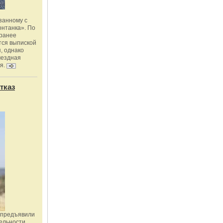
занному с
онтанка». По
 ранее
тся выпиской
, однако
мездная
я.
тказ
 предъявили
ельности,