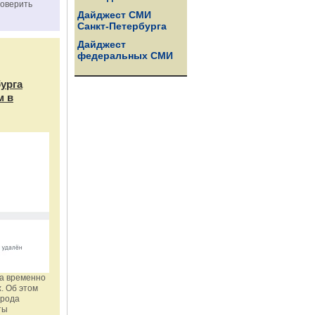
роверить
Дайджест СМИ
Санкт-Петербурга
Дайджест
федеральных СМИ
бурга
м в
га временно
. Об этом
орода
ты