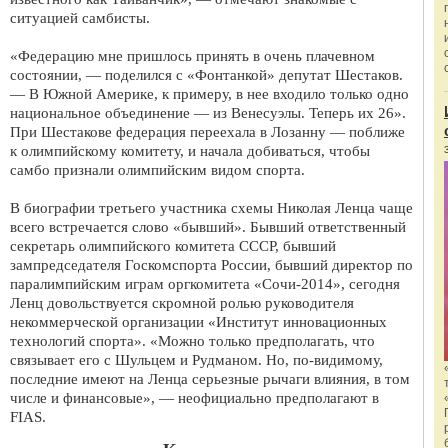
ситуацией самбисты.
«Федерацию мне пришлось принять в очень плачевном
состоянии, — поделился с «Фонтанкой» депутат Шестаков.
— В Южной Америке, к примеру, в нее входило только одно
национальное объединение — из Венесуэлы. Теперь их 26».
При Шестакове федерация переехала в Лозанну — поближе
к олимпийскому комитету, и начала добиваться, чтобы
самбо признали олимпийским видом спорта.
В биографии третьего участника схемы Николая Ленца чаще
всего встречается слово «бывший». Бывший ответственный
секретарь олимпийского комитета СССР, бывший
зампредседателя Госкомспорта России, бывший директор по
паралимпийским играм оргкомитета «Сочи-2014», сегодня
Ленц довольствуется скромной ролью руководителя
некоммерческой организации «Институт инновационных
технологий спорта». «Можно только предполагать, что
связывает его с Шульцем и Рудманом. Но, по-видимому,
последние имеют на Ленца серьезные рычаги влияния, в том
числе и финансовые», — неофициально предполагают в
FIAS.