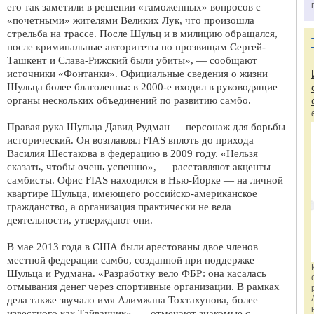
его так заметили в решении «таможенных» вопросов с
«почетными» жителями Великих Лук, что произошла
стрельба на трассе. После Шульц и в милицию обращался,
после криминальные авторитеты по прозвищам Сергей-
Ташкент и Слава-Рижский были убиты», — сообщают
источники «Фонтанки». Официальные сведения о жизни
Шульца более благолепны: в 2000-е входил в руководящие
органы нескольких объединений по развитию самбо.
Правая рука Шульца Давид Рудман — персонаж для борьбы
исторический. Он возглавлял FIAS вплоть до прихода
Василия Шестакова в федерацию в 2009 году. «Нельзя
сказать, чтобы очень успешно», — расставляют акценты
самбисты. Офис FIAS находился в Нью-Йорке — на личной
квартире Шульца, имеющего российско-американское
гражданство, а организация практически не вела
деятельности, утверждают они.
В мае 2013 года в США были арестованы двое членов
местной федерации самбо, созданной при поддержке
Шульца и Рудмана. «Разработку вело ФБР: она касалась
отмывания денег через спортивные организации. В рамках
дела также звучало имя Алимжана Тохтахунова, более
известного как Тайванчик», — отмечают знакомые с