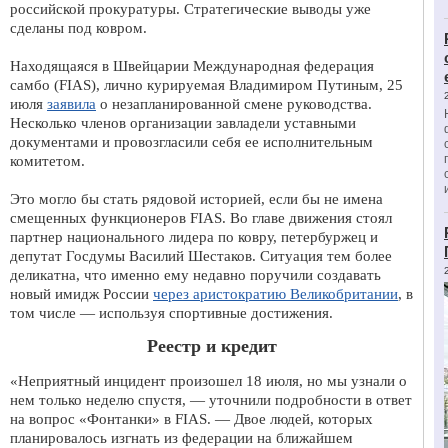
российской прокуратуры. Стратегические выводы уже
сделаны под ковром.
Находящаяся в Швейцарии Международная федерация
самбо (FIAS), лично курируемая Владимиром Путиным, 25
июля
заявила
о незапланированной смене руководства.
Несколько членов организации завладели уставными
документами и провозгласили себя ее исполнительным
комитетом.
Это могло бы стать рядовой историей, если бы не имена
смещенных функционеров FIAS. Во главе движения стоял
партнер национального лидера по ковру, петербуржец и
депутат Госдумы Василий Шестаков. Ситуация тем более
деликатна, что именно ему недавно поручили создавать
новый имидж России
через аристократию Великобритании
, в
том числе — используя спортивные достижения.
Реестр и кредит
«Неприятный инцидент произошел 18 июля, но мы узнали о
нем только неделю спустя, — уточнили подробности в ответ
на вопрос «Фонтанки» в FIAS. — Двое людей, которых
планировалось изгнать из федерации на ближайшем