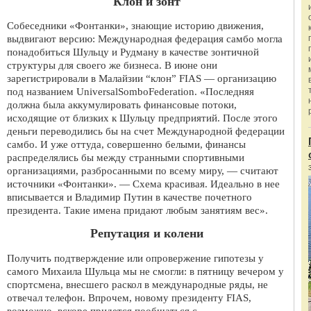
Клон и зонт
Собеседники «Фонтанки», знающие историю движения,
выдвигают версию: Международная федерация самбо могла
понадобиться Шульцу и Рудману в качестве зонтичной
структуры для своего же бизнеса. В июне они
зарегистрировали в Малайзии “клон” FIAS — организацию
под названием UniversalSomboFederation. «Последняя
должна была аккумулировать финансовые потоки,
исходящие от близких к Шульцу предприятий. После этого
деньги переводились бы на счет Международной федерации
самбо. И уже оттуда, совершенно белыми, финансы
распределялись бы между странными спортивными
организациями, разбросанными по всему миру, — считают
источники «Фонтанки». — Схема красивая. Идеально в нее
вписывается и Владимир Путин в качестве почетного
президента. Такие имена придают любым занятиям вес».
Репутация и колени
Получить подтверждение или опровержение гипотезы у
самого Михаила Шульца мы не смогли: в пятницу вечером у
спортсмена, внесшего раскол в международные ряды, не
отвечал телефон. Впрочем, новому президенту FIAS,
возможно, вскоре придется пообщаться с