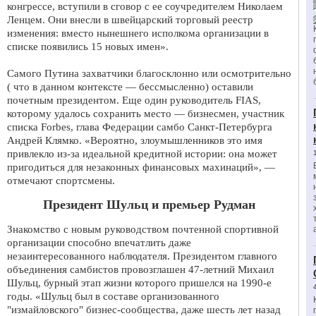
конгрессе, вступили в сговор с ее соучредителем Николаем
Ленцем. Они внесли в швейцарский торговый реестр
изменения: вместо нынешнего исполкома организации в
списке появились 15 новых имен».
Самого Путина захватчики благосклонно или осмотрительно
( что в данном контексте — бессмысленно) оставили
почетным президентом. Еще один руководитель FIAS,
которому удалось сохранить место — бизнесмен, участник
списка Forbes, глава Федерации самбо Санкт-Петербурга
Андрей Клямко. «Вероятно, злоумышленников это имя
привлекло из-за идеальной кредитной истории: она может
пригодиться для незаконных финансовых махинаций», —
отмечают спортсмены.
Президент Шульц и премьер Рудман
Знакомство с новым руководством почтенной спортивной
организации способно впечатлить даже
незаинтересованного наблюдателя. Президентом главного
объединения самбистов провозглашен 47-летний Михаил
Шульц, бурный этап жизни которого пришелся на 1990-е
годы. «Шульц был в составе организованного
"измайловского" бизнес-сообщества, даже шесть лет назад