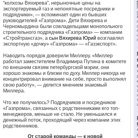
“колхозы Вяхирева”, нерыночные цены на
экспортируемый газ и непонятные посредники и
подрядчики», — вспоминает один из бывших
руководителей «Газпрома». Дети Вяхирева и
Черномырдина были совладельцами монопольного
строительного подрядчика «Газпрома» — компании
«Стройтрансгаз», а
сын Вяхирева Юрий
возглавлял
экспортную «дочку» «Газпрома» — «Газэкспорт».
Наводить порядок доверили Миллеру. «Миллер
работал заместителем Владимира Путина в комитете
по внешним связям петербургской мэрии, они
хорошо знакомы и близки по духу. Миллер никогда не
концентрировал внимание на себе, просто выполнял
свою работу», — делится мнением знакомый
Миллера.
Что же получилось? Подрядчиков и посредников
«Газпрома», связанных с родственниками его топ-
менеджеров, меньше не стало. Не уменьшился и
денежный поток, проходящий через компании этих
родственников.
От старой команды — к новой