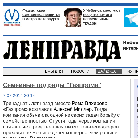
Фашистская
У Чубайса арестуют
символика появится
все, что нажито
в метро Петербурга
непосильным
трудом
ТЕМЫ ДНЯ
НОВОСТИ
ДАЙДЖЕСТ
ИХ Н
Семейные подряды "Газпрома"
7.07.2014 20:14
Тринадцать лет назад вместо
Рема Вяхирева
«Газпром» возглавил
Алексей Миллер
. Тогда
компания объявила одной из своих задач борьбу с
семейственностью. Спустя годы через компании,
связанные с родственниками его топ-менеджеров,
проходит не меньше денег концерна, чем раньше,