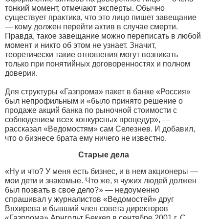
тонкий момент, отмечают эксперты. Обычно
существует практика, что это лицо пишет завещание
— кому должен перейти актив в случае смерти.
Правда, такое завещание можно переписать в любой
момент и никто об этом не узнает. Значит,
теоретически такие отношения могут возникать
только при понятийных договоренностях и полном
доверии.
Для структуры «Газпрома» пакет в банке «Россия»
был непрофильным и «было принято решение о
продаже акций банка по рыночной стоимости с
соблюдением всех конкурсных процедур», —
рассказал «Ведомостям» сам Селезнев. И добавил,
что о бизнесе брата ему ничего не известно.
Старые дела
«Ну и что? У меня есть бизнес, и в нем акционеры —
мои дети и знакомые. Что же, я чужих людей должен
был позвать в свое дело?» — недоуменно
спрашивал у журналистов «Ведомостей» друг
Вяхирева и бывший член совета директоров
«Газпрома» Арнгольт Беккер в сентябре 2001 г. С