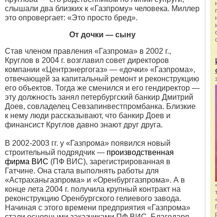
слышали два близких к «Газпрому» человека. Миллер
это опровергает: «Это просто бред».
От дочки — сыну
Став членом правления «Газпрома» в 2002 г.,
Круглов в 2004 г. возглавил совет директоров
компании «Центрэнергогаз» — «дочки» «Газпрома»,
отвечающей за капитальный ремонт и реконструкцию
его объектов. Тогда же сменился и его гендиректор —
эту должность занял петербургский банкир Дмитрий
Доев, совладелец Севзапинвестпромбанка. Близкие
к нему люди рассказывают, что банкир Доев и
финансист Круглов давно знают друг друга.
В 2002-2003 гг. у «Газпрома» появился новый
строительный подрядчик —
производственная
фирма ВИС
(ПФ ВИС), зарегистрированная в
Гатчине. Она стала выполнять работы для
«Астраханьгазпрома» и «Оренбурггазпрома». А в
конце лета 2004 г. получила крупный контракт на
реконструкцию Оренбургского гелиевого завода.
Начиная с этого времени предприятия «Газпрома»
стали основными заказчиками ПФ ВИС. Благодаря