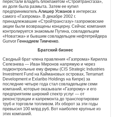
перестали владеть блокпакетом «Стройтрансгаза»,
их доля была размыта. Затем ее купил
предприниматель
Алишер Усманов
в интересах
самого «Газпрома». В декабре 2002 г.
принадлежавшие «Стройтрансгазу» газпромовские
акции были возвращены концерну. Сейчас компания
контролируется знакомым Путина, совладельцем
«Новатэка» и бывшим совладельцем нефтетрейдера
Gunvor
Геннадием Тимченко
.
Братский бизнес
Сводный брат члена правления «Газпрома» Кирилла
Селезнева — Иван Миронов напрямую и через
подконтрольные ему фирмы (CIS Strategic Industries
Investment Fund на Каймановых островах, Terramart
Development и Exlaribo Holdings на Кипре) за
последние четыре года стал совладельцем семи
компаний, которые оказывали «Газпрому» и его
предприятиям широкий спектр услуг — от
реконструкции и капремонта до транспортировки
труб и торговли топливом. Их оборот за эти годы
превысил 100 млрд руб. Вот наиболее крупные из
этих компаний.