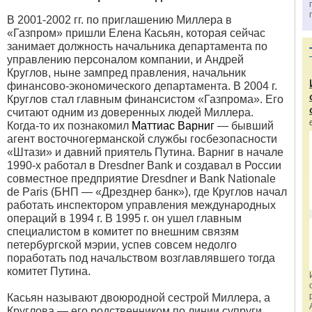
В 2001-2002 гг. по приглашению Миллера в
«Газпром» пришли Елена Касьян, которая сейчас
занимает должность начальника департамента по
управлению персоналом компании, и Андрей
Круглов, ныне зампред правления, начальник
финансово-экономического департамента. В 2004 г.
Круглов стал главным финансистом «Газпрома». Его
считают одним из доверенных людей Миллера.
Когда-то их познакомил
Маттиас Варниг
— бывший
агент восточногерманской службы госбезопасности
«Штази» и давний приятель Путина. Варниг в начале
1990-х работал в Dresdner Bank и создавал в России
совместное предприятие Dresdner и Bank Nationale
de Paris (БНП — «Дрезднер банк»), где Круглов начал
работать инспектором управления международных
операций в 1994 г. В 1995 г. он ушел главным
специалистом в комитет по внешним связям
петербургской мэрии, успев совсем недолго
поработать под начальством возглавлявшего тогда
комитет Путина.
Касьян называют двоюродной сестрой Миллера, а
Круглова — его родственником по линии супруги,