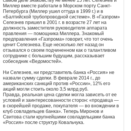
самом деле знакомству не менее 15 лет. Селезнев и
Миллер вместе работали в Морском порту Санкт-
Петербурга (Миллер ушел оттуда в 1999 г.) и в
«Балтийской трубопроводной системе». В «Газпром»
Селезнев пришел в 2001 г. в возрасте 27 лет на
должность заместителя руководителя аппарата
правления — помощника Миллера. Знакомый
предправления «Газпрома» говорит, что тот очень
ценит Селезнева. Еще несколько лет назад он
отзывался о своем подчиненном как о талантливом
сотруднике с большим будущим, рассказывает
собеседник «Ведомостей».
Ни Селезнев, ни представитель банка «Россия» не
назвали сумму сделки. В феврале 2014 г., до
американских санкций против «России», 12% его
акций могли стоить около 3,5 млрд руб.
Правда, реальная цена сделки могла зависеть от ее
условий и заинтересованности сторон: «продавца —
в скорейшей продаже, покупателя — во вхождении в
клуб совладельцев банка». Теперь Миронов и
Свитова стали крупнейшими совладельцами банка
«Россия» после структур Ковальчука.