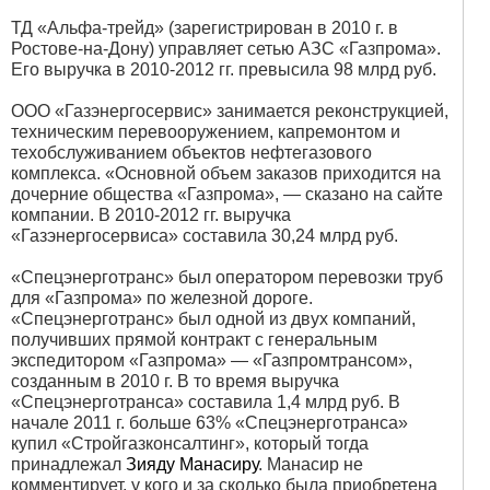
ТД «Альфа-трейд» (зарегистрирован в 2010 г. в
Ростове-на-Дону) управляет сетью АЗС «Газпрома».
Его выручка в 2010-2012 гг. превысила 98 млрд руб.
ООО «Газэнергосервис» занимается реконструкцией,
техническим перевооружением, капремонтом и
техобслуживанием объектов нефтегазового
комплекса. «Основной объем заказов приходится на
дочерние общества «Газпрома», — сказано на сайте
компании. В 2010-2012 гг. выручка
«Газэнергосервиса» составила 30,24 млрд руб.
«Спецэнерготранс» был оператором перевозки труб
для «Газпрома» по железной дороге.
«Спецэнерготранс» был одной из двух компаний,
получивших прямой контракт с генеральным
экспедитором «Газпрома» — «Газпромтрансом»,
созданным в 2010 г. В то время выручка
«Спецэнерготранса» составила 1,4 млрд руб. В
начале 2011 г. больше 63% «Спецэнерготранса»
купил «Стройгазконсалтинг», который тогда
принадлежал
Зияду Манасиру
. Манасир не
комментирует, у кого и за сколько была приобретена