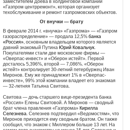
заместителем Доева в холдинговой компании
«Газпром центрремонт», которая организует
техобслуживание и ремонт газпромовских объектов.
От внучки — брату
В феврале 2014 г. «внучка» «Газпрома» — «Газпром
газораспределение» — продала 12,5%
банка
«Россия»
, основным владельцем которого является
давний знакомый Путина
Юрий Ковальчук
.
Покупателями стали две московские фирмы —
«Оверпас-инвест» и «Оберон истейт». Первой
досталось 5,396%, второй — 7,086%. «Оберон
истейт» контролирует 30-летний петербуржец Иван
Миронов. Ему же принадлежит 1% в «Оверпас-
инвесте», 99% этой компании владеет его знакомая
— 32-летняя Татьяна Свитова.
Свитова — дочь старшего вице-президента банка
«Россия» Елены Свитовой. А Миронов — сводный
брат члена правления «Газпрома»
Кирилла
Селезнева
. Селезнев подтвердил «Ведомостям», что
Миронов приходится ему сводным братом. Он также
сообщил, что знаком с Миллером больше 13 лет. На