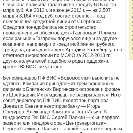
Сочи, она получила гарантии по кредиту ВТБ на 16
млрд руб. А в 2012 г. и в конце 2013 г. — на 2,507
млрд и 8,164 млрд руб. соответственно — под
обеспечение кредитной линии от Сбербанка.
Средства понадобились на строительство
промышленных объектов для «Газпрома». Причем
если раньше «Газпром» поручался еще и за другие
компании, например по кредитной линии трубного
трейдера, принадлежащего
Аркадию Ротенбергу
, то в
отчетности монополии по МСФО за 2012-2013 гг.
других получателей подобного рода поддержки,
кроме ПФ ВИС, не указано.
Бенефициаров ПФ ВИС «Ведомостям» выяснить не
удалось. Компания принадлежит трем офшорным
фирмам с Британских Виргинских островов и фирме
из Швейцарии. Их владельцы не раскрываются. Но в
совет директоров ПФ ВИС входят три партнера
Доева по Севзапинвестпромбанку — Игорь
Снегуров, Александр Замятин и Петр Ильин. А
гендиректор ПФ ВИС Сергей Палкин — сын первого
заместителя гендиректора «Центрэнергогаза»
Сергея Палкина. Палкин-старший стал также первым