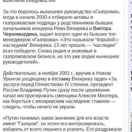
выяснили «Ведомости».
За что боролось нынешнее руководство «Газпрома»,
когда в начале 2000-х отбирало активы и
газпромовские подряды у родственников бывших
начальников концерна Рема Вяхирева и
Виктора
Черномырдина
, задает вопрос один из бывших топ-
менеджеров «Газпрома». «Это называли “борьбой с
наследием” Вяхирева. 13 лет прошло — “наследие”
всех победило. Снова родня и знакомые в
газпромовском бизнесе, но это уже родня нынешних
руководителей».
Действительно, в ноябре 2001 г., вручив в Новом
Уренгое уходящему в
отставку
Вяхиреву орден «За
заслуги перед Отечеством» IV степени, президент
России Владимир Путин сразу после церемонии
начал инструктировать сменщика Алексея Миллера,
как бороться с вяхиревским наследием: главное —
следить, чтобы ничего не украли.
«Путин понимал, какое значение для его власти
имеет “Газпром”, он хотел его контролировать,
избавить от всего лишнего и усилить. Его раздражали