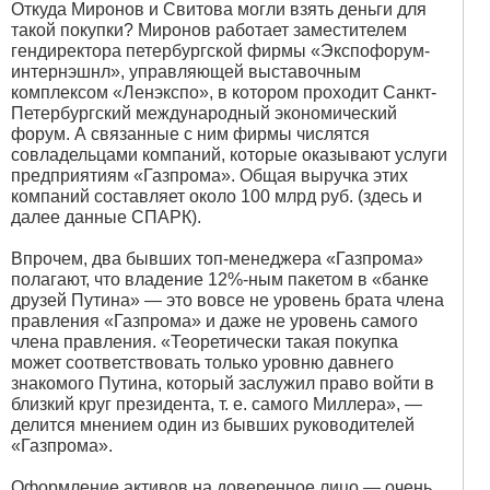
Откуда Миронов и Свитова могли взять деньги для
такой покупки? Миронов работает заместителем
гендиректора петербургской фирмы «Экспофорум-
интернэшнл», управляющей выставочным
комплексом «Ленэкспо», в котором проходит Санкт-
Петербургский международный экономический
форум. А связанные с ним фирмы числятся
совладельцами компаний, которые оказывают услуги
предприятиям «Газпрома». Общая выручка этих
компаний составляет около 100 млрд руб. (здесь и
далее данные СПАРК).
Впрочем, два бывших топ-менеджера «Газпрома»
полагают, что владение 12%-ным пакетом в «банке
друзей Путина» — это вовсе не уровень брата члена
правления «Газпрома» и даже не уровень самого
члена правления. «Теоретически такая покупка
может соответствовать только уровню давнего
знакомого Путина, который заслужил право войти в
близкий круг президента, т. е. самого Миллера», —
делится мнением один из бывших руководителей
«Газпрома».
Оформление активов на доверенное лицо — очень