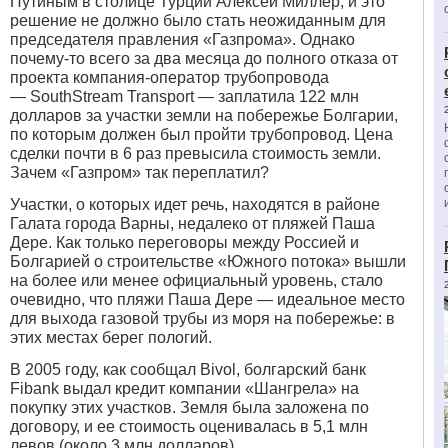
Путиным в столице Турции Алексей Миллер, и это
решение не должно было стать неожиданным для
председателя правления «Газпрома».
Однако
почему-то всего за два месяца до полного отказа от
проекта компания-оператор трубопровода
— SouthStream Transport — заплатила 122 млн
долларов за участки земли на побережье Болгарии,
по которым должен был пройти трубопровод. Цена
сделки почти в 6 раз превысила стоимость земли.
Зачем «Газпром» так переплатил?
Участки, о которых идет речь, находятся в районе
Галата города Варны, недалеко от пляжей Паша
Дере. Как только переговоры между Россией и
Болгарией о строительстве «Южного потока» вышли
на более или менее официальный уровень, стало
очевидно, что пляжи Паша Дере — идеальное место
для выхода газовой трубы из моря на побережье: в
этих местах берег пологий.
В 2005 году, как сообщал Bivol, болгарский банк
Fibank выдал кредит компании «Шангрела» на
покупку этих участков. Земля была заложена по
договору, и ее стоимость оценивалась в 5,1 млн
левов (около 3 млн долларов).