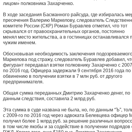
лицом» полковника Захарченко.
В ходе заседания Басманного райсуда, где избиралась ме
пресечения Валерию Маркелову, следователь Следственн
комитете России (СКР) Роман Буравлев отметил, что тот
скрывался от правоохранительных органов, постоянно
менял место жительства, а в гостиницах останавливался 
чужим именем.
Обосновывая необходимость заключения подозреваемог
Маркелова под стражу, следователь Буравлев добавил, чт
фигурант передавал взятки полковнику Захарченко с 2007
по 2016 год. Офицера задержали 9 сентября 2016 года по
обвинению в получении взятки в 7 млн руб. от другого
предпринимателя.
Общая сумма переданных Дмитрию Захарченко денег, по
данным следствия, составила 2 млрд руб.
Эта сумма в суде названа не была, но, по данным “Ъ”, тол
с 2009-го по 2016 год через адвоката Белевцева офицер
получил более 1 млрд руб. за решение различных вопросо
в том числе якобы и за содействие в получении подрядов 