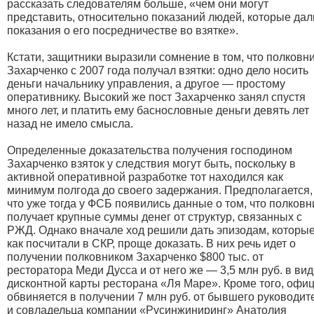
рассказать следователям больше, «чем они могут
представить, относительно показаний людей, которые дал
показания о его посредничестве во взятке».
Кстати, защитники выразили сомнение в том, что полковн
Захарченко с 2007 года получал взятки: одно дело носить
деньги начальнику управления, а другое — простому
оперативнику. Высокий же пост Захарченко занял спустя
много лет, и платить ему баснословные деньги девять лет
назад не имело смысла.
Определенные доказательства получения господином
Захарченко взяток у следствия могут быть, поскольку в
активной оперативной разработке тот находился как
минимум полгода до своего задержания. Предполагается,
что уже тогда у ФСБ появились данные о том, что полковн
получает крупные суммы денег от структур, связанных с
РЖД. Однако вначале ход решили дать эпизодам, которые
как посчитали в СКР, проще доказать. В них речь идет о
получении полковником Захарченко $800 тыс. от
ресторатора Меди Дусса и от него же — 3,5 млн руб. в ви
дисконтной карты ресторана «Ля Маре». Кроме того, офи
обвиняется в получении 7 млн руб. от бывшего руководит
и совладельца компании «Русинжиниринг» Анатолия