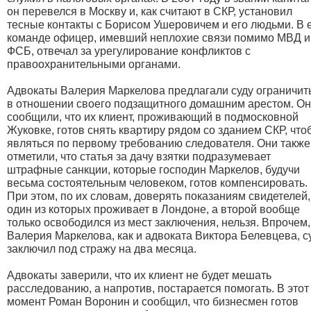
он перевелся в Москву и, как считают в СКР, установил
тесные контакты с Борисом Ушеровичем и его людьми. В 
команде офицер, имевший неплохие связи помимо МВД и
ФСБ, отвечал за урегулирование конфликтов с
правоохранительными органами.
Адвокаты Валерия Маркелова предлагали суду ограничит
в отношении своего подзащитного домашним арестом. О
сообщили, что их клиент, проживающий в подмосковной
Жуковке, готов снять квартиру рядом со зданием СКР, что
являться по первому требованию следователя. Они также
отметили, что статья за дачу взятки подразумевает
штрафные санкции, которые господин Маркелов, будучи
весьма состоятельным человеком, готов компенсировать.
При этом, по их словам, доверять показаниям свидетелей,
один из которых проживает в Лондоне, а второй вообще
только освободился из мест заключения, нельзя. Впрочем,
Валерия Маркелова, как и адвоката Виктора Белевцева, с
заключил под стражу на два месяца.
Адвокаты заверили, что их клиент не будет мешать
расследованию, а напротив, постарается помогать. В этот
момент Роман Воронин и сообщил, что бизнесмен готов