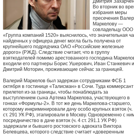
Дмитрия Захарчен
Во вторник во вр
избрания меры
пресечения Вале
Маркелову —
совладельцу ООО
«Группа компаний 1520» выяснилось, что значительная ча
найденных у офицера денег могла быть получена от
крупнейшего подрядчика ОАО «Российские железные
дорого» (РЖД). Следствие считает, что в группу
взяткодателей помимо арестованного господина Маркело
входили его партнеры Борис Ушерович, Иван Станкевич 
Дмитрий Моторин, проживающие сейчас за границей.
Валерий Маркелов был задержан сотрудниками ФСБ 1
октября в гостинице «Талисман» в Сочи. Туда коммерсант
прилетел из-за границы, чтобы понаблюдать за
выступлением сына Артема Маркелова, участвующего в
гонках «Формулы-2». В тот же день Маркелова-старшего,
которому инкриминировали дачу особо крупных взяток (ч.
ст. 291 УК РФ), этапировали в Москву. Одновременно с ни
посредничество в даче взяток (ч. 4 ст. 291.1 УК РФ)
задержали и бывшего ростовского адвоката Виктора
Белевцева, которого следствие считает «доверенным