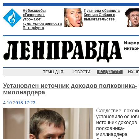
Небоскрёбы
Пугачева обвинила
«Газпрома»
Ксению Собчак в
угрожают
вымогательстве
культурной ценности
Петербурга
ТЕМЫ ДНЯ
НОВОСТИ
ДАЙДЖЕСТ
ИХ Н
Установлен источник доходов полковника-
миллиардера
4.10.2018 17:23
Следствие, похож
установило основ
источник доходов
полковника-
миллиардера