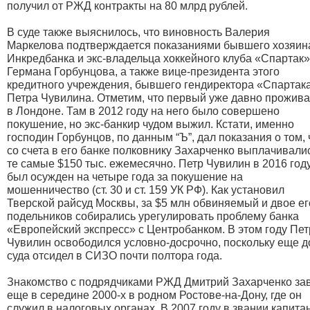
получил от РЖД контракты на 80 млрд рублей.
В суде также выяснилось, что виновность Валерия
Маркелова подтверждается показаниями бывшего хозяин
Инкредбанка и экс-владельца хоккейного клуба «Спартак»
Германа Горбунцова, а также вице-президента этого
кредитного учреждения, бывшего гендиректора «Спартак
Петра Чувилина. Отметим, что первый уже давно прожива
в Лондоне. Там в 2012 году на него было совершено
покушение, но экс-банкир чудом выжил.
Кстати, именно
господин Горбунцов, по данным “Ъ”, дал показания о том, 
со счета в его банке полковнику Захарченко выплачивали
те самые $150 тыс. ежемесячно. Петр Чувилин в 2016 год
был осужден на четыре года за покушение на
мошенничество (ст. 30 и ст. 159 УК РФ). Как установил
Тверской райсуд Москвы, за $5 млн обвиняемый и двое ег
подельников собирались урегулировать проблему банка
«Европейский экспресс» с Центробанком. В этом году Пет
Чувилин освободился условно-досрочно, поскольку еще д
суда отсидел в СИЗО почти полтора года.
Знакомство с подрядчиками РЖД Дмитрий Захарченко за
еще в середине 2000-х в родном Ростове-на-Дону, где он
служил в налоговых органах. В 2007 году в звании капита