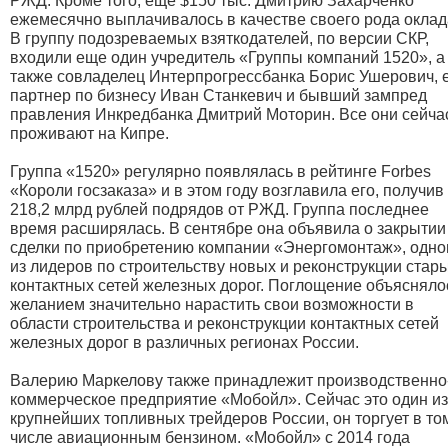
РЖД. Кроме того, еще $150 тыс. Дмитрию Захарченко
ежемесячно выплачивалось в качестве своего рода оклад
В группу подозреваемых взяткодателей, по версии СКР,
входили еще один учредитель «Группы компаний 1520», а
также совладелец Интерпрогрессбанка Борис Ушерович, 
партнер по бизнесу Иван Станкевич и бывший зампред
правления Инкредбанка Дмитрий Моторин. Все они сейча
проживают на Кипре.
Группа «1520» регулярно появлялась в рейтинге Forbes
«Короли госзаказа» и в этом году возглавила его, получив
218,2 млрд рублей подрядов от РЖД. Группа последнее
время расширялась. В сентябре она объявила о закрытии
сделки по приобретению компании «Энергомонтаж», одно
из лидеров по строительству новых и реконструкции стар
контактных сетей железных дорог. Поглощение объясняло
желанием значительно нарастить свои возможности в
области строительства и реконструкции контактных сетей
железных дорог в различных регионах России.
Валерию Маркелову также принадлежит производственно
коммерческое предприятие «Мобойл». Сейчас это один из
крупнейших топливных трейдеров России, он торгует в то
числе авиационным бензином. «Мобойл» с 2014 года