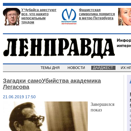
У Чубайса арестуют
Фашистская
все, что нажито
символика появится
непосильным
в метро Петербурга
трудом
ТЕМЫ ДНЯ
НОВОСТИ
ДАЙДЖЕСТ
ИХ Н
Загадки самоУбийства академика
Легасова
21.06.2019 17:50
Завершился
показ