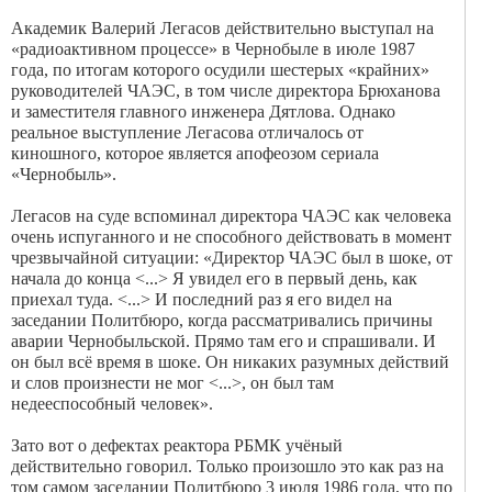
Академик Валерий Легасов действительно выступал на
«радиоактивном процессе» в Чернобыле в июле 1987
года, по итогам которого осудили шестерых «крайних»
руководителей ЧАЭС, в том числе директора Брюханова
и заместителя главного инженера Дятлова. Однако
реальное выступление Легасова отличалось от
киношного, которое является апофеозом сериала
«Чернобыль».
Легасов на суде вспоминал директора ЧАЭС как человека
очень испуганного и не способного действовать в момент
чрезвычайной ситуации: «Директор ЧАЭС был в шоке, от
начала до конца <...> Я увидел его в первый день, как
приехал туда. <...> И последний раз я его видел на
заседании Политбюро, когда рассматривались причины
аварии Чернобыльской. Прямо там его и спрашивали. И
он был всё время в шоке. Он никаких разумных действий
и слов произнести не мог <...>, он был там
недееспособный человек».
Зато вот о дефектах реактора РБМК учёный
действительно говорил. Только произошло это как раз на
том самом заседании Политбюро 3 июля 1986 года, что по