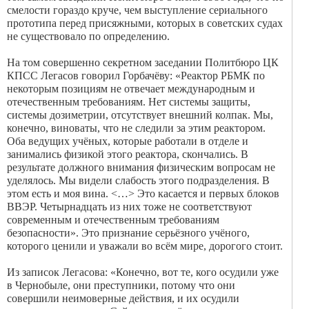
смелости гораздо круче, чем выступление сериального
прототипа перед присяжными, которых в советских судах
не существовало по определению.
На том совершенно секретном заседании Политбюро ЦК
КПСС Легасов говорил Горбачёву: «Реактор РБМК по
некоторым позициям не отвечает международным и
отечественным требованиям. Нет системы защиты,
системы дозиметрии, отсутствует внешний колпак. Мы,
конечно, виноваты, что не следили за этим реактором.
Оба ведущих учёных, которые работали в отделе и
занимались физикой этого реактора, скончались. В
результате должного внимания физическим вопросам не
уделялось. Мы видели слабость этого подразделения. В
этом есть и моя вина. <…> Это касается и первых блоков
ВВЭР. Четырнадцать из них тоже не соответствуют
современным и отечественным требованиям
безопасности». Это признание серьёзного учёного,
которого ценили и уважали во всём мире, дорогого стоит.
Из записок Легасова: «Конечно, вот те, кого осудили уже
в Чернобыле, они преступники, потому что они
совершили неимоверные действия, и их осудили