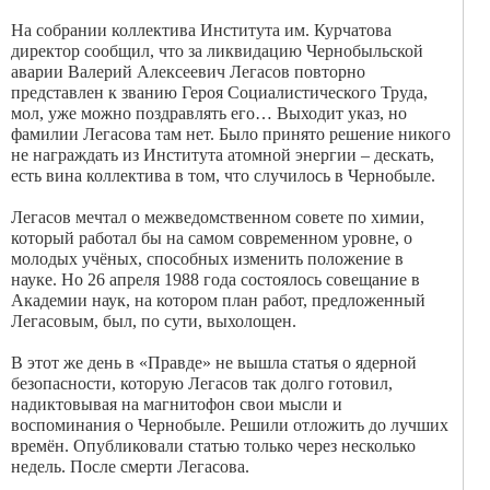
На собрании коллектива Института им. Курчатова
директор сообщил, что за ликвидацию Чернобыльской
аварии Валерий Алексеевич Легасов повторно
представлен к званию Героя Социалистического Труда,
мол, уже можно поздравлять его… Выходит указ, но
фамилии Легасова там нет. Было принято решение никого
не награждать из Института атомной энергии – дескать,
есть вина коллектива в том, что случилось в Чернобыле.
Легасов мечтал о межведомственном совете по химии,
который работал бы на самом современном уровне, о
молодых учёных, способных изменить положение в
науке. Но 26 апреля 1988 года состоялось совещание в
Академии наук, на котором план работ, предложенный
Легасовым, был, по сути, выхолощен.
В этот же день в «Правде» не вышла статья о ядерной
безопасности, которую Легасов так долго готовил,
надиктовывая на магнитофон свои мысли и
воспоминания о Чернобыле. Решили отложить до лучших
времён. Опубликовали статью только через несколько
недель. После смерти Легасова.