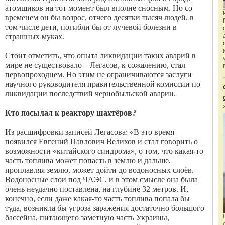
атомщиков на тот момент был вполне сносным. Но со
временем он бы возрос, отчего десятки тысяч людей, в
том числе дети, погибли бы от лучевой болезни в
страшных муках.
Стоит отметить, что опыта ликвидации таких аварий в
мире не существовало – Легасов, к сожалению, стал
первопроходцем. Но этим не ограничиваются заслуги
научного руководителя правительственной комиссии по
ликвидации последствий чернобыльской аварии.
Кто посылал к реактору шахтёров?
Из расшифровки записей Легасова: «В это время
появился Евгений Павлович Велихов и стал говорить о
возможности «китайского синдрома», о том, что какая-то
часть топ­лива может попасть в землю и дальше,
проплавляя землю, может дойти до водоносных слоёв.
Водоносные слои под ЧАЭС, и в этом смысле она была
очень неудачно поставлена, на глубине 32 метров. И,
конечно, если даже какая-то часть топлива попала бы
туда, возникла бы угроза заражения достаточно большого
бассейна, питающего заметную часть Украины,