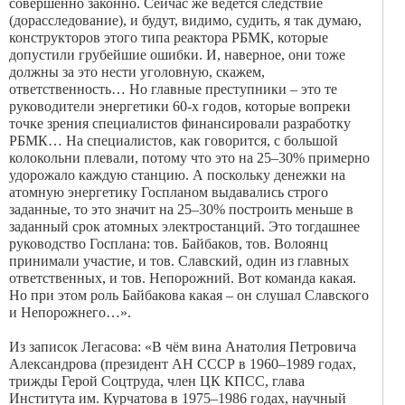
совершенно законно. Сейчас же ведётся следствие
(дорасследование), и будут, видимо, судить, я так думаю,
конструкторов этого типа реактора РБМК, которые
допустили грубейшие ошибки. И, наверное, они тоже
должны за это нести уголовную, скажем,
ответственность… Но главные преступники – это те
руководители энергетики 60-х годов, которые вопреки
точке зрения специалистов финансировали разработку
РБМК… На специалистов, как говорится, с большой
колокольни плевали, потому что это на 25–30% примерно
удорожало каждую станцию. А поскольку денежки на
атомную энергетику Госпланом выдавались строго
заданные, то это значит на 25–30% построить меньше в
заданный срок атомных электростанций. Это тогдашнее
руководство Госплана: тов. Байбаков, тов. Волоянц
принимали участие, и тов. Славский, один из главных
ответственных, и тов. Непорожний. Вот команда какая.
Но при этом роль Байбакова какая – он слушал Славского
и Непорожнего…».
Из записок Легасова: «В чём вина Анатолия Петровича
Александрова (президент АН СССР в 1960–1989 годах,
трижды Герой Соцтруда, член ЦК КПСС, глава
Института им. Курчатова в 1975–1986 годах, научный