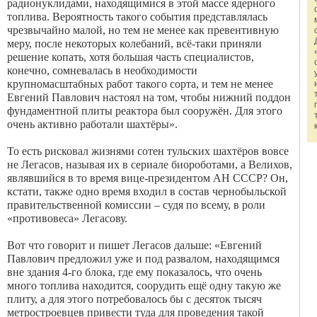
радионуклидами, находящимися в этой массе ядерного
топлива. Вероятность такого события представлялась
чрезвычайно малой, но тем не менее как превентивную
меру, после некоторых колебаний, всё-таки приняли
решение копать, хотя большая часть специалистов,
конечно, сомневалась в необходимости
крупномасштабных работ такого сорта, и тем не менее
Евгений Павлович настоял на том, чтобы нижний поддон
фундаментной плиты реактора был сооружён. Для этого
очень активно работали шахтёры».
То есть рисковал жизнями сотен тульских шахтёров вовсе
не Легасов, называя их в сериале биороботами, а Велихов,
являвшийся в то время вице-президентом АН СССР? Он,
кстати, также одно время входил в состав чернобыльской
правительственной комиссии – судя по всему, в роли
«противовеса» Легасову.
Вот что говорит и пишет Легасов дальше: «Евгений
Павлович предложил уже и под развалом, находящимся
вне здания 4-го блока, где ему показалось, что очень
много топ­лива находится, соорудить ещё одну такую же
плиту, а для этого потребовалось бы с десяток тысяч
метростроевцев привести туда для проведения такой