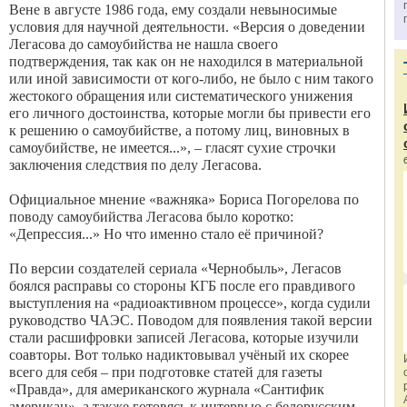
Вене в августе 1986 года, ему создали невыносимые
условия для научной деятельности. «Версия о доведении
Легасова до самоубийства не нашла своего
подтверждения, так как он не находился в материальной
или иной зависимости от кого-либо, не было с ним такого
жестокого обращения или систематического унижения
его личного достоинства, которые могли бы привести его
к решению о самоубийстве, а потому лиц, виновных в
самоубийстве, не имеется...», – гласят сухие строчки
заключения следствия по делу Легасова.
Официальное мнение «важняка» Бориса Погорелова по
поводу самоубийства Легасова было коротко:
«Депрессия...» Но что именно стало её причиной?
По версии создателей сериала «Чернобыль», Легасов
боялся расправы со стороны КГБ после его правдивого
выступления на «радиоактивном процессе», когда судили
руководство ЧАЭС. Поводом для появления такой версии
стали расшифровки записей Легасова, которые изучили
соавторы. Вот только надик­товывал учёный их скорее
всего для себя – при подготовке статей для газеты
«Правда», для американского журнала «Сантифик
американ», а также готовясь к интервью с белорусским