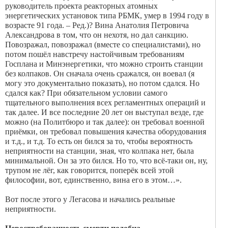
руководитель проекта реакторных атомных
энергетических установок типа РБМК, умер в 1994 году в
возрасте 91 года. – Ред.)? Вина Анатолия Петровича
Александрова в том, что он нехотя, но дал санкцию.
Повозражал, повозражал (вместе со специалистами), но
потом пошёл навстречу настойчивым требованиям
Госплана и Мин­энергетики, что можно строить станции
без колпаков. Он сначала очень сражался, он воевал (я
могу это документально показать), но потом сдался. Но
сдался как? При обязательном условии самого
тщательного выполнения всех регламентных операций и
так далее. И все последние 20 лет он выступал везде, где
можно (на Политбюро и так далее): он требовал военной
приёмки, он требовал повышения качества оборудования
и т.д., и т.д. То есть он бился за то, чтобы вероятность
неприятности на станции, зная, что колпака нет, была
минимальной. Он за это бился. Но то, что всё-таки он, ну,
трупом не лёг, как говорится, поперёк всей этой
философии, вот, единственно, вина его в этом…».
Вот после этого у Легасова и начались реальные
неприятности.