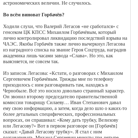
астрономических величин. Не случилось.
Во всём виноват Горбачёв?
Ходили слухи, что Валерий Легасов «не сработался» с
генсеком ЦК КПСС Михаилом Горбачёвым, который
лично контролировал ликвидацию последствий взрыва на
ЧАЭС. Якобы Горбачёв также лично вычеркнул Легасова
из наградного списка на звание Героя Соцтруда, наградив
академика лишь часами завода «Слава». Но это, как
выясняется, не совсем так.
Из записок Легасова: «Кстати, о разговорах с Михаилом
Сергеевичем Горбачёвым. Трижды мне по телефону
приходилось с ним разговаривать там, находясь в
Чернобыле. Всё это носило довольно странный характер.
Он звонил второму председателю правительственной
комиссии товарищу Силаеву… Иван Степанович давал
ему свою информацию, а затем, когда дело шло о каких-то
более детальных специ­фических, профессиональных
вопросах, он спрашивал: «Кому дать трубку, Велихову
или Легасову?» Вот в первом разговоре он [Горбачёв]
сказал: «Давай Легасову трубку». Я стал с ним
разговаривать. Михаил Сергеевич минуты три-четыре