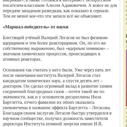
писателем-классиком Алесем Адамовичем. А вовсе не для
передачи западным разведкам, как показано в сериале.
Тем не менее кое-что эти записи всё же объясняют.
«Маршал-победитель» от науки
Блестящий учёный Валерий Легасов не был физиком-
ядерщиком и тем более реакторщиком. Он, по его же
собственному выражению, был «ядерным химиком» –
знатоком химических процессов, происходящих в
атомных реакторах.
Основания так считать у него были. Уже через пять лет
после окончания института Валерий Легасов стал
кандидатом химических наук, а спустя десять лет –
доктором. Он сделал огромный вклад в развитие химии
соединений благородных газов – почти такой же по
значимости, как и у основателя дисциплины Нила
Бартлетта, отчего фамилии их обоих оказались
увековечены в названии эффекта Бартлетта – Легасова.
Благодаря своим заслугам Легасов быстро утвердился в
научном сообществе, получил должность заместителя
директора Института атомной энергии имени И.В.