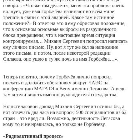
говорил: «Что же там делается, меня эта проблема очень
волнует, уже имя Горбачёва начинают во всём мире
трепать в связи с этой аварией. Какое там истинное
положение?» В ответ на это я ему обрисовал положение,
что в основном основные выбросы из разрушенного
блока прекращены, что в настоящее время ситуация
контролируемая… Михаил Сергеевич попросил написать
ему личное письмо. Ну, вот я тут же сел за написание
этого письма, и потом, после некоторой редакции
Силаева, оно ушло в ту же ночь на имя Горбачёва…».
Теперь понятно, почему Горбачёв лично попросил
поехать и доложить обстановку вокруг ЧАЭС на
конференцию МАГАТЭ в Вену именно Легасова. А ведь
там хотели видеть именно руководителя государства.
Но пятичасовой доклад Михаил Сергеевич осилил бы, а
вот отвечать два часа на вопросы 500 специалистов из 62
стран – это вряд ли. Возможно, деятельность Легасова
кому-то и не нравилась, но только не Горбачёву.
«Радиоактивный процесс»