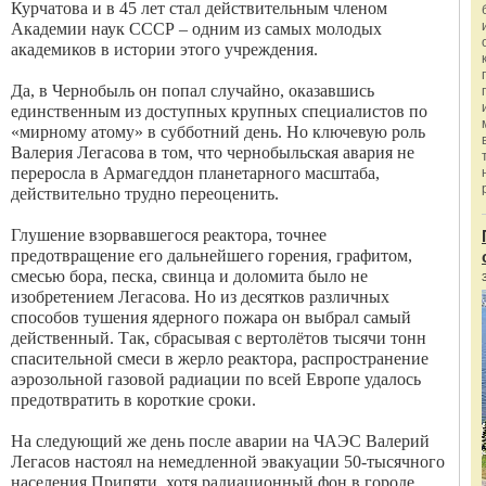
Курчатова и в 45 лет стал действительным членом
Академии наук СССР – одним из самых молодых
академиков в истории этого учреждения.
Да, в Чернобыль он попал случайно, оказавшись
единственным из доступных крупных специалистов по
«мирному атому» в субботний день. Но ключевую роль
Валерия Легасова в том, что чернобыльская авария не
переросла в Армагеддон планетарного масштаба,
действительно трудно переоценить.
Глушение взорвавшегося реактора, точнее
предотвращение его дальнейшего горения, графитом,
смесью бора, песка, свинца и доломита было не
изобретением Легасова. Но из десятков различных
способов тушения ядерного пожара он выбрал самый
действенный. Так, сбрасывая с вертолётов тысячи тонн
спасительной смеси в жерло реактора, распространение
аэрозольной газовой радиации по всей Европе удалось
предотвратить в короткие сроки.
На следующий же день после аварии на ЧАЭС Валерий
Легасов настоял на немедленной эвакуации 50-тысячного
населения Припяти, хотя радиационный фон в городе