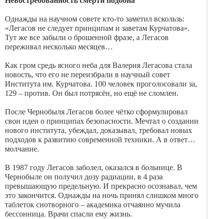
Невостребованность смерти подобна
Однажды на научном совете кто-то заметил вскользь:
«Легасов не следует принципам и заветам Курчатова».
Тут же все забыли о брошенной фразе, а Легасов
переживал несколько месяцев…
Как гром средь ясного неба для Валерия Легасова стала
новость, что его не переизбрали в научный совет
Института им. Курчатова. 100 человек проголосовали за,
129 – против. Он был потрясён, но ещё не сломлен.
После Чернобыля Легасов более чётко сформулировал
свои идеи о принципах безопасности. Мечтал о создании
нового института, убеждал, доказывал, требовал новых
подходов к развитию современной техники. А в ответ…
молчание.
В 1987 году Легасов заболел, оказался в больнице. В
Чернобыле он получил дозу радиации, в 4 раза
превышающую предельную. И прекрасно осознавал, чем
это закончится. Однажды на ночь принял слишком много
таблеток снотворного – академика отчаянно мучила
бессонница. Врачи спасли ему жизнь.