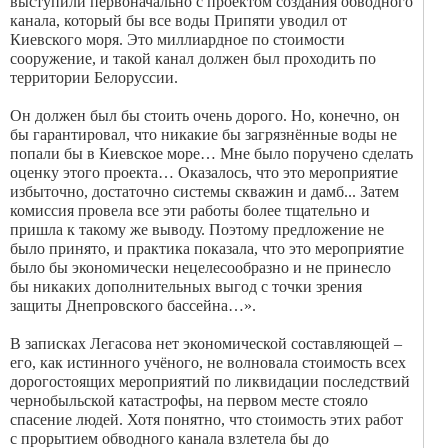
выступили первоначально с проектом создания обводного
канала, который бы все воды Припяти уводил от
Киевского моря. Это миллиардное по стоимости
сооружение, и такой канал должен был проходить по
территории Белоруссии.
Он должен был бы стоить очень дорого. Но, конечно, он
бы гарантировал, что никакие бы загрязнённые воды не
попали бы в Киевское море… Мне было поручено сделать
оценку этого проекта… Оказалось, что это мероприятие
избыточно, достаточно системы скважин и дамб... Затем
комиссия провела все эти работы более тщательно и
пришла к такому же выводу. Поэтому предложение не
было принято, и практика показала, что это мероприятие
было бы экономически нецелесообразно и не принесло
бы никаких дополнительных выгод с точки зрения
защиты Днепровского бассейна…».
В записках Легасова нет экономической составляющей –
его, как истинного учёного, не волновала стоимость всех
дорогостоящих мероприятий по ликвидации последствий
чернобыльской катастрофы, на первом месте стояло
спасение людей. Хотя понятно, что стоимость этих работ
с прорытием обводного канала взлетела бы до