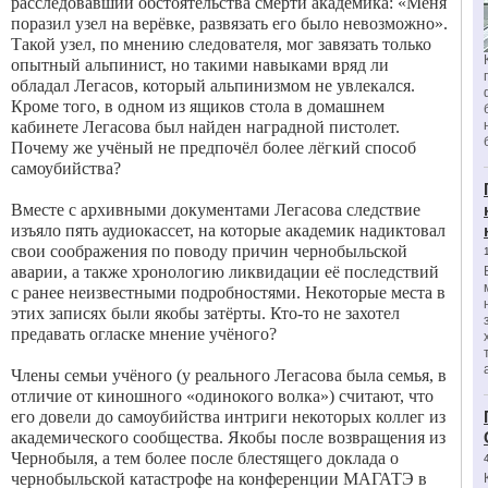
расследовавший обстоятельства смерти академика: «Меня
поразил узел на верёвке, развязать его было невозможно».
Такой узел, по мнению следователя, мог завязать только
опытный альпинист, но такими навыками вряд ли
обладал Легасов, который альпинизмом не увлекался.
Кроме того, в одном из ящиков стола в домашнем
кабинете Легасова был найден наградной пистолет.
Почему же учёный не предпочёл более лёгкий способ
самоубийства?
Вместе с архивными документами Легасова следствие
изъяло пять аудиокассет, на которые академик надиктовал
свои соображения по поводу причин чернобыльской
аварии, а также хронологию ликвидации её последствий
с ранее неизвестными подробностями. Некоторые места в
этих записях были якобы затёрты. Кто-то не захотел
предавать огласке мнение учёного?
Члены семьи учёного (у реального Легасова была семья, в
отличие от киношного «одинокого волка») считают, что
его довели до самоубийства интриги некоторых коллег из
академического сообщества. Якобы после возвращения из
Чернобыля, а тем более после блестящего доклада о
чернобыльской катастрофе на конференции МАГАТЭ в