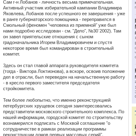
Сам г-н Лобанов - личность весьма примечательная.
Активный участник избирательной кампании Владимира
Яковлева, Лобанов после успешного ее завершения - уже
в ранге губернаторского помощника - переправился в
Смольный (феномен "человека из приемной" уже был
нами подробно исследован - см. "Дело", №30`2002). Там
он завел приятельские отношения с сыном
градоначальника Игорем Владимировичем и спустя
некоторое время был командирован в строительный
комитет.
Здесь он стал главой аппарата руководителя комитета
(тогда - Виктора Локтионова), а вскоре, освоив положение
дел в отрасли, был переведен на начальственную работу
- в кресло первого заместителя председателя
стройкомитета.
Тем более любопытно, что именно реконструкцией
петербургских хрущевок сегодня заинтересовались
представители московского строительного комплекса. По
нашей информации, городской комитет по строительству
вознамерился подписать с Москвой соглашение "о
сотрудничестве в рамках реализации программы
реконструкции домов первых массовых серий".