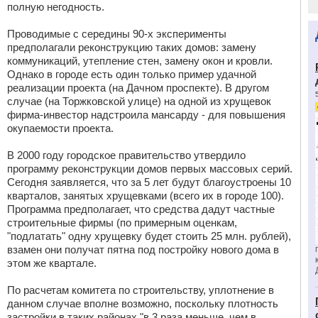
полную негодность.
Проводимые с середины 90-х эксперименты
предполагали реконструкцию таких домов: замену
коммуникаций, утепление стен, замену окон и кровли.
Однако в городе есть один только пример удачной
реализации проекта (на Дачном проспекте). В другом
случае (на Торжковской улице) на одной из хрущевок
фирма-инвестор надстроила мансарду - для повышения
окупаемости проекта.
В 2000 году городское правительство утвердило
программу реконструкции домов первых массовых серий.
Сегодня заявляется, что за 5 лет будут благоустроены 10
кварталов, занятых хрущевками (всего их в городе 100).
Программа предполагает, что средства дадут частные
строительные фирмы (по примерным оценкам,
"подлатать" одну хрущевку будет стоить 25 млн. рублей),
взамен они получат пятна под постройку нового дома в
этом же квартале.
По расчетам комитета по строительству, уплотнение в
данном случае вполне возможно, поскольку плотность
застройки в таких районах "в 3 раза меньше, чем в