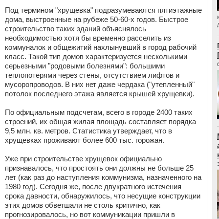
Под термином "хрущевка" подразумеваются пятиэтажные
дома, выстроенные на рубеже 50-60-х годов. Быстрое
строительство таких зданий объяснялось
необходимостью хотя бы временно расселить из
коммуналок и общежитий нахлынувший в город рабочий
класс. Такой тип домов характеризуется несколькими
серьезными "родовыми болезнями": большими
теплопотерями через стены, отсутствием лифтов и
мусоропроводов. В них нет даже чердака ("утепленный"
потолок последнего этажа является крышей хрущевки).
По официальным подсчетам, всего в городе 2400 таких
строений, их общая жилая площадь составляет порядка
9,5 млн. кв. метров. Статистика утверждает, что в
хрущевках проживают более 600 тыс. горожан.
Уже при строительстве хрущевок официально
признавалось, что простоять они должны не больше 25
лет (как раз до наступления коммунизма, назначенного на
1980 год). Сегодня же, после двукратного истечения
срока давности, обнаружилось, что несущие конструкции
этих домов обветшали не столь критично, как
прогнозировалось, но вот коммуникации пришли в