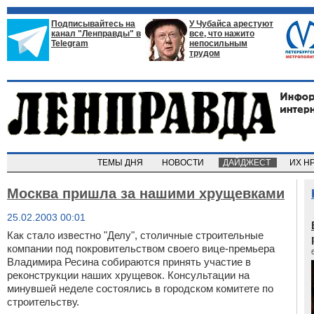
Подписывайтесь на
У Чубайса арестуют
канал "Ленправды" в
все, что нажито
Telegram
непосильным
трудом
ТЕМЫ ДНЯ
НОВОСТИ
ДАЙДЖЕСТ
ИХ Н
Москва пришла за нашими хрущевками
25.02.2003 00:01
Как стало известно "Делу", столичные строительные
компании под покровительством своего вице-премьера
Владимира Ресина собираются принять участие в
реконструкции наших хрущевок. Консультации на
минувшей неделе состоялись в городском комитете по
строительству.