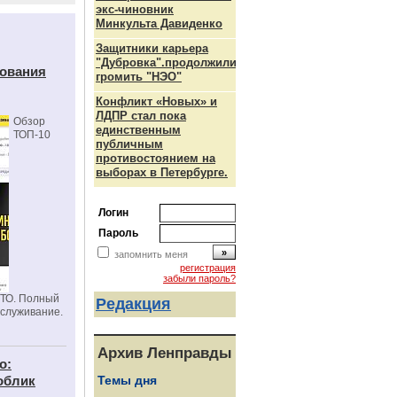
экс-чиновник
Минкульта Давиденко
Защитники карьера
"Дубровка".продолжили
дования
громить "НЭО"
Конфликт «Новых» и
ЛДПР стал пока
Обзор
единственным
ТОП-10
публичным
противостоянием на
выборах в Петербурге.
Логин
Пароль
запомнить меня
регистрация
забыли пароль?
СТО. Полный
Редакция
бслуживание.
Архив Ленправды
о:
облик
Темы дня