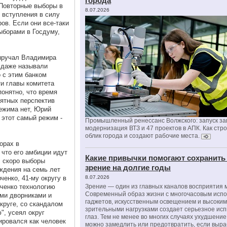
города
 Повторные выборы в
8.07.2026
е вступления в силу
ов. Если они все-таки
выборами в Госдуму,
выручал Владимира
 даже называли
 с этим банком
и главы комитета
понятно, что время
нятных перспектив
режима нет, Юрий
 этот самый режим -
Промышленный ренессанс Волжского: запуск за
модернизация ВТЗ и 47 проектов в АПК. Как стр
облик города и создают рабочие места.
орах в
 что его амбиции идут
Какие привычки помогают сохранить
, скоро выборы
зрение на долгие годы
ждения на семь лет
енко, 41-му округу в
8.07.2026
ченко технологию
Зрение — один из главных каналов восприятия 
Современный образ жизни с многочасовым исп
ми дворниками и
гаджетов, искусственным освещением и высоки
круге, со скандалом
зрительными нагрузками создает серьезное ис
", усеял округ
глаз. Тем не менее во многих случаях ухудшени
ировался как человек
можно замедлить или предотвратить, если выра