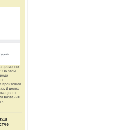
га временно
. Об этом
орода
ты
ка произошла
ах. В целях
рмации от
ла названия
 к
ную
стче