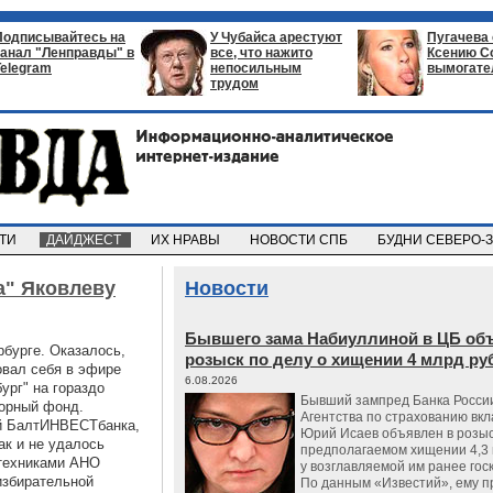
Подписывайтесь на
У Чубайса арестуют
Пугачева
канал "Ленправды" в
все, что нажито
Ксению С
Telegram
непосильным
вымогате
трудом
СТИ
ДАЙДЖЕСТ
ИХ НРАВЫ
НОВОСТИ СПБ
БУДНИ СЕВЕРО-
а" Яковлеву
Новости
Бывшего зама Набиуллиной в ЦБ об
рбурге. Оказалось,
розыск по делу о хищении 4 млрд ру
овал себя в эфире
6.08.2026
ург" на гораздо
Бывший зампред Банка России
орный фонд.
Агентства по страхованию вкл
й БалтИНВЕСТбанка,
Юрий Исаев объявлен в розыс
ак и не удалось
предполагаемом хищении 4,3 
нтехниками АНО
у возглавляемой им ранее гос
избирательной
По данным «Известий», ему 