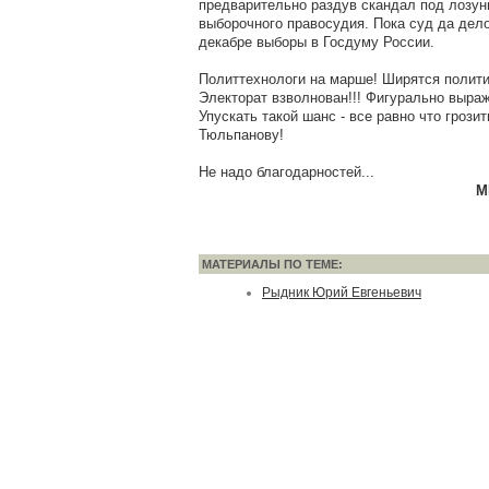
предварительно раздув скандал под лозун
выборочного правосудия. Пока суд да дело
декабре выборы в Госдуму России.
Политтехнологи на марше! Ширятся полити
Электорат взволнован!!! Фигурально выраж
Упускать такой шанс - все равно что гроз
Тюльпанову!
Не надо благодарностей...
М
МАТЕРИАЛЫ ПО ТЕМЕ:
Рыдник Юрий Евгеньевич