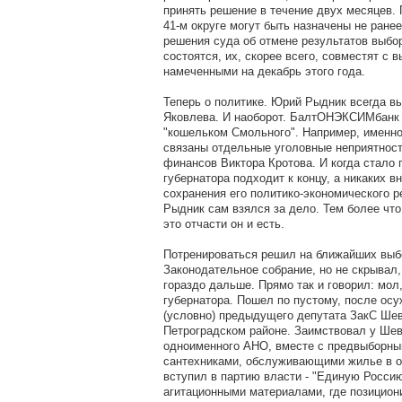
принять решение в течение двух месяцев.
41-м округе могут быть назначены не ране
решения суда об отмене результатов выбор
состоятся, их, скорее всего, совместят с 
намеченными на декабрь этого года.
Теперь о политике. Юрий Рыдник всегда 
Яковлева. И наоборот. БалтОНЭКСИМбанк
"кошельком Смольного". Например, именно
связаны отдельные уголовные неприятност
финансов Виктора Кротова. И когда стало 
губернатора подходит к концу, а никаких в
сохранения его политико-экономического 
Рыдник сам взялся за дело. Тем более что
это отчасти он и есть.
Потренироваться решил на ближайших выб
Законодательное собрание, но не скрывал,
гораздо дальше. Прямо так и говорил: мол
губернатора. Пошел по пустому, после осу
(условно) предыдущего депутата ЗакС Шевч
Петроградском районе. Заимствовал у Шев
одноименного АНО, вместе с предвыборны
сантехниками, обслуживающими жилье в о
вступил в партию власти - "Единую Россию
агитационными материалами, где позицион