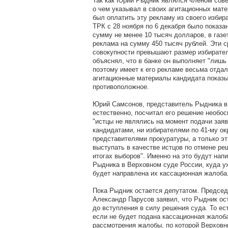
Так как Юрий Рыдник являлся членом сове
о чем указывал в своих агитационных мат
был оплатить эту рекламу из своего избир
ТРК с 28 ноября по 6 декабря было показа
сумму не менее 10 тысяч долларов, в газ
реклама на сумму 450 тысяч рублей. Эти с
совокупности превышают размер избирате
объяснял, что в банке он выполняет "лишь
поэтому имеет к его рекламе весьма отда
агитационные материалы кандидата показ
противоположное.
Юрий Самсонов, представитель Рыдника в
естественно, посчитал его решение необо
"истцы не являлись на момент подачи зая
кандидатами, ни избирателями по 41-му окр
представителями прокуратуры, а только эт
выступать в качестве истцов по отмене ре
итогах выборов". Именно на это будут нап
Рыдника в Верховном суде России, куда у
будет направлена их кассационная жалоба
Пока Рыдник остается депутатом. Председ
Александр Парусов заявил, что Рыдник ос
до вступления в силу решения суда. То ест
если не будет подана кассационная жалоба
рассмотрения жалобы, по которой Верхов