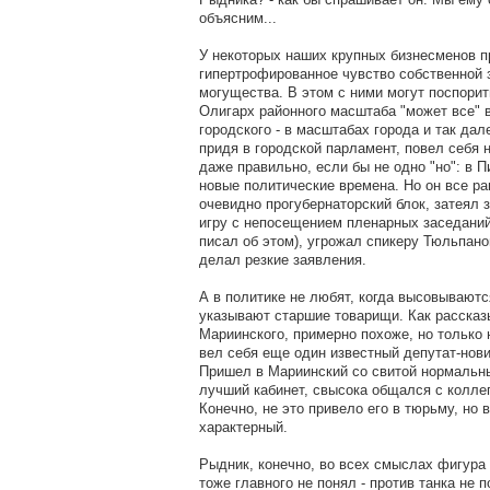
объясним...
У некоторых наших крупных бизнесменов п
гипертрофированное чувство собственной 
могущества. В этом с ними могут поспорит
Олигарх районного масштаба "может все" в
городского - в масштабах города и так да
придя в городской парламент, повел себя 
даже правильно, если бы не одно "но": в 
новые политические времена. Но он все ра
очевидно прогубернаторский блок, затеял
игру с непосещением пленарных заседаний
писал об этом), угрожал спикеру Тюльпан
делал резкие заявления.
А в политике не любят, когда высовываются
указывают старшие товарищи. Как расска
Мариинского, примерно похоже, но только 
вел себя еще один известный депутат-нов
Пришел в Мариинский со свитой нормальны
лучший кабинет, свысока общался с коллегам
Конечно, не это привело его в тюрьму, но 
характерный.
Рыдник, конечно, во всех смыслах фигура
тоже главного не понял - против танка не 