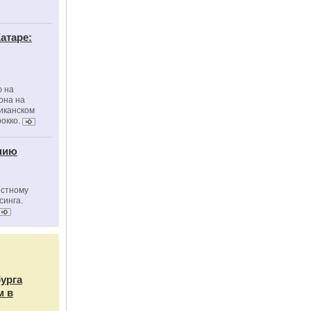
атаре:
ю на
она на
риканском
окко.
нию
естному
синга.
бурга
м в