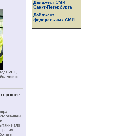
Дайджест СМИ
Санкт-Петербурга
Дайджест
федеральных СМИ
вода РНК,
ойки меняют
 хорошее
мира.
ользованием
ми
пытание для
е зрения
ботать