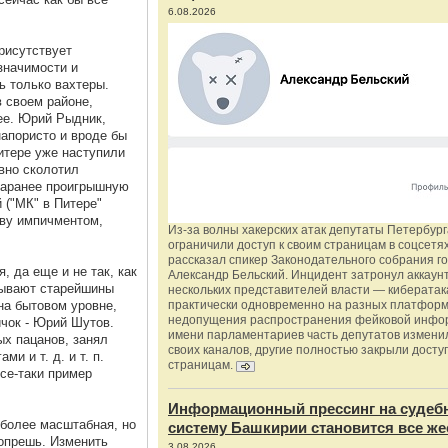
6.08.2026
рисутствует
значимости и
ь только вахтеры.
 своем районе,
лее. Юрий Рыдник,
напористо и вроде бы
Питере уже наступили
вно сколотил
 заранее проигрышную
 ("МК" в Питере"
ову импичментом,
Из‑за волны хакерских атак депутаты Петербур
ограничили доступ к своим страницам в соцсетях
рассказал спикер Законодательного собрания г
, да еще и не так, как
Александр Бельский. Инцидент затронул аккаун
зывают старейшины
нескольких представителей власти — киберата
на бытовом уровне,
практически одновременно на разных платформ
недопущения распространения фейковой инфо
ичок - Юрий Шутов.
имени парламентариев часть депутатов измени
х пацанов, занял
своих каналов, другие полностью закрыли доступ
и и т. д. и т. п.
страницам.
все-таки пример
Информационный прессинг на судеб
 более масштабная, но
систему Башкирии становится все же
попрешь. Изменить
3.08.2026