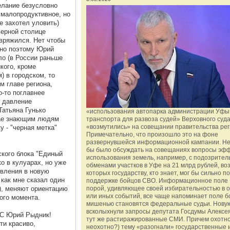
елание безусловно
 малопродуктивное, но
е захотел уловить)
верной столице
евряжился. Нет чтобы
нно поэтому Юрий
о (в России раньше
кого, кроме
) в городском, то
 главе региона,
о-то поглавнее
е давление
Татьяна Гунько
«использования автопарка администрации Уфы 
чае знающим людям
транспорта для развоза судей» Верховного суд
«возмутились» на совещании правительства рег
у - "черная метка"
Примечательно, что произошло это на фоне
развернувшейся информационной кампании. Не
бы было обсуждать на совещаниях вопросы эф
ского блока "Единый
использования земель, например, с подозрите
о в кулуарах, но уже
обменами участков в Уфе на 21 млрд рублей, во
ивления в новую
которых государству, кто знает, мог бы сильно п
как мне сказал один
поддержке бойцов СВО. Информационное поле 
), меняют ориентацию
порой, удивляющее своей избирательностью в о
или иных событий, все чаще напоминает поле бо
ого момента.
мишенью становятся федеральные судьи. Нову
всколыхнули запросы депутата Госдумы Алексе
акС Юрий Рыдник!
тут же растиражированные СМИ. Причем охотно
ти красиво,
неохотно?) тему «разогнали» государственные 