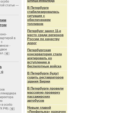
шпица‑инвалида
 особо
той статье —
В Петербурге
стабилизировалась
ситуация с
лим
обеспечением
топливом
стом
Петербург занял 11-е
озно-
место среди регионов
вартирой в
России по качеству
 с
дорог
мнезе -
вдвое
Петербургская
ал.
консерватория стала
агитировать ко
вступлению в
беспилотные войска
а
 с
В Петербурге будут
судить реставраторов
здания Биржи
В Петербурге провели
ров
массовую проверку
иллиардера
пассажирских
директора
автобусов
их
 в особо
Новым главой
УК РФ).
«Ленфильма» назначен