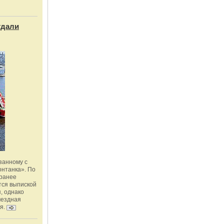
тдали
занному с
онтанка». По
 ранее
тся выпиской
, однако
мездная
я.