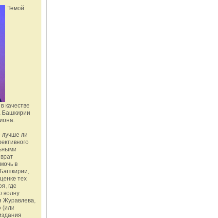
Темой
в качестве
а Башкирии
иона.
 лучше ли
фективного
льными
зврат
омочь в
Башкирии,
ценке тех
я, где
ю волну
я Журавлева,
 (или
издания