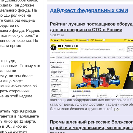
та директоров банка,
ериалах, он должен
Дайджест федеральных СМИ
ательного фонда. На
но 115 роликов на
ете была размещена
Рейтинг лучших поставщиков обору
редства по
для автосервиса и СТО в России
льного фонда. Рыдник
 техническую роль" и
5.08.2026
ленное отношение. Но
ывали прямо
 горсуде,
снованным. Потому что
вления ни
угу, ни тем более
и лица могут
шений избиркомов об
ирать сторонники
же на этой неделе
поставщиков оборудования для автосервиса и 
.
каталог, цены, условия доставки, гарантийное о
Для малого бизнеса и крупных сетей.
атель горизбиркома
танется в парламенте
ь либо до 11 марта,
Промышленный ренессанс Волжског
 в ВС, либо до
стройки и модернизация, меняющие 
ный суд должен