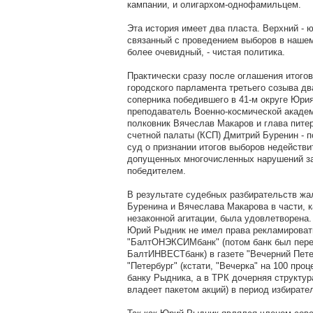
кампании, и олигархом-однофамильцем.
Эта история имеет два пласта. Верхний - 
связанный с проведением выборов в нашем
более очевидный, - чистая политика.
Практически сразу после оглашения итого
городского парламента третьего созыва дв
соперника победившего в 41-м округе Юри
преподаватель Военно-космической акаде
полковник Вячеслав Макаров и глава питер
счетной палаты (КСП) Дмитрий Буренин - п
суд о признании итогов выборов недействи
допущенных многочисленных нарушений за
победителем.
В результате судебных разбирательств ж
Буренина и Вячеслава Макарова в части,
незаконной агитации, была удовлетворена.
Юрий Рыдник не имел права рекламирова
"БалтОНЭКСИМбанк" (потом банк был пере
БалтИНВЕСТбанк) в газете "Вечерний Пете
"Петербург" (кстати, "Вечерка" на 100 про
банку Рыдника, а в ТРК дочерняя структу
владеет пакетом акций) в период избирате