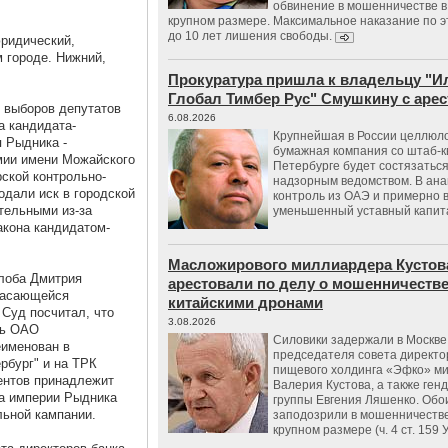
обвинение в мошенничестве в
крупном размере. Максимальное наказание по э
до 10 лет лишения свободы.
юридический,
 городе. Нижний,
Прокуратура пришла к владельцу "И
Глобал Тимбер Рус" Смушкину с аре
в выборов депутатов
6.08.2026
а кандидата-
Крупнейшая в России целлюл
я Рыдника -
бумажная компания со штаб-к
мии имени Можайского
Петербурге будет состязаться
ской контрольно-
надзорным ведомством. В ана
одали иск в городской
контроль из ОАЭ и примерно 
тельными из-за
уменьшенный уставный капит
кона кандидатом-
Масложирового миллиардера Кустов
алоба Дмитрия
арестовали по делу о мошенничестве
 касающейся
китайскими дронами
 Суд посчитал, что
3.08.2026
ть ОАО
Силовики задержали в Москве
именован в
председателя совета директо
рбург" и на ТРК
пищевого холдинга «Эфко» м
центов принадлежит
Валерия Кустова, а также ген
ра империи Рыдника
группы Евгения Ляшенко. Обо
льной кампании.
заподозрили в мошенничестве
крупном размере (ч. 4 ст. 159 