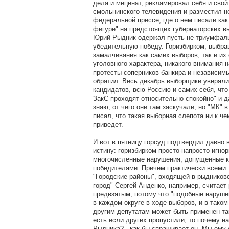
дела и меценат, рекламировал себя и свой
смольнинского телевидения и разместил н
федеральной прессе, где о нем писали как
фигуре" на предстоящих губернаторских в
Юрий Рыдник одержал пусть не триумфал
убедительную победу. Горизбирком, выбрав
замалчивания как самих выборов, так и их
уголовного характера, никакого внимания 
протесты соперников банкира и независим
обратил. Весь декабрь выборщики уверяли
кандидатов, всю Россию и самих себя, что
ЗакС проходят относительно спокойно" и д
знаю, от чего они там заскучали, но "МК" 
писал, что такая выборная слепота ни к ч
приведет.
И вот в пятницу горсуд подтвердил давно 
истину: горизбирком просто-напросто игно
многочисленные нарушения, допущенные к
победителями. Причем практически всеми
"Городские районы", входящей в рыдников
город" Сергей Анденко, например, считает
предвзятым, потому что "подобные наруш
в каждом округе в ходе выборов, и в таком
другим депутатам может быть применен та
есть если других пропустили, то почему н
Рыдника? - как бы спрашивает он. Мы ему 