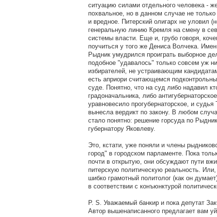
ситуацию силами отдельного человека - ж
похвальное, но в данном случае не только
и вредное. Питерский олигарх не уловил (н
генеральную линию Кремля на смену в се
системы власти. Еще и, грубо говоря, коч
поучиться у того же Дениса Волчека. Име
Рыдник умудрился проиграть выборное дел
подобное "удавалось" только совсем уж ни
избирателей, не устраивающим кандидатам
есть априори считающемся подконтрольным
суде. Понятно, что на суд либо надавил кт
градоначальника, либо антигубернаторско
уравновесило прогубернаторское, и судья 
вынесла вердикт по закону. В любом слу
стало понятно: решение горсуда по Рыдник
губернатору Яковлеву.
Это, кстати, уже поняли и члены рыдников
город" в городском парламенте. Пока тольк
почти в открытую, они обсуждают пути вж
питерскую политическую реальность. Или, 
шибко грамотный политолог (как он думает
в соответствии с конъюнктурой политическ
P. S. Уважаемый банкир и пока депутат З
Автор вышенаписанного предлагает вам уй