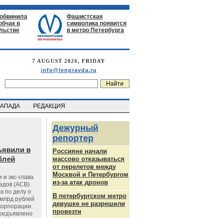
 обвинила
Фашистская
обчак в
символика появится
льстве
в метро Петербурга
7 AUGUST 2026, FRIDAY
info@lenpravda.ru
ЗАПАДА
РЕДАКЦИЯ
Дежурный
репортер
ъявили в
Россияне начали
блей
массово отказываться
от перелетов между
Москвой и Петербургом
 и экс-глава
из-за атак дронов
адов (АСВ)
к по делу о
В петербургском метро
млрд рублей
девушке не разрешили
корпорации.
провезти
предъявлено