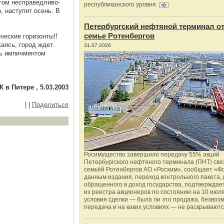
гом несправедливо-
республиканского уровня.
, наступит осень. В
Петербургский нефтяной терминал о
семье Ротенбергов
ческие горизонты!!
аясь, город ждет.
31.07.2026
ить импичментом
К в Питере , 5.03.2003
|
|
Поделиться
Росимущество завершило передачу 55% акций
Петербургского нефтяного терминала (ПНТ) свя
семьёй Ротенбергов АО «Росхим», сообщает «Ф
данным издания, переход контрольного пакета,
обращенного в доход государства, подтверждае
из реестра акционеров по состоянию на 10 июля
условия сделки — была ли это продажа, безвоз
передача и на каких условиях — не раскрываютс