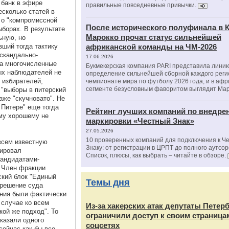
 банк в эфире
правильные повседневные привычки.
есколько статей в
 о "компромиссной
После исторического полуфинала в К
ыборах. В результате
Марокко прочат статус сильнейшей
ьную, но
ший тогда тактику
африканской команды на ЧМ-2026
 скандально-
17.06.2026
на многочисленные
Букмекерская компания PARI представила лини
ых наблюдателей не
определение сильнейшей сборной каждого реги
 избирателей,
чемпионате мира по футболу 2026 года, и в аф
сегменте безусловным фаворитом выглядит Мар
 "выборы в питерский
аже "скучновато". Не
в Питере" еще тогда
Рейтинг лучших компаний по внедре
ему хорошему не
маркировки «Честный Знак»
27.05.2026
10 проверенных компаний для подключения к Ч
всем известную
Знаку: от регистрации в ЦРПТ до полного аутсор
рировал
Список, плюсы, как выбрать – читайте в обзоре.
андидатами-
. Член фракции
ский блок "Единый
Темы дня
 решение суда
ения были фактически
 случае ко всем
Из‑за хакерских атак депутаты Петер
кой же подход". То
ограничили доступ к своим страница
аказали одного
соцсетях
сейчас как бы все