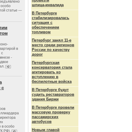
провезти
предъявлено
шпица‑инвалида
 особо
той статье —
В Петербурге
стабилизировалась
ситуация с
лим
обеспечением
топливом
стом
Петербург занял 11-е
озно-
место среди регионов
вартирой в
России по качеству
 с
дорог
мнезе -
вдвое
Петербургская
ал.
консерватория стала
агитировать ко
вступлению в
беспилотные войска
а
 с
В Петербурге будут
судить реставраторов
здания Биржи
В Петербурге провели
ров
массовую проверку
иллиардера
пассажирских
директора
автобусов
их
 в особо
Новым главой
УК РФ).