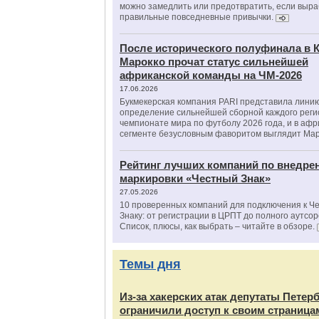
можно замедлить или предотвратить, если выра
правильные повседневные привычки.
После исторического полуфинала в К
Марокко прочат статус сильнейшей
африканской команды на ЧМ-2026
17.06.2026
Букмекерская компания PARI представила лини
определение сильнейшей сборной каждого реги
чемпионате мира по футболу 2026 года, и в аф
сегменте безусловным фаворитом выглядит Мар
Рейтинг лучших компаний по внедре
маркировки «Честный Знак»
27.05.2026
10 проверенных компаний для подключения к Ч
Знаку: от регистрации в ЦРПТ до полного аутсор
Список, плюсы, как выбрать – читайте в обзоре.
Темы дня
Из‑за хакерских атак депутаты Петер
ограничили доступ к своим страница