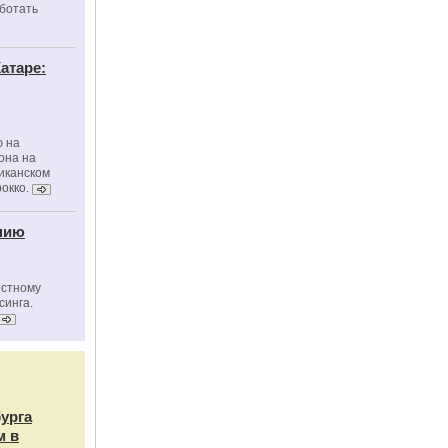
ботать
атаре:
ю на
она на
риканском
окко.
нию
естному
синга.
бурга
м в