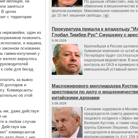
ния милиции, на
По данным «Известий», ему 
или заняться
обвинение в мошенничестве в
крупном размере. Максимальное наказание по э
 В целях
до 10 лет лишения свободы.
зит с территории
Прокуратура пришла к владельцу "И
з нержавейки, один из
Глобал Тимбер Рус" Смушкину с аре
охранников позвонить
6.08.2026
у исполнили, и машина,
Крупнейшая в России целлюл
 законном основании,
бумажная компания со штаб-к
нь гамма-излучения у
Петербурге будет состязаться
те железо вернулось
надзорным ведомством. В ана
 руководителей
контроль из ОАЭ и примерно 
к себе для бесед.
уменьшенный уставный капит
платить за вывоз
00 долларов и
Масложирового миллиардера Кустов
могу. Коммерсанты
арестовали по делу о мошенничестве
аллельно об этой
китайскими дронами
3.08.2026
Силовики задержали в Москве
чь им, даже действуя
председателя совета директо
я не
пищевого холдинга «Эфко» м
 те в любом случае
Валерия Кустова, а также ген
 Действуя как
группы Евгения Ляшенко. Обо
узил" коммерсантов
заподозрили в мошенничестве
крупном размере (ч. 4 ст. 159 
то дело брал с них