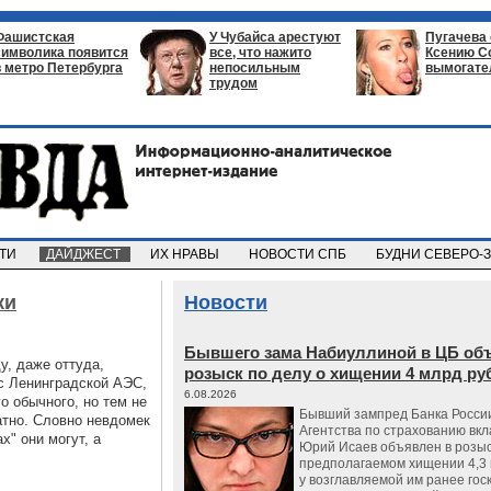
Фашистская
У Чубайса арестуют
Пугачева
символика появится
все, что нажито
Ксению С
в метро Петербурга
непосильным
вымогате
трудом
СТИ
ДАЙДЖЕСТ
ИХ НРАВЫ
НОВОСТИ СПБ
БУДНИ СЕВЕРО-
ки
Новости
Бывшего зама Набиуллиной в ЦБ об
, даже оттуда,
розыск по делу о хищении 4 млрд ру
 с Ленинградской АЭС,
6.08.2026
о обычного, но тем не
Бывший зампред Банка России
атно. Словно невдомек
Агентства по страхованию вкл
х" они могут, а
Юрий Исаев объявлен в розыс
предполагаемом хищении 4,3 
у возглавляемой им ранее гос