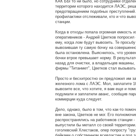
КАК БЫ то ни было, но сотрудники отделе
территории которого находится ЛАЭС, реш
предотвращением подобных преступлений.
профилактики отслеживали, кто и что выво
станции.
Когда в отходы попала огромная емкость и
оперативников - Андрей Цветков попросил 
ему, когда лом будут вывозить. Те просьб
вывозившая ту самую бочку на совершенно
была остановлена. Выяснилось, что урове
бочки втрое превышает норму. В результа
назад для очистки, а владельцев машины,
фирмы "Титанмет", Цветков стал вызывать 
Просто и бесхитростно он предложил им за
железного лома с ЛАЭС. Мол, заплатите 1
вывозите все, что хотите, я вам еще и по
подумали и заплатили аванс, сообщив пар
коммерции куда следует.
Дело, однако, было в том, что как-то помо
вне закона, Цветков не мог. Его полномочи
распространялись на работников станции -
выпустили бы металл со своей территории.
гоголевский Хлестаков, опер попросту "гр
байками о собственном всевластии и под э