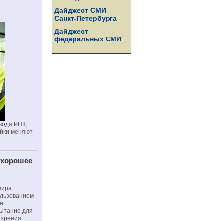
Дайджест СМИ
Санкт-Петербурга
Дайджест
федеральных СМИ
вода РНК,
ойки меняют
 хорошее
мира.
ользованием
ми
пытание для
е зрения