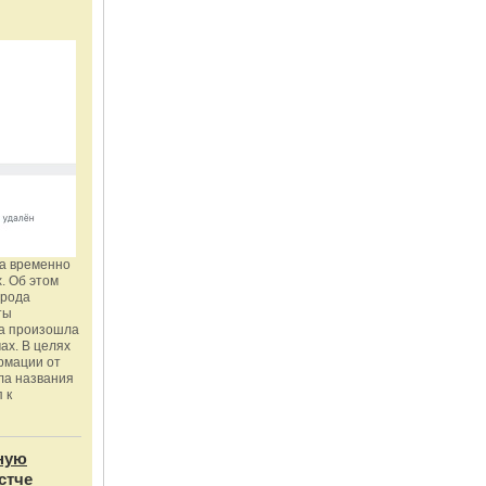
га временно
. Об этом
орода
ты
ка произошла
ах. В целях
рмации от
ла названия
 к
ную
стче