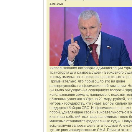
3.08.2026
«использования автопарка администрации Уфы 
транспорта для развоза судей» Верховного суд
«возмутились» на совещании правительства рег
Примечательно, что произошло это на фоне
развернувшейся информационной кампании. Не
бы было обсуждать на совещаниях вопросы эф
использования земель, например, с подозрите
обменами участков в Уфе на 21 млрд рублей, во
которых государству, кто знает, мог бы сильно п
поддержке бойцов СВО. Информационное поле 
порой, удивляющее своей избирательностью в о
или иных событий, все чаще напоминает поле бо
мишенью становятся федеральные судьи. Нову
всколыхнули запросы депутата Госдумы Алексе
тут же растиражированные СМИ. Причем охотно