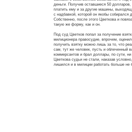
деньги. Получив оставшиеся 50 долларов,
платить ему и за другие машины, выходящ
с надбавкой, которой он якобы собирался 
Собственно, после этого Цветкова и повя
такую же форму, как и он.
Под суд Цветков попал за получение взятк
милиционера правосудие, впрочем, оценил
получить взятку можно лишь за то, что р
сам, тут же человек, пусть и облеченный 
коммерсантов и брал доллары, по сути, ни
Цветкова судьи не стали, наказав условно,
лишился и в милиции работать больше не 