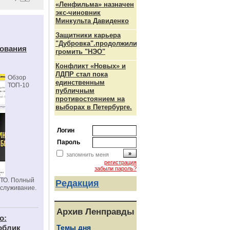
«Ленфильма» назначен
экс-чиновник
Минкульта Давиденко
Защитники карьера
"Дубровка".продолжили
дования
громить "НЭО"
Конфликт «Новых» и
ЛДПР стал пока
Обзор
единственным
ТОП-10
публичным
противостоянием на
выборах в Петербурге.
Логин
Пароль
запомнить меня
регистрация
забыли пароль?
СТО. Полный
Редакция
бслуживание.
Архив Ленправды
о:
облик
Темы дня