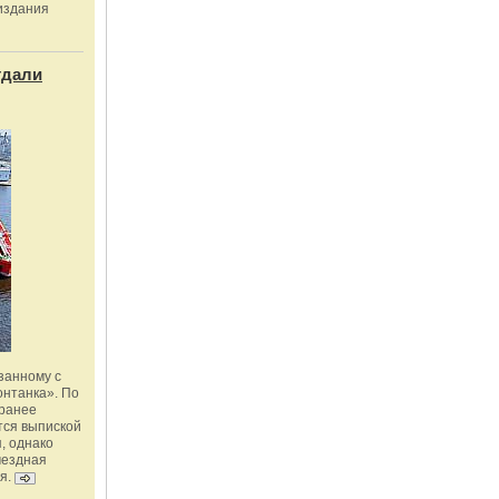
издания
тдали
занному с
онтанка». По
 ранее
тся выпиской
, однако
мездная
я.