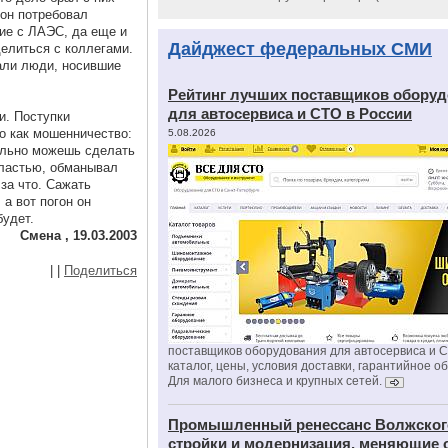
 он потребовал
ие с ЛАЭС, да еще и
Дайджест федеральных СМИ
делиться с коллегами.
зали люди, носившие
Рейтинг лучших поставщиков обору
для автосервиса и СТО в России
и. Поступки
о как мошенничество:
5.08.2026
еально можешь сделать
властью, обманывал
 за что. Сажать
 а вот погон он
будет.
Смена , 19.03.2003
|
|
Поделиться
поставщиков оборудования для автосервиса и 
каталог, цены, условия доставки, гарантийное о
Для малого бизнеса и крупных сетей.
Промышленный ренессанс Волжског
стройки и модернизация, меняющие 