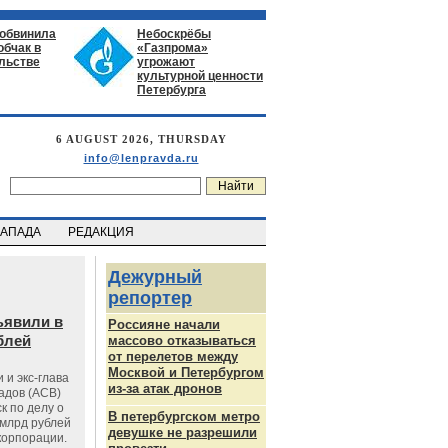
 обвинила
Небоскрёбы
обчак в
«Газпрома»
льстве
угрожают
культурной ценности
Петербурга
6 AUGUST 2026, THURSDAY
info@lenpravda.ru
ЗАПАДА
РЕДАКЦИЯ
Дежурный
репортер
ъявили в
Россияне начали
блей
массово отказываться
от перелетов между
Москвой и Петербургом
 и экс-глава
из-за атак дронов
адов (АСВ)
к по делу о
В петербургском метро
млрд рублей
девушке не разрешили
корпорации.