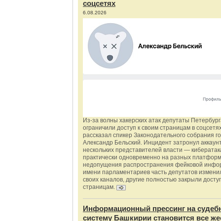
соцсетях
6.08.2026
Из‑за волны хакерских атак депутаты Петербур
ограничили доступ к своим страницам в соцсетях
рассказал спикер Законодательного собрания г
Александр Бельский. Инцидент затронул аккаун
нескольких представителей власти — киберата
практически одновременно на разных платформ
недопущения распространения фейковой инфо
имени парламентариев часть депутатов измени
своих каналов, другие полностью закрыли доступ
страницам.
Информационный прессинг на судеб
систему Башкирии становится все же