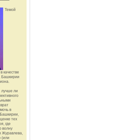
Темой
в качестве
а Башкирии
иона.
 лучше ли
фективного
льными
зврат
омочь в
Башкирии,
ценке тех
я, где
ю волну
я Журавлева,
 (или