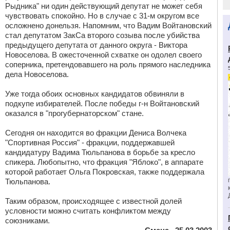
Рыдника" ни один действующий депутат не может себя
чувствовать спокойно. Но в случае с 31-м округом все
осложнено донельзя. Напомним, что Вадим Войтановский
стал депутатом ЗакСа второго созыва после убийства
предыдущего депутата от данного округа - Виктора
Новоселова. В ожесточенной схватке он одолел своего
соперника, претендовавшего на роль прямого наследника
дела Новоселова.
Уже тогда обоих основных кандидатов обвиняли в
подкупе избирателей. После победы г-н Войтановский
оказался в "прогубернаторском" стане.
Сегодня он находится во фракции Дениса Волчека
"Спортивная Россия" - фракции, поддержавшей
кандидатуру Вадима Тюльпанова в борьбе за кресло
спикера. Любопытно, что фракция "Яблоко", в аппарате
которой работает Ольга Покровская, также поддержала
Тюльпанова.
Таким образом, происходящее с известной долей
условности можно считать конфликтом между
союзниками.