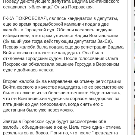
Победу действующего депутата Вадима Войтановского
оспаривает "яблочница" Ольга Покровская.
Г-ЖА ПОКРОВСКАЯ, являясь кандидатом в депутаты,
еще во время предвыборной кампании подала две
жалобы в Городской суд. Обе они касались подкупа
избирателей, в котором уличался Вадим Войтановский
(бывший уже тогда действующим депутатом ЗакСа).
Первая жалоба была подана еще до регистрации Вадима
Войтановского в качестве кандидата. Она была
отклонена Городским судом. После голосования Ольга
Покровская обжаловала решение Горсуда в Верховном
суде и добилась успеха.
Вторая жалоба была направлена на отмену регистрации
Войтановского в качестве кандидата, но ее рассмотрение
было отложено из-за болезни ответчика: Надо отметить,
что г-н Войтановский чудесным образом выздоровел за
пять дней до дня голосования, когда снять его с
дистанции было уже невозможно.
Завтра в Городском суде будут рассмотрены обе
жалобы, объединенные в одну. Цель тоже одна - отмена
результатов выборов. Понятно, что после "прецедента