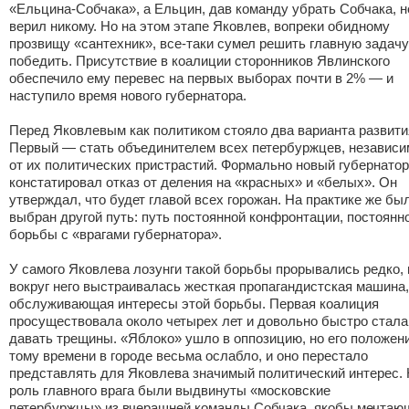
«Ельцина-Собчака», а Ельцин, дав команду убрать Собчака, н
верил никому. Но на этом этапе Яковлев, вопреки обидному
прозвищу «сантехник», все-таки сумел решить главную задач
победить. Присутствие в коалиции сторонников Явлинского
обеспечило ему перевес на первых выборах почти в 2% — и
наступило время нового губернатора.
Перед Яковлевым как политиком стояло два варианта развити
Первый — стать объединителем всех петербуржцев, независи
от их политических пристрастий. Формально новый губернатор
констатировал отказ от деления на «красных» и «белых». Он
утверждал, что будет главой всех горожан. На практике же бы
выбран другой путь: путь постоянной конфронтации, постоянн
борьбы с «врагами губернатора».
У самого Яковлева лозунги такой борьбы прорывались редко, 
вокруг него выстраивалась жесткая пропагандистская машина,
обслуживающая интересы этой борьбы. Первая коалиция
просуществовала около четырех лет и довольно быстро стала
давать трещины. «Яблоко» ушло в оппозицию, но его положени
тому времени в городе весьма ослабло, и оно перестало
представлять для Яковлева значимый политический интерес.
роль главного врага были выдвинуты «московские
петербуржцы».из вчерашней команды Собчака, якобы мечтаю