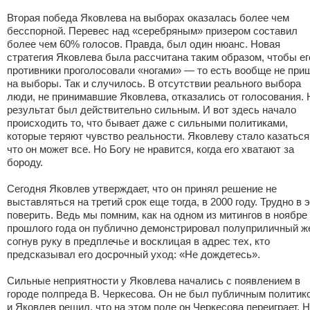
Вторая победа Яковлева на выборах оказалась более чем
бесспорной. Перевес над «серебряным» призером составил
более чем 60% голосов. Правда, был один нюанс. Новая
стратегия Яковлева была рассчитана таким образом, чтобы ег
противники проголосовали «ногами» — то есть вообще не при
на выборы. Так и случилось. В отсутствии реального выбора
люди, не принимавшие Яковлева, отказались от голосования. 
результат был действительно сильным. И вот здесь начало
происходить то, что бывает даже с сильными политиками,
которые теряют чувство реальности. Яковлеву стало казаться
что он может все. Но Богу не нравится, когда его хватают за
бороду.
Сегодня Яковлев утверждает, что он принял решение не
выставляться на третий срок еще тогда, в 2000 году. Трудно в 
поверить. Ведь мы помним, как на одном из митингов в ноябре
прошлого года он публично демонстрировал полуприличный же
согнув руку в предплечье и восклицая в адрес тех, кто
предсказывал его досрочный уход: «Не дождетесь».
Сильные неприятности у Яковлева начались с появлением в
городе полпреда В. Черкесова. Он не был публичным политик
и Яковлев решил, что на этом поле он Черкесова переиграет. 