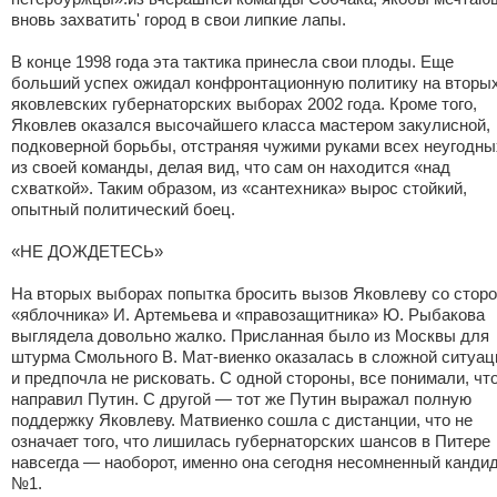
вновь захватить' город в свои липкие лапы.
В конце 1998 года эта тактика принесла свои плоды. Еще
больший успех ожидал конфронтационную политику на вторы
яковлевских губернаторских выборах 2002 года. Кроме того,
Яковлев оказался высочайшего класса мастером закулисной,
подковерной борьбы, отстраняя чужими руками всех неугодны
из своей команды, делая вид, что сам он находится «над
схваткой». Таким образом, из «сантехника» вырос стойкий,
опытный политический боец.
«НЕ ДОЖДЕТЕСЬ»
На вторых выборах попытка бросить вызов Яковлеву со стор
«яблочника» И. Артемьева и «правозащитника» Ю. Рыбакова
выглядела довольно жалко. Присланная было из Москвы для
штурма Смольного В. Мат-виенко оказалась в сложной ситуац
и предпочла не рисковать. С одной стороны, все понимали, чт
направил Путин. С другой — тот же Путин выражал полную
поддержку Яковлеву. Матвиенко сошла с дистанции, что не
означает того, что лишилась губернаторских шансов в Питере
навсегда — наоборот, именно она сегодня несомненный канди
№1.