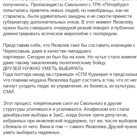
получилось. Пропагандисты Смольного с ТРК «Петербург»
попытались привлечь новых людей, но новобранцы, как ни
старались, были удивительно занудны и не смогли принести
губернатору дополнительных очков. В этот момент Яковлеву
нужно было совершить очередной резкий поворот и публично
демонстрировать всяческое миролюбие с полпредом.
Представим себе, что Яковлев смог бы составить коалицию с
Черкесовым, даже в качестве «младшего
партнера». Сегодня он был бы на коне. Но чутье стало изменя
даже такому закаленному политическому бойцу.
ДРУЗЕЙ НУЖНО УМЕТЬ ВЫБИРАТЬ
Года полтора назад на страницах «СПб Курьера» я предсказы
что главная неудача Яковлева будет состоять в том, что от нег
начнут уходить люди: из управления, из бизнеса, из культуры,
СМИ.
Этот процесс «перетекания сил» из Смольного в другие
структуры усиливался и усиливался. Апофеозом его стали
декабрьские выборы в ЗакС, когда более трети депутатов,
избранных при яковлевской поддержке, тут же, после выборов
сбежали от него. Вина в том — самого Яковлева. Друзей нужн
уметь выбирать надежных.