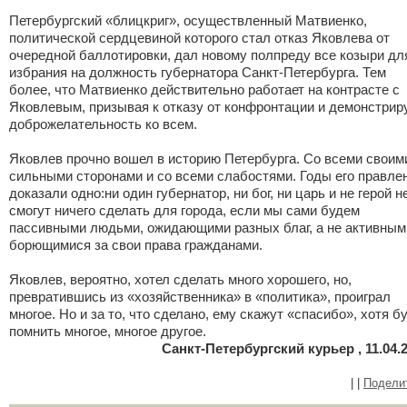
Петербургский «блицкриг», осуществленный Матвиенко,
политической сердцевиной которого стал отказ Яковлева от
очередной баллотировки, дал новому полпреду все козыри дл
избрания на должность губернатора Санкт-Петербурга. Тем
более, что Матвиенко действительно работает на контрасте с
Яковлевым, призывая к отказу от конфронтации и демонстрир
доброжелательность ко всем.
Яковлев прочно вошел в историю Петербурга. Со всеми своим
сильными сторонами и со всеми слабостями. Годы его правле
доказали одно:ни один губернатор, ни бог, ни царь и не герой н
смогут ничего сделать для города, если мы сами будем
пассивными людьми, ожидающими разных благ, а не активным
борющимися за свои права гражданами.
Яковлев, вероятно, хотел сделать много хорошего, но,
превратившись из «хозяйственника» в «политика», проиграл
многое. Но и за то, что сделано, ему скажут «спасибо», хотя б
помнить многое, многое другое.
Санкт-Петербургский курьер , 11.04.
|
|
Подели