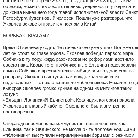
состоятся не в апреле 2004-го, а в декабре 2003 года. Таким
образом, можно с высокой степенью уверенности утверждать,
до конца нынешнего года главой исполнительной власти Санкт
Петербурга будет новый человек. Пошли уже разговоры, что
Яковлев вскоре отправится послом в Китай.
БОРЬБА С ВРАГАМИ
Время Яковлева уходит. Фактически оно уже ушло. Вот уже се
лет он стоит во главе города. Яковлев победил первого мэра
Собчака в ту пору, когда разочарование реформами достигло
своего пика. Кроме того, приближенные Ельцина подозревали
самого Собчака в президентских амбициях и «отдали его» на
расправу. Яковлев выступил как вождь коалиции всех
недовольных — от зюгановцев до «яблочников». Незадолго до
выборов Яковлев громко кричал на одном из митингов такой
лозунг:
«Ельцин! Явлинский! Единство!». Коалиция, которая привела
Яковлева в главный кабинет Смольного, была внутренне
противоречива.
Опора одновременно на коммунистов, ненавидевших как
Ельцина, так и Явлинского, не могла быть долговечной. Сами
«яблочники» выступали непримиримыми борцами с режимом