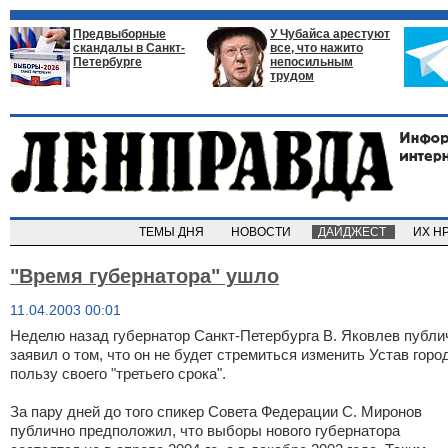
Предвыборные
У Чубайса арестуют
скандалы в Санкт-
все, что нажито
Петербурге
непосильным
трудом
ТЕМЫ ДНЯ
НОВОСТИ
ДАЙДЖЕСТ
ИХ Н
"Время губернатора" ушло
11.04.2003 00:01
Неделю назад губернатор Санкт-Петербурга В. Яковлев публи
заявил о том, что он не будет стремиться изменить Устав горо
пользу своего "третьего срока".
За пару дней до того спикер Совета Федерации С. Миронов
публично предположил, что выборы нового губернатора