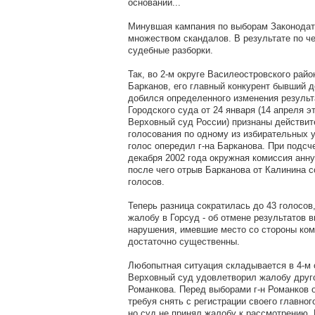
оснований...
Минувшая кампания по выборам Законодат
множеством скандалов. В результате по че
судебные разборки.
Так, во 2-м округе Василеостровского рай
Барканов, его главный конкурент бывший 
добился определенного изменения результ
Городского суда от 24 января (14 апреля э
Верховный суд России) признаны действи
голосования по одному из избирательных уч
голос опередил г-на Барканова. При подсче
декабря 2002 года окружная комиссия анну
после чего отрыв Барканова от Калинина с
голосов.
Теперь разница сократилась до 43 голосо
жалобу в Горсуд - об отмене результатов в
нарушения, имевшие место со стороны ко
достаточно существенны.
Любопытная ситуация складывается в 4-м о
Верховный суд удовлетворил жалобу друго
Романкова. Перед выборами г-н Романков 
требуя снять с регистрации своего главно
но суд не принял жалобу к рассмотрению.