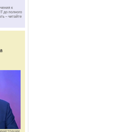
чения к
ПТ до полного
ать – читайте
а
министрации