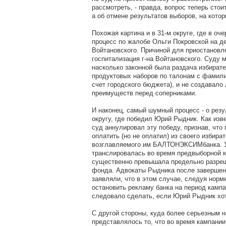
рассмотреть, - правда, вопрос теперь стои
а об отмене результатов выборов, на кото
Похожая картина и в 31-м округе, где в о
процесс по жалобе Ольги Покровской на д
Войтановского. Причиной для приостановл
госпитализация г-на Войтановского. Суду 
насколько законной была раздача избират
продуктовых наборов по талонам с фамили
счет городского бюджета), и не создавало
преимуществ перед соперниками.
И наконец, самый шумный процесс - о резу
округу, где победил Юрий Рыдник. Как изв
суд аннулировал эту победу, признав, что
оплатить (но не оплатил) из своего избир
возглавляемого им БАЛТОНЭКСИМбанка. У
транслировалась во время предвыборной к
существенно превышала предельно разреш
фонда. Адвокаты Рыдника после завершен
заявляли, что в этом случае, следуя норм
остановить рекламу банка на период кампа
следовало сделать, если Юрий Рыдник хо
С другой стороны, куда более серьезным
представлялось то, что во время кампании