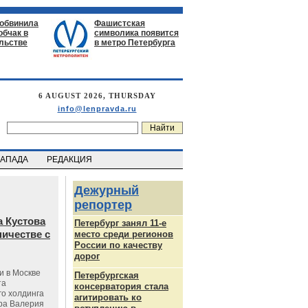
 обвинила
Фашистская
обчак в
символика появится
льстве
в метро Петербурга
6 AUGUST 2026, THURSDAY
info@lenpravda.ru
ЗАПАДА
РЕДАКЦИЯ
Дежурный
репортер
 Кустова
Петербург занял 11-е
ичестве с
место среди регионов
России по качеству
дорог
и в Москве
Петербургская
та
консерватория стала
го холдинга
агитировать ко
ра Валерия