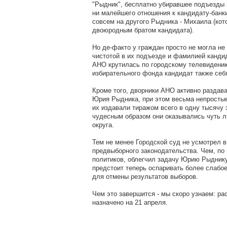
"Рыдник", бесплатно убиравшее подъезды 
ни малейшего отношения к кандидату-банки
совсем на другого Рыдника - Михаила (кот
двоюродным братом кандидата).
Но де-факто у граждан просто не могла не
чистотой в их подъезде и фамилией канди
АНО крутилась по городскому телевидению
избирательного фонда кандидат также себ
Кроме того, дворники АНО активно раздав
Юрия Рыдника, при этом весьма непросты
их издавали тиражом всего в одну тысячу 
чудесным образом они оказывались чуть л
округа.
Тем не менее Городской суд не усмотрел 
предвыборного законодательства. Чем, по
политиков, облегчил задачу Юрию Рыднику
предстоит теперь оспаривать более слабое
для отмены результатов выборов.
Чем это завершится - мы скоро узнаем: р
назначено на 21 апреля.