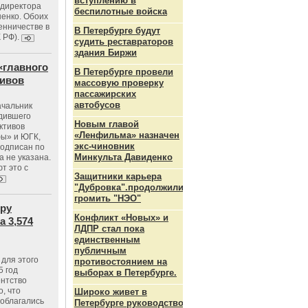
вступлению в
ндиректора
беспилотные войска
енко. Обоих
енничестве в
В Петербурге будут
К РФ).
судить реставраторов
здания Биржи
«главного
В Петербурге провели
тивов
массовую проверку
пассажирских
автобусов
ачальник
одившего
Новым главой
ктивов
«Ленфильма» назначен
ы» и ЮГК,
экс-чиновник
подписан по
Минкульта Давиденко
а не указана.
т это с
Защитники карьера
"Дубровка".продолжили
громить "НЭО"
тру
Конфликт «Новых» и
 3,574
ЛДПР стал пока
единственным
публичным
для этого
противостоянием на
5 год
выборах в Петербурге.
ентство
, что
Широко живет в
 облагались
Петербурге руководство