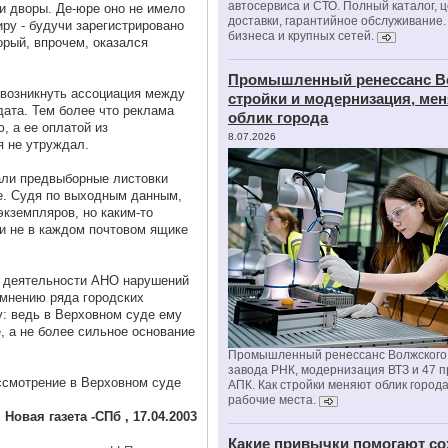
автосервиса и СТО. Полный каталог, 
и дворы. Де-юре оно не имело
доставки, гарантийное обслуживание.
ру - будучи зарегистрировано
бизнеса и крупных сетей.
орый, впрочем, оказался
Промышленный ренессанс В
 возникнуть ассоциация между
стройки и модернизация, м
дата. Тем более что реклама
облик города
, а ее оплатой из
8.07.2026
я не утруждал.
али предвыборные листовки
е. Судя по выходным данным,
экземпляров, но каким-то
и не в каждом почтовом ящике
в деятельности АНО нарушений
 мнению ряда городских
: ведь в Верховном суде ему
, а не более сильное основание
Промышленный ренессанс Волжского:
завода РНК, модернизация ВТЗ и 47 п
ассмотрение в Верховном суде
АПК. Как стройки меняют облик город
рабочие места.
Новая газета -СПб , 17.04.2003
Какие привычки помогают со