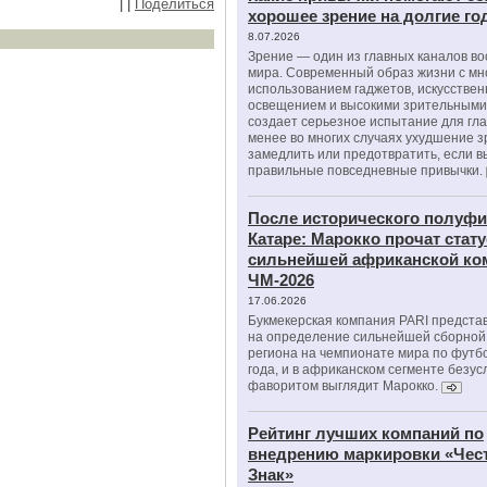
|
|
Поделиться
хорошее зрение на долгие г
8.07.2026
Зрение — один из главных каналов в
мира. Современный образ жизни с м
использованием гаджетов, искусстве
освещением и высокими зрительными
создает серьезное испытание для гла
менее во многих случаях ухудшение 
замедлить или предотвратить, если 
правильные повседневные привычки.
После исторического полуфи
Катаре: Марокко прочат стату
сильнейшей африканской ко
ЧМ-2026
17.06.2026
Букмекерская компания PARI предста
на определение сильнейшей сборной
региона на чемпионате мира по футб
года, и в африканском сегменте безу
фаворитом выглядит Марокко.
Рейтинг лучших компаний по
внедрению маркировки «Чес
Знак»