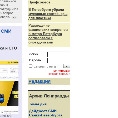
уплаченное
Профсоюзов
но. К
сотрудников
В Петербурге убрали
ь вопрос
мусорные контейнеры
роверки.
для пластика
Размещение
фашистских шевронов
 СМИ
в метро Петербурга
согласовали с
блокадниками
в
са и СТО
Логин
Пароль
запомнить меня
регистрация
забыли пароль?
Редакция
Архив Ленправды
Темы дня
Дайджест СМИ
Санкт-Петербурга
ания для