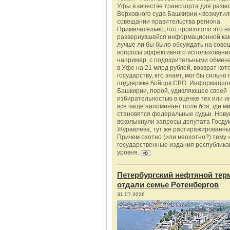
Уфы в качестве транспорта для разво
Верховного суда Башкирии «возмутил
совещании правительства региона.
Примечательно, что произошло это н
развернувшейся информационной ка
лучше ли бы было обсуждать на сове
вопросы эффективного использования
например, с подозрительными обмена
в Уфе на 21 млрд рублей, возврат кот
государству, кто знает, мог бы сильно 
поддержке бойцов СВО. Информацио
Башкирии, порой, удивляющее своей
избирательностью в оценке тех или и
все чаще напоминает поле боя, где 
становятся федеральные судьи. Нову
всколыхнули запросы депутата Госду
Журавлева, тут же растиражированн
Причем охотно (или неохотно?) тему 
государственные издания республика
уровня.
Петербургский нефтяной тер
отдали семье Ротенбергов
31.07.2026