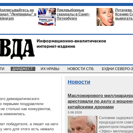
Подписывайтесь на
Предвыборные
Пугачева
канал "Ленправды" в
скандалы в Санкт-
Ксению С
Telegram
Петербурге
вымогате
СТИ
ДАЙДЖЕСТ
ИХ НРАВЫ
НОВОСТИ СПБ
БУДНИ СЕВЕРО-
Новости
Масложирового миллиардера
ого демократического
арестовали по делу о мошенн
ко первыми поздравляли
китайскими дронами
не столько как конкурентов,
3.08.2026
а изменились.
Силовики задержал
председателя сове
ет победителя, а пишет на него
директоров пищево
 у него для этого есть немало
«Эфко» миллиарде