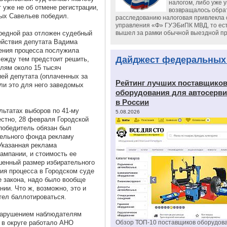
налогом, либо уже 
т уже не об отмене регистрации,
возвращалось обрат
рых Савельев победил.
расследованию налоговая привлекла 
управления «Ф» ГУЭБиПК МВД, то ест
чередной раз отложен судебный
вышел за рамки обычной выездной п
ействия депутата Вадима
ения процесса послужила
Дайджест федеральных
между тем предстоит решить,
елям около 15 тысяч
ей депутата (оплаченных за
Рейтинг лучших поставщико
 ли это для него заведомых
оборудования для автосерви
в России
льтатах выборов по 41-му
5.08.2026
естно, 28 февраля Городской
 победитель обязан был
ательного фонда рекламу
казанная реклама
ампании, и стоимость ее
енный размер избирательного
ия процесса в Городском суде
е закона, надо было вообще
нии. Что ж, возможно, это и
тел баллотироваться.
 нарушением наблюдателям
 в округе работало АНО
Обзор ТОП-10 поставщиков оборудов