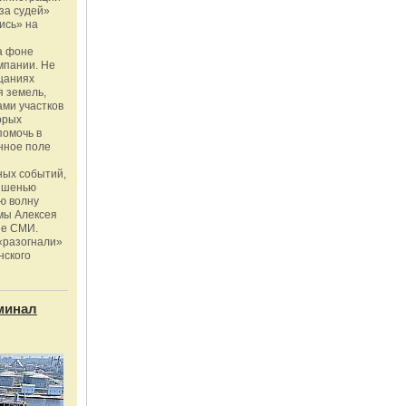
за судей»
ись» на
а фоне
мпании. Не
щаниях
 земель,
ми участков
орых
помочь в
нное поле
ных событий,
мишенью
ю волну
мы Алексея
ые СМИ.
«разогнали»
нского
минал