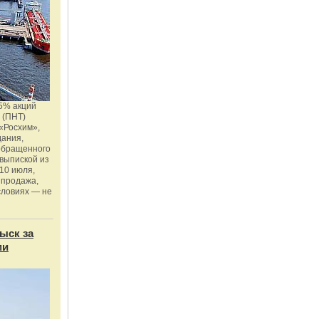
5% акций
 (ПНТ)
«Росхим»,
дания,
 обращенного
 выпиской из
10 июля,
 продажа,
словиях — не
ыск за
ми