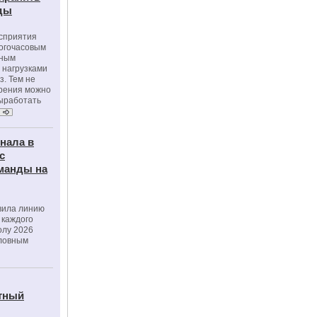
оды
осприятия
ногочасовым
нным
 нагрузками
з. Тем не
зрения можно
выработать
нала в
с
манды на
вила линию
 каждого
олу 2026
словным
тный