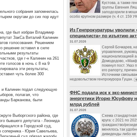
Кустова, а также ге
группы Евгения Ляш
ельного собрания запомнилась
заподозрили в мош
тырем округам до сих пор идут
особо крупном размере (ч. 4 ст. 159 У
Из Генпрокуратуры уволили 
она, где был избран Владимир
специалиста» по изъятию ак
депутат ЗакСа Виталий Калинин
31.07.2026
атов голосования. Решением
Сергей Бочкарев, н
то решение оставил в силе
управления, руков
тельными результаты
национализацией а
астков, где г-н Калинин на 261
Домодедово, «Макф
те голосов в ночь с 8 на 9
покинул пост. Указ 
лировала эти результаты,
его рапорту, причин
оставил чуть более 300
Источники связываю
недовольством генпрокурора Гуцан.
в, и Калинин подал следующую
ФНС подала иск к экс-минис
ыборов, полагая, что
энергетики Игорю Юсуфову на
манды Барканова, были
млрд рублей
31.07.2026
круге Выборгского района, где
Схема стандартная 
круга: с 2021 по 202
го бывшего депутата - Леонида
гражданство/резид
обращался в Городской суд,
менялось так удобно
го соперника - Юрия Савельева,
дивиденды либо не
 Верховный суд обязал жалобу