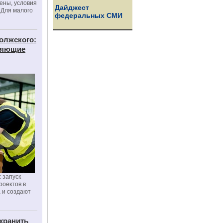
цены, условия
Дайджест
 Для малого
федеральных СМИ
олжского:
еняющие
 запуск
роектов в
а и создают
хранить