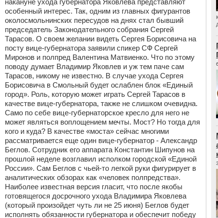
накануне ухода губернатора Яковлева представляют
особенный интерес. Так, одним из главных фигурантов
околосмольнинских пересудов на днях стал бывший
председатель Законодательного собрания Сергей
Тарасов. О своем желании видеть Сергея Борисовича на
посту вице-губернатора заявили спикер СФ Сергей
Миронов и полпред Валентина Матвиенко. Что по этому
поводу думает Владимир Яковлев и уж тем паче сам
Тарасов, никому не известно. В случае ухода Сергея
Борисовича в Смольный будет ослаблен блок «Единый
город». Роль, которую может играть Сергей Тарасов в
качестве вице-губернатора, также не слишком очевидна.
Само по себе вице-губернаторское кресло для него не
может являться воплощением мечты. Мост? Но тогда для
кого и куда? В качестве «моста» сейчас многими
рассматривается еще один вице-губернатор - Александр
Беглов. Сотрудник его аппарата Константин Шипунов на
прошлой неделе возглавил исполком городской «Единой
России». Сам Беглов с чьей-то легкой руки фигурирует в
аналитических обзорах как «человек полпредства».
Наиболее известная версия гласит, что после якобы
готовящегося досрочного ухода Владимира Яковлева
(который произойдет чуть ли не 25 июня) Беглов будет
исполнять обязанности губернатора и обеспечит победу