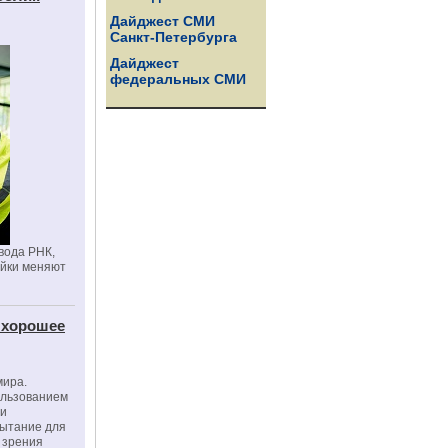
Дайджест СМИ
Санкт-Петербурга
Дайджест
федеральных СМИ
вода РНК,
ойки меняют
 хорошее
мира.
ользованием
ми
пытание для
е зрения