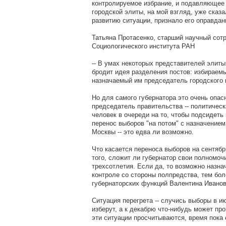
контролируемое избрание, и подавляющее
городской элиты, на мой взгляд, уже сказа
развитию ситуации, признало его оправда
Татьяна Протасенко, старший научный сот
Социологического института РАН
-- В умах некоторых представителей элит
бродит идея разделения постов: избираемы
назначаемый им председатель городского 
Но для самого губернатора это очень опасн
председатель правительства -- политичес
человек в очереди на то, чтобы подсидеть 
перенос выборов "на потом" с назначением
Москвы -- это едва ли возможно.
Что касается переноса выборов на сентябрь
того, сложит ли губернатор свои полномоч
трехсотлетия. Если да, то возможно назнач
контроле со стороны полпредства, тем бол
губернаторских функций Валентина Иванов
Ситуация перегрета -- случись выборы в и
изберут, а к декабрю что-нибудь может про
эти ситуации просчитываются, время пока 