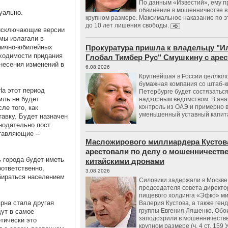
По данным «Известий», ему 
обвинение в мошенничестве в
туально.
крупном размере. Максимальное наказание по э
до 10 лет лишения свободы.
оисключающие версии
мы излагали в
днично-юбилейных
Прокуратура пришла к владельцу "И
бходимости придания
Глобал Тимбер Рус" Смушкину с аре
несения изменений в
6.08.2026
Крупнейшая в России целлюл
бумажная компания со штаб-к
На этот период
Петербурге будет состязаться
мль не будет
надзорным ведомством. В ана
контроль из ОАЭ и примерно 
ле того, как
уменьшенный уставный капит
авку. Будет назначен
онодательно пост
тавляющие --
Масложирового миллиардера Кустов
арестовали по делу о мошенничестве
 города будет иметь
китайскими дронами
оответственно,
3.08.2026
бираться населением
Силовики задержали в Москве
председателя совета директо
пищевого холдинга «Эфко» м
рна стала другая
Валерия Кустова, а также ген
группы Евгения Ляшенко. Обо
дут в самое
заподозрили в мошенничестве
етически это
крупном размере (ч. 4 ст. 159 