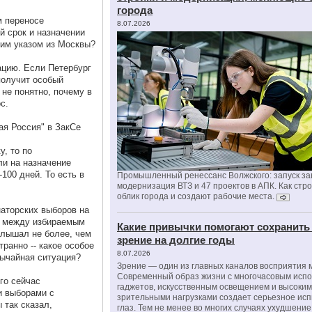
города
м переносе
8.07.2026
й срок и назначении
ким указом из Москвы?
ацию. Если Петербург
 получит особый
 не понятно, почему в
с.
ая Россия" в ЗакСе
у, то по
ли на назначение
100 дней. То есть в
Промышленный ренессанс Волжского: запуск за
модернизация ВТЗ и 47 проектов в АПК. Как стр
облик города и создают рабочие места.
наторских выборов на
и между избираемым
Какие привычки помогают сохранить
слышал не более, чем
зрение на долгие годы
транно -- какое особое
8.07.2026
вычайная ситуация?
Зрение — один из главных каналов восприятия 
Современный образ жизни с многочасовым исп
го сейчас
гаджетов, искусственным освещением и высоки
и выборами с
зрительными нагрузками создает серьезное ис
 так сказал,
глаз. Тем не менее во многих случаях ухудшени