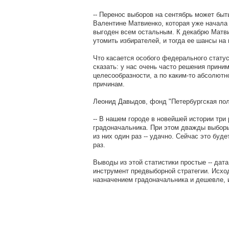
-- Перенос выборов на сентябрь может быт
Валентине Матвиенко, которая уже начала
выгоден всем остальным. К декабрю Матв
утомить избирателей, и тогда ее шансы на 
Что касается особого федерального статус
сказать: у нас очень часто решения прини
целесообразности, а по каким-то абсолют
причинам.
Леонид Давыдов, фонд "Петербургская пол
-- В нашем городе в новейшей истории три
градоначальника. При этом дважды выборы
из них один раз -- удачно. Сейчас это буд
раз.
Выводы из этой статистики простые -- дат
инструмент предвыборной стратегии. Исход
назначением градоначальника и дешевле, 