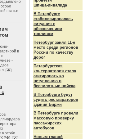
провезти
предъявлено
шпица‑инвалида
 особо
той статье —
В Петербурге
стабилизировалась
ситуация с
лим
обеспечением
топливом
стом
Петербург занял 11-е
озно-
место среди регионов
вартирой в
России по качеству
 с
дорог
мнезе -
вдвое
Петербургская
ал.
консерватория стала
агитировать ко
вступлению в
беспилотные войска
а
 с
В Петербурге будут
судить реставраторов
здания Биржи
В Петербурге провели
ров
массовую проверку
иллиардера
пассажирских
директора
автобусов
их
 в особо
Новым главой
УК РФ).