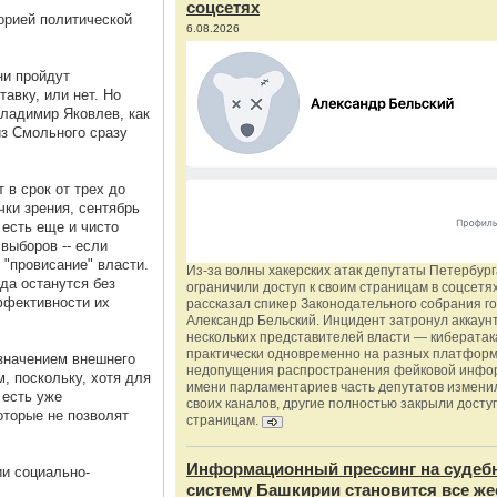
соцсетях
рией политической
6.08.2026
ни пройдут
тавку, или нет. Но
Владимир Яковлев, как
из Смольного сразу
 в срок от трех до
ки зрения, сентябрь
есть еще и чисто
выборов -- если
т "провисание" власти.
Из‑за волны хакерских атак депутаты Петербур
да останутся без
ограничили доступ к своим страницам в соцсетях
ффективности их
рассказал спикер Законодательного собрания г
Александр Бельский. Инцидент затронул аккаун
нескольких представителей власти — киберата
практически одновременно на разных платформ
азначением внешнего
недопущения распространения фейковой инфо
 поскольку, хотя для
имени парламентариев часть депутатов измени
 есть уже
своих каналов, другие полностью закрыли доступ
оторые не позволят
страницам.
Информационный прессинг на судеб
и социально-
систему Башкирии становится все же