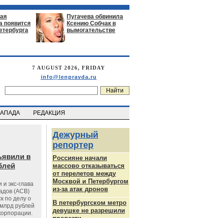
ая
Пугачева обвинила
а появится
Ксению Собчак в
етербурга
вымогательстве
7 AUGUST 2026, FRIDAY
info@lenpravda.ru
ЗАПАДА
РЕДАКЦИЯ
Дежурный
репортер
ъявили в
Россияне начали
блей
массово отказываться
от перелетов между
Москвой и Петербургом
 и экс-глава
из-за атак дронов
адов (АСВ)
к по делу о
В петербургском метро
млрд рублей
девушке не разрешили
корпорации.