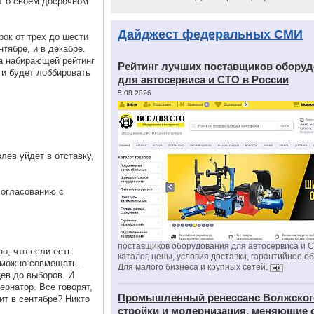
т о своем досрочном
Дайджест федеральных СМИ
ок от трех до шести
нтябре, и в декабре.
а набирающей рейтинг
Рейтинг лучших поставщиков обору
 и будет лоббировать
для автосервиса и СТО в России
5.08.2026
лев уйдет в отставку,
согласованию с
поставщиков оборудования для автосервиса и 
но, что если есть
каталог, цены, условия доставки, гарантийное о
х можно совмещать.
Для малого бизнеса и крупных сетей.
цев до выборов. И
ернатор. Все говорят,
Промышленный ренессанс Волжског
ит в сентябре? Никто
стройки и модернизация, меняющие 