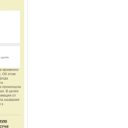
га временно
. Об этом
орода
ты
ка произошла
ах. В целях
рмации от
ла названия
 к
ную
стче