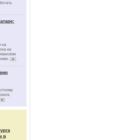
ботать
атаре:
ю на
она на
риканском
окко.
нию
естному
синга.
бурга
м в