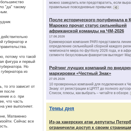
 большинство
можно замедлить или предотвратить, если выра
ло "да" такому
правильные повседневные привычки.
нным.
После исторического полуфинала в К
рудник
Марокко прочат статус сильнейшей
африканской команды на ЧМ-2026
ы действительно
17.06.2026
й губернатор и
Букмекерская компания PARI представила лини
определение сильнейшей сборной каждого реги
правительства.
чемпионате мира по футболу 2026 года, и в аф
сегменте безусловным фаворитом выглядит Мар
о, потому что такой
кая фигура и первый
губернатора. Но
Рейтинг лучших компаний по внедре
 губернатора из
маркировки «Честный Знак»
27.05.2026
10 проверенных компаний для подключения к Ч
, то это зависит от
Знаку: от регистрации в ЦРПТ до полного аутсор
ия после
Список, плюсы, как выбрать – читайте в обзоре.
ение и.о. при
ее, что часть
на уже выполняет.
Темы дня
юне, Матвиенко
изойти. Сейчас все
Из‑за хакерских атак депутаты Петер
есть.
ограничили доступ к своим страница