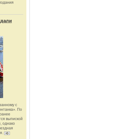
издания
тдали
занному с
онтанка». По
 ранее
тся выпиской
, однако
мездная
я.