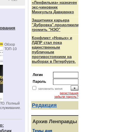
«Ленфильма» назначен
экс-чиновник
Минкульта Давиденко
Защитники карьера
"Дубровка".продолжили
дования
громить "НЭО"
Конфликт «Новых» и
ЛДПР стал пока
Обзор
единственным
ТОП-10
публичным
противостоянием на
выборах в Петербурге.
Логин
Пароль
запомнить меня
регистрация
забыли пароль?
СТО. Полный
Редакция
бслуживание.
Архив Ленправды
о:
облик
Темы дня