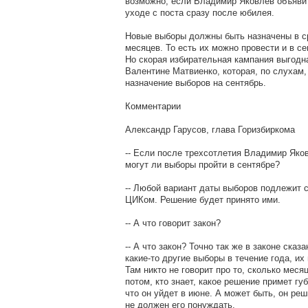
возможно, если Владимир Яковлев объяви
уходе с поста сразу после юбилея.
Новые выборы должны быть назначены в ср
месяцев. То есть их можно провести и в се
Но скорая избирательная кампания выгодн
Валентине Матвиенко, которая, по слухам,
назначение выборов на сентябрь.
Комментарии
Александр Гарусов, глава Горизбиркома
-- Если после трехсотлетия Владимир Яков
могут ли выборы пройти в сентябре?
-- Любой вариант даты выборов подлежит 
ЦИКом. Решение будет принято ими.
-- А что говорит закон?
-- А что закон? Точно так же в законе сказа
какие-то другие выборы в течение года, и
Там никто не говорит про то, сколько меся
потом, кто знает, какое решение примет губ
что он уйдет в июне. А может быть, он реш
не должен его понуждать.