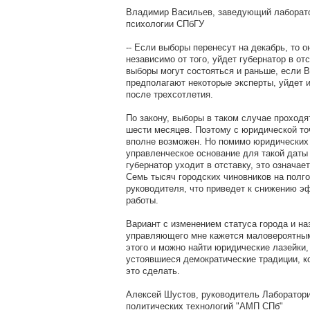
Владимир Васильев, заведующий лаборато
психологии СПбГУ
-- Если выборы перенесут на декабрь, то о
независимо от того, уйдет губернатор в отс
выборы могут состояться и раньше, если 
предполагают некоторые эксперты, уйдет 
после трехсотлетия.
По закону, выборы в таком случае проходят
шести месяцев. Поэтому с юридической точ
вполне возможен. Но помимо юридических 
управленческое основание для такой даты 
губернатор уходит в отставку, это означае
Семь тысяч городских чиновников на полго
руководителя, что приведет к снижению э
работы.
Вариант с изменением статуса города и н
управляющего мне кажется маловероятным,
этого и можно найти юридические лазейки,
устоявшиеся демократические традиции, к
это сделать.
Алексей Шустов, руководитель Лаборатори
политических технологий "АМП СПб"