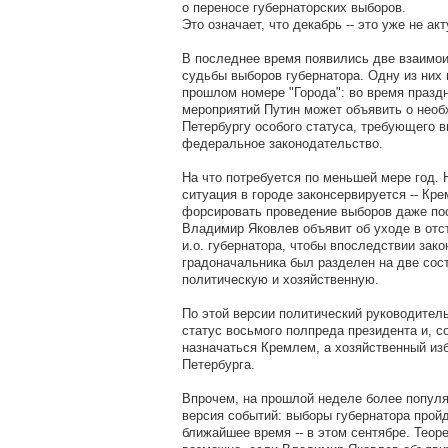
о переносе губернаторских выборов.
Это означает, что декабрь -- это уже не ак
В последнее время появились две взаим
судьбы выборов губернатора. Одну из них 
прошлом номере "Города": во время праз
мероприятий Путин может объявить о нео
Петербургу особого статуса, требующего в
федеральное законодательство.
На что потребуется по меньшей мере год. 
ситуация в городе законсервируется -- Кре
форсировать проведение выборов даже пос
Владимир Яковлев объявит об уходе в отст
и.о. губернатора, чтобы впоследствии зак
градоначальника был разделен на две сос
политическую и хозяйственную.
По этой версии политический руководитель
статус восьмого полпреда президента и, с
назначаться Кремлем, а хозяйственный из
Петербурга.
Впрочем, на прошлой неделе более популя
версия событий: выборы губернатора прой
ближайшее время -- в этом сентябре. Теор