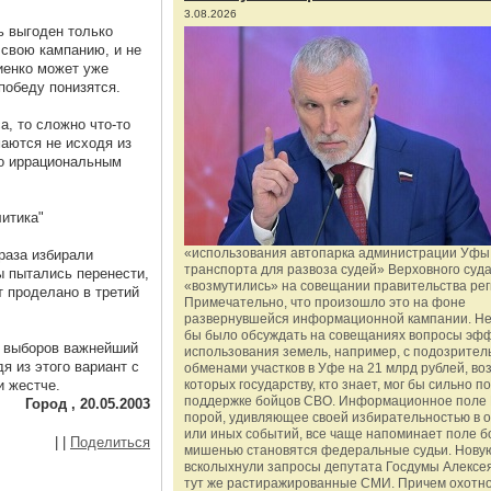
3.08.2026
ь выгоден только
 свою кампанию, и не
иенко может уже
победу понизятся.
а, то сложно что-то
маются не исходя из
но иррациональным
итика"
«использования автопарка администрации Уфы 
 раза избирали
транспорта для развоза судей» Верховного суд
 пытались перенести,
«возмутились» на совещании правительства рег
ет проделано в третий
Примечательно, что произошло это на фоне
развернувшейся информационной кампании. Не
бы было обсуждать на совещаниях вопросы эф
а выборов важнейший
использования земель, например, с подозрите
я из этого вариант с
обменами участков в Уфе на 21 млрд рублей, во
и жестче.
которых государству, кто знает, мог бы сильно п
поддержке бойцов СВО. Информационное поле 
Город , 20.05.2003
порой, удивляющее своей избирательностью в о
или иных событий, все чаще напоминает поле бо
|
|
Поделиться
мишенью становятся федеральные судьи. Нову
всколыхнули запросы депутата Госдумы Алексе
тут же растиражированные СМИ. Причем охотно