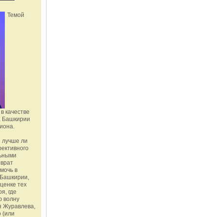
Темой
в качестве
а Башкирии
иона.
 лучше ли
фективного
льными
зврат
омочь в
Башкирии,
ценке тех
я, где
ю волну
я Журавлева,
 (или