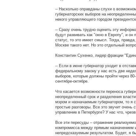
-- Насколько оправданы слухи о возможно
губернаторских выборов на неопределенны
некого управляющего городом президентс
-- Сразу очень трудно оценить эту информ
будут развивать как "окно в Европу", и он
статус, то это имеет смысл. Тогда, правда,
Москве такого нет. Но это отдельный вопро
Константин Сухенко, лидер фракции "Един
-- Если в июне губернатор уходит в отставк
федеральному закону у нас есть две неде
выборов, которые должны пройти через 80--
сентябре-октябре.
Что касается возможности переноса губер
неопределенный срок и разделения власт
мэром и назначаемым губернатором, то я 
простые разговоры. Все это звучит очень с
управление в Петербурге? У нас что, чрез
Все эти пересуды -- отражение реализуемо
компромисса между прямым назначением 
непредсказуемым результатом. Будет, я бы