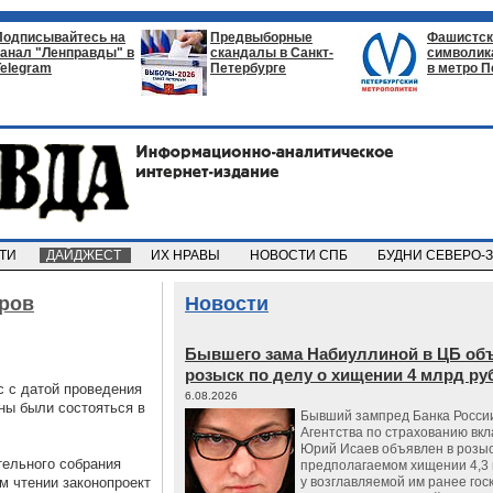
Подписывайтесь на
Предвыборные
Фашистск
канал "Ленправды" в
скандалы в Санкт-
символик
Telegram
Петербурге
в метро П
СТИ
ДАЙДЖЕСТ
ИХ НРАВЫ
НОВОСТИ СПБ
БУДНИ СЕВЕРО-
оров
Новости
Бывшего зама Набиуллиной в ЦБ об
розыск по делу о хищении 4 млрд ру
с с датой проведения
6.08.2026
ны были состояться в
Бывший зампред Банка России
Агентства по страхованию вкл
Юрий Исаев объявлен в розыс
тельного собрания
предполагаемом хищении 4,3 
м чтении законопроект
у возглавляемой им ранее гос