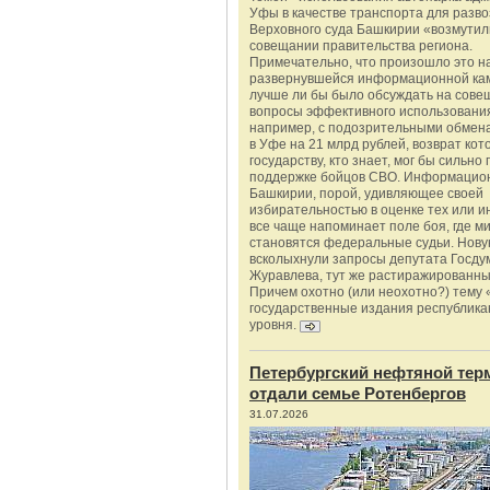
Уфы в качестве транспорта для разво
Верховного суда Башкирии «возмутил
совещании правительства региона.
Примечательно, что произошло это н
развернувшейся информационной ка
лучше ли бы было обсуждать на сове
вопросы эффективного использования
например, с подозрительными обмена
в Уфе на 21 млрд рублей, возврат кот
государству, кто знает, мог бы сильно 
поддержке бойцов СВО. Информацио
Башкирии, порой, удивляющее своей
избирательностью в оценке тех или и
все чаще напоминает поле боя, где 
становятся федеральные судьи. Нову
всколыхнули запросы депутата Госду
Журавлева, тут же растиражированн
Причем охотно (или неохотно?) тему 
государственные издания республика
уровня.
Петербургский нефтяной тер
отдали семье Ротенбергов
31.07.2026