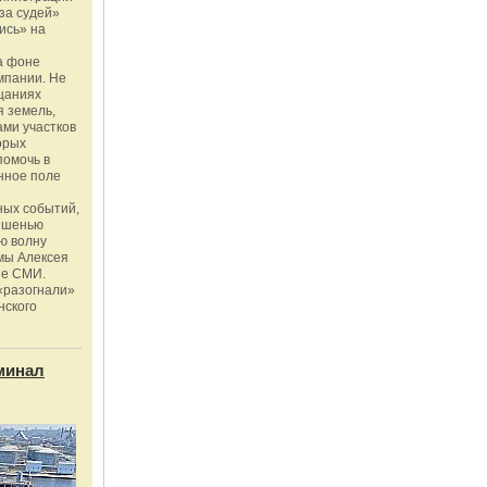
за судей»
ись» на
а фоне
мпании. Не
щаниях
 земель,
ми участков
орых
помочь в
нное поле
ных событий,
мишенью
ю волну
мы Алексея
ые СМИ.
«разогнали»
нского
минал