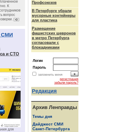
уплаченное
Профсоюзов
но. К
сотрудников
В Петербурге убрали
ь вопрос
мусорные контейнеры
роверки.
для пластика
Размещение
фашистских шевронов
 СМИ
в метро Петербурга
согласовали с
блокадниками
в
са и СТО
Логин
Пароль
запомнить меня
регистрация
забыли пароль?
Редакция
Архив Ленправды
Темы дня
Дайджест СМИ
Санкт-Петербурга
ания для