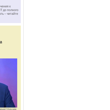
чения к
ПТ до полного
ать – читайте
а
министрации