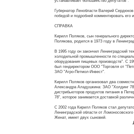
устанавливает большинство депутатов".
Губернатор Ленобласти Валерий Сердюков
победой и подробней комментировать его и
СПРАВКА
Кирилл Поляков, сын генерального дирек
Полякова, родился в 1973 году в Ленингра
В 1995 году он закончил Ленинградский те
холодильной промышленности по специаль
оборудования пищевых производств". С 19
был гендиректором ООО "Торговля от "Петм
ЗАО "Агро-Петмол-Инвест".
Кирилл Поляков организовал два совместн
Александра Аладушкина: ЗАО "Холдинг 78"
дистрибьюторов продуктов питания в Пете
78", которое занимается доставкой различ
С 2002 года Кирилл Поляков стал депутат
Ленинградской области от Ломоносовского 
Женат, имеет двух сыновей.