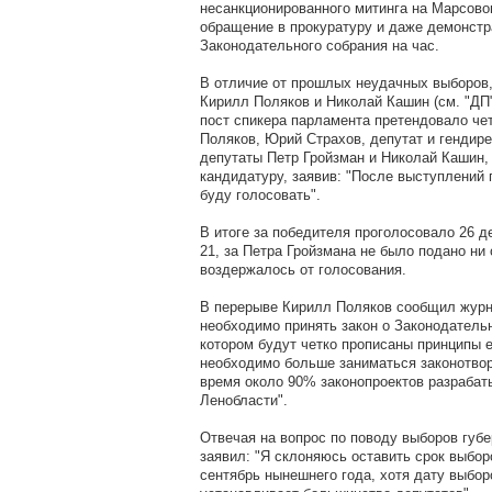
несанкционированного митинга на Марсово
обращение в прокуратуру и даже демонстр
Законодательного собрания на час.
В отличие от прошлых неудачных выборов,
Кирилл Поляков и Николай Кашин (см. "ДП" 
пост спикера парламента претендовало че
Поляков, Юрий Страхов, депутат и гендире
депутаты Петр Гройзман и Николай Кашин,
кандидатуру, заявив: "После выступлений 
буду голосовать".
В итоге за победителя проголосовало 26 д
21, за Петра Гройзмана не было подано ни 
воздержалось от голосования.
В перерыве Кирилл Поляков сообщил журна
необходимо принять закон о Законодатель
котором будут четко прописаны принципы е
необходимо больше заниматься законотвор
время около 90% законопроектов разрабат
Ленобласти".
Отвечая на вопрос по поводу выборов губ
заявил: "Я склоняюсь оставить срок выборо
сентябрь нынешнего года, хотя дату выбор