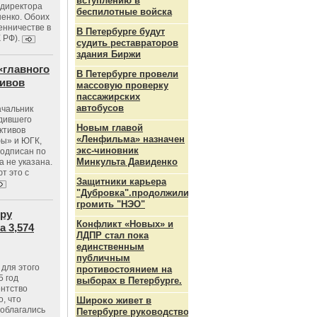
вступлению в
ндиректора
беспилотные войска
енко. Обоих
енничестве в
В Петербурге будут
К РФ).
судить реставраторов
здания Биржи
«главного
В Петербурге провели
тивов
массовую проверку
пассажирских
автобусов
ачальник
одившего
Новым главой
ктивов
«Ленфильма» назначен
ы» и ЮГК,
экс-чиновник
подписан по
Минкульта Давиденко
а не указана.
т это с
Защитники карьера
"Дубровка".продолжили
громить "НЭО"
тру
Конфликт «Новых» и
 3,574
ЛДПР стал пока
единственным
публичным
для этого
противостоянием на
5 год
выборах в Петербурге.
ентство
, что
Широко живет в
 облагались
Петербурге руководство