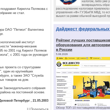
налогом, либо уже 
возвращалось обрат
 поздравил Кирилла Полякова с
расследованию налоговая привлекла 
управления «Ф» ГУЭБиПК МВД, то ест
збрание не стал.
вышел за рамки обычной выездной п
Дайджест федеральных
тора ОАО "Петмол" Валентина
де.
Рейтинг лучших поставщико
хнологический институт
оборудования для автосерви
ности "инженер-механик
в России
95 по 2001 год Кирилл Поляков
ола", с 2001 года он руководит
5.08.2026
ых проекта со структурами
, один из крупнейших
рбурге, а также ЗАО "Служба
ных товаров на дом.
ом Законодательного собрания
района на постоянной основе.
Деловой Петербург , 21.05.2003
Обзор ТОП-10 поставщиков оборудов
|
|
Поделиться