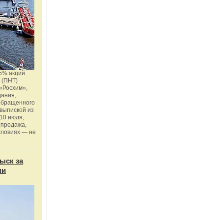
5% акций
 (ПНТ)
«Росхим»,
дания,
 обращенного
 выпиской из
10 июля,
 продажа,
словиях — не
ыск за
ми