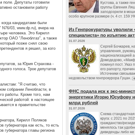
м поле. Депутаты готовили
Кустова, а также ге
ативно остановили работу
группы Евгения Ляш
заподозрили в мош
особо крупном размере (ч. 4 ст. 159 У
 когда кандидатами были
N76/03, www.dp.ru), вчера на
Из Генпрокуратуры уволили 
тыре человека. Это Кирилл
специалиста» по изъятию ак
ктор ОАО "Леноблгаз", а также
31.07.2026
 который позже снял свою
Сергей Бочкарев, н
претендентов я решил, за кого
управления, руков
национализацией а
Домодедово, «Макф
епутатов, за Юрия Страхова -
покинул пост. Указ 
одного голоса. Трое депутатов
его рапорту, причин
Источники связываю
недовольством генпрокурора Гуцан.
листам: "Я считаю, что
ном собрании Ленобласти, в
ФНС подала иск к экс-минис
го работы. Кроме того, нам
энергетики Игорю Юсуфову на
ческой работой: в настоящее
млрд рублей
ывается в правительстве
31.07.2026
Схема стандартная 
круга: с 2021 по 202
ернатора, Кирилл Поляков
гражданство/резид
в губернатора как есть, то есть
менялось так удобно
ов губернатора главы региона
дивиденды либо не