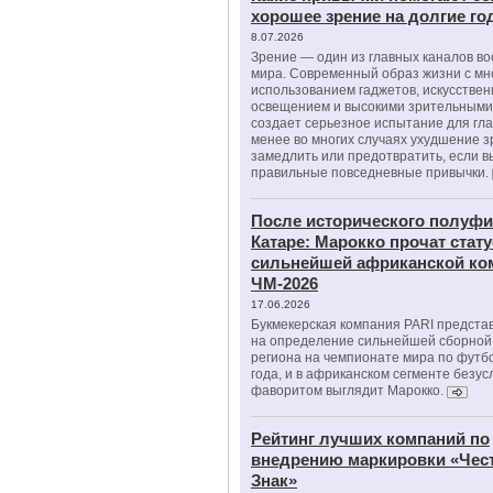
хорошее зрение на долгие г
8.07.2026
Зрение — один из главных каналов в
мира. Современный образ жизни с м
использованием гаджетов, искусстве
освещением и высокими зрительными
создает серьезное испытание для гла
менее во многих случаях ухудшение 
замедлить или предотвратить, если 
правильные повседневные привычки.
После исторического полуфи
Катаре: Марокко прочат стату
сильнейшей африканской ко
ЧМ-2026
17.06.2026
Букмекерская компания PARI предста
на определение сильнейшей сборной
региона на чемпионате мира по футб
года, и в африканском сегменте безу
фаворитом выглядит Марокко.
Рейтинг лучших компаний по
внедрению маркировки «Чес
Знак»