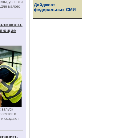
цены, условия
Дайджест
 Для малого
федеральных СМИ
олжского:
еняющие
 запуск
роектов в
а и создают
хранить