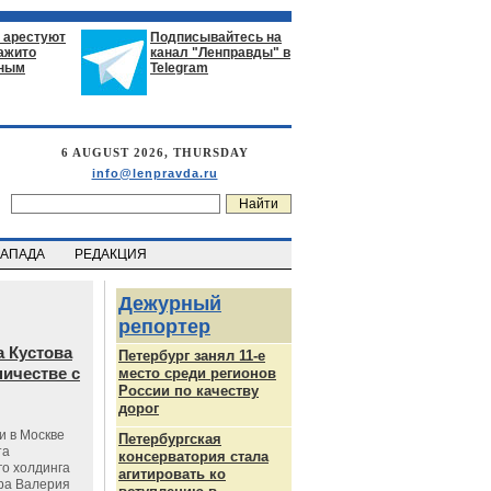
 арестуют
Подписывайтесь на
нажито
канал "Ленправды" в
ьным
Telegram
6 AUGUST 2026, THURSDAY
info@lenpravda.ru
ЗАПАДА
РЕДАКЦИЯ
Дежурный
репортер
 Кустова
Петербург занял 11-е
ичестве с
место среди регионов
России по качеству
дорог
и в Москве
Петербургская
та
консерватория стала
го холдинга
агитировать ко
ра Валерия