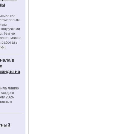
оды
осприятия
ногочасовым
нным
 нагрузками
з. Тем не
зрения можно
выработать
нала в
с
манды на
вила линию
 каждого
олу 2026
словным
тный