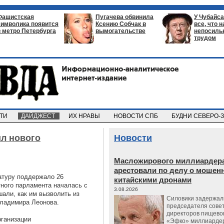
Фашистская
Пугачева обвинила
У Чубайса
символика появится
Ксению Собчак в
все, что 
в метро Петербурга
вымогательстве
непосил
трудом
СТИ
ДАЙДЖЕСТ
ИХ НРАВЫ
НОВОСТИ СПБ
БУДНИ СЕВЕРО-
л нового
Новости
Масложирового миллиардера
арестовали по делу о мошенн
атуру поддержало 26
китайскими дронами
ного парламента началась с
3.08.2026
али, как им вызволить из
Силовики задержал
Владимира Леонова.
председателя сове
директоров пищево
рганизации
«Эфко» миллиарде