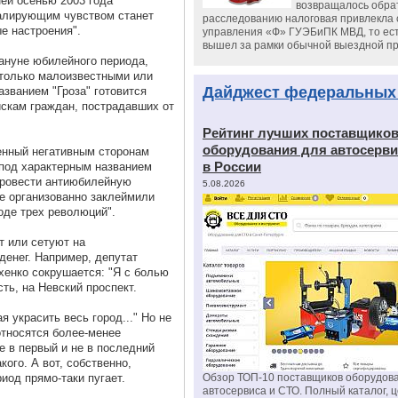
ней осенью 2003 года
возвращалось обрат
валирующим чувством станет
расследованию налоговая привлекла 
ые настроения".
управления «Ф» ГУЭБиПК МВД, то ест
вышел за рамки обычной выездной п
кануне юбилейного периода,
 только малоизвестными или
Дайджест федеральных
азванием "Гроза" готовится
скам граждан, пострадавших от
Рейтинг лучших поставщико
оборудования для автосерви
енный негативным сторонам
в России
 под характерным названием
провести антиюбилейную
5.08.2026
е организованно заклеймили
оде трех революций".
т или сетуют на
енег. Например, депутат
хенко сокрушается: "Я с болью
ть, на Невский проспект.
 украсить весь город..." Но не
относятся более-менее
е в первый и не в последний
кого. А вот, собственно,
иод прямо-таки пугает.
Обзор ТОП-10 поставщиков оборудов
автосервиса и СТО. Полный каталог, 