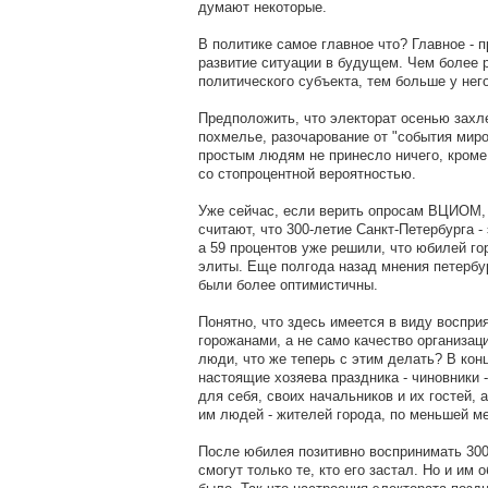
думают некоторые.
В политике самое главное что? Главное - 
развитие ситуации в будущем. Чем более р
политического субъекта, тем больше у нег
Предположить, что электорат осенью захл
похмелье, разочарование от "события миро
простым людям не принесло ничего, кроме
со стопроцентной вероятностью.
Уже сейчас, если верить опросам ВЦИОМ,
считают, что 300-летие Санкт-Петербурга -
а 59 процентов уже решили, что юбилей го
элиты. Еще полгода назад мнения петерб
были более оптимистичны.
Понятно, что здесь имеется в виду воспр
горожанами, а не само качество организац
люди, что же теперь с этим делать? В кон
настоящие хозяева праздника - чиновники 
для себя, своих начальников и их гостей,
им людей - жителей города, по меньшей ме
После юбилея позитивно воспринимать 300
смогут только те, кто его застал. Но и им 