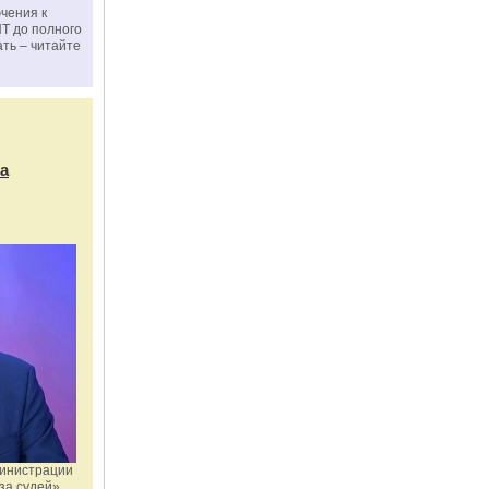
чения к
ПТ до полного
ать – читайте
а
министрации
за судей»