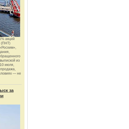
5% акций
 (ПНТ)
«Росхим»,
дания,
 обращенного
 выпиской из
10 июля,
 продажа,
словиях — не
ыск за
ми