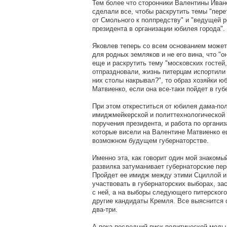
Тем более что сторонники Валентины Иван
сделали все, чтобы раскрутить темы "пер
от Смольного к полпредству" и "ведущей 
президента в организации юбилея города".
Яковлев теперь со всем основанием может 
для родных земляков и не его вина, что "
еще и раскрутить тему "московских гостей
отпраздновали, жизнь питерцам испортили 
них столы накрывал?", то образ хозяйки 
Матвиенко, если она все-таки пойдет в губ
При этом откреститься от юбилея дама-по
имиджмейкерской и политтехнологической 
поручения президента, и работа по органи
которые висели на Валентине Матвиенко ещ
возможном будущем губернаторстве.
Именно эта, как говорит один мой знакомы
развилка затуманивает губернаторские пе
Пройдет ее имидж между этими Сциллой и 
участвовать в губернаторских выборах, зас
с ней, а на выборы следующего питерского
другие кандидаты Кремля. Все выяснится 
два-три.
А пока последний писк политической моды