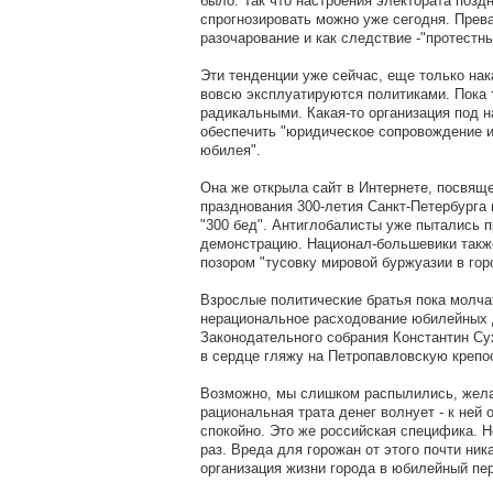
было. Так что настроения электората позд
спрогнозировать можно уже сегодня. Пре
разочарование и как следствие -"протестн
Эти тенденции уже сейчас, еще только на
вовсю эксплуатируются политиками. Пока
радикальными. Какая-то организация под н
обеспечить "юридическое сопровождение и
юбилея".
Она же открыла сайт в Интернете, посвящ
празднования 300-летия Санкт-Петербурга
"300 бед". Антиглобалисты уже пытались 
демонстрацию. Национал-большевики такж
позором "тусовку мировой буржуазии в гор
Взрослые политические братья пока молча
нерациональное расходование юбилейных д
Законодательного собрания Константин Су
в сердце гляжу на Петропавловскую крепос
Возможно, мы слишком распылились, желая
рациональная трата денег волнует - к ней 
спокойно. Это же российская специфика. Н
раз. Вреда для горожан от этого почти ника
организация жизни города в юбилейный пер