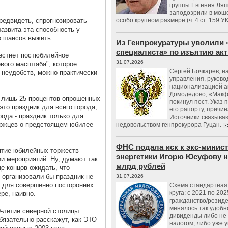
группы Евгения Ляш
заподозрили в мош
предвидеть, спрогнозировать
особо крупном размере (ч. 4 ст. 159 У
азвита эта способность у
о шансов выжить.
Из Генпрокуратуры уволили 
специалиста» по изъятию ак
естнет постюбилейное
31.07.2026
вого масштаба", которое
Сергей Бочкарев, н
 неудобств, можно практически
управления, руков
национализацией а
Домодедово, «Макф
 лишь 25 процентов опрошенных
покинул пост. Указ 
 это праздник для всего города,
его рапорту, причин
рода - праздник только для
Источники связываю
уржцев о предстоящем юбилее
недовольством генпрокурора Гуцан.
ФНС подала иск к экс-минис
иятие юбилейных торжеств
энергетики Игорю Юсуфову на
ии мероприятий. Ну, думают так
млрд рублей
це концов ожидать, что
- организовали бы праздник не
31.07.2026
 а для совершенно посторонних
Схема стандартная 
круга: с 2021 по 202
ре, наивно.
гражданство/резид
менялось так удобно
-летие северной столицы
дивиденды либо не
обязательно расскажут, как ЭТО
налогом, либо уже 