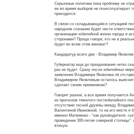
Серьезные политики пока проблему не отра
ее во время выборов не поэксплуатирует т
приходится.
В связи со складывающейся ситуацией пол
народном сознании будет нести ответствен
организацию юбилейной жизни города и ас
сторонами? Проще говоря, кто не в реальн
будет во всем этом виноват?
Кандидатур всего две - Владимир Яковлев
Губернатор еще до празднования четко ска
раз не будет. Сразу после юбилейных мер
заявления Владимира Яковлева об отставке
Владимиром Яковлевым осталось выяснить 
сделает своим преемником?
Говорят разное, а все время получается А
из прогнозов тяжелого постюбилейного по
отсутствии тесной дружбы между Владими
Валентиной Ивановной, то на его месте я 
именно Матвиенко - "как руководителя, с
проведении 300-летия северной столицы".
втихую.