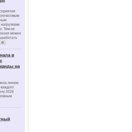
оды
осприятия
ногочасовым
нным
 нагрузками
з. Тем не
зрения можно
выработать
нала в
с
манды на
вила линию
 каждого
олу 2026
словным
тный