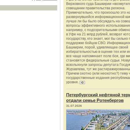
Верховного суда Башкирии «возмутил
совещании правительства региона.
Примечательно, что произошло это н
развернувшейся информационной ка
лучше ли бы было обсуждать на сове
вопросы эффективного использования
например, с подозрительными обмена
в Уфе на 21 млрд рублей, возврат кот
государству, кто знает, мог бы сильно 
поддержке бойцов СВО. Информацио
Башкирии, порой, удивляющее своей
избирательностью в оценке тех или и
все чаще напоминает поле боя, где 
становятся федеральные судьи. Нову
всколыхнули запросы депутата Госду
Журавлева, тут же растиражированн
Причем охотно (или неохотно?) тему 
государственные издания республика
уровня.
Петербургский нефтяной тер
отдали семье Ротенбергов
31.07.2026