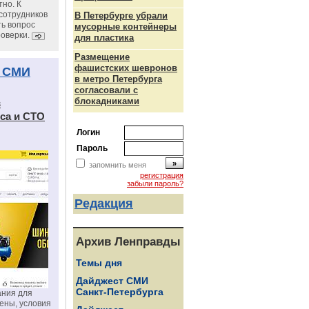
но. К
сотрудников
В Петербурге убрали
ь вопрос
мусорные контейнеры
роверки.
для пластика
Размещение
фашистских шевронов
 СМИ
в метро Петербурга
согласовали с
блокадниками
в
са и СТО
Логин
Пароль
запомнить меня
регистрация
забыли пароль?
Редакция
Архив Ленправды
Темы дня
Дайджест СМИ
Санкт-Петербурга
ания для
цены, условия