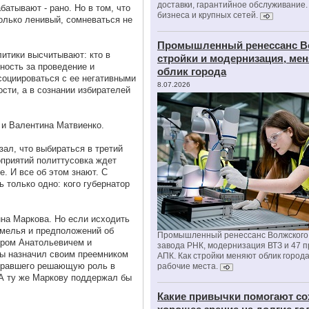
доставки, гарантийное обслуживание.
батывают - рано. Но в том, что
бизнеса и крупных сетей.
олько ленивый, сомневаться не
Промышленный ренессанс В
итики высчитывают: кто в
стройки и модернизация, м
ность за проведение и
облик города
социироваться с ее негативными
8.07.2026
ости, а в сознании избирателей
 и Валентина Матвиенко.
зал, что выбираться в третий
оприятий политтусовка ждет
. И все об этом знают. С
только одно: кого губернатор
нна Маркова. Но если исходить
хмелья и предположений об
Промышленный ренессанс Волжского:
ром Анатольевичем и
завода РНК, модернизация ВТЗ и 47 п
бы назначил своим преемником
АПК. Как стройки меняют облик город
ыгравшего решающую роль в
рабочие места.
 А ту же Маркову поддержал бы
Какие привычки помогают со