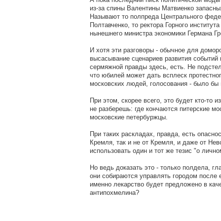
из-за спины Валентины Матвиенко запасны
Называют то полпреда Центрального федер
Полтавченко, то ректора Горного институт
нынешнего министра экономики Германа Г
И хотя эти разговоры - обычное для домо
высасывание сценариев развития событий и
сермяжной правды здесь, есть. Не подстел
что юбилей может дать всплеск протестног
московских людей, голосования - было бы 
При этом, скорее всего, это будет кто-то и
не разберешь: где кончаются питерские мо
московские петербуржцы.
При таких раскладах, правда, есть опаснос
Кремля, так и не от Кремля, и даже от Нев
использовать один и тот же тезис "о лично
Но ведь доказать это - только полдела, гла
они собираются управлять городом после е
именно лекарство будет предложено в кач
антипохмелина?