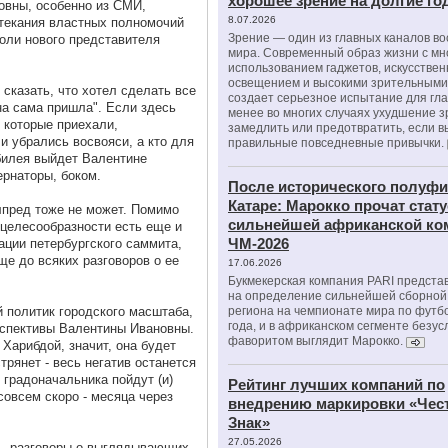
хорошее зрение на долгие г
овны, особенно из СМИ,
8.07.2026
етекания властных полномочий
Зрение — один из главных каналов в
роли нового представителя
мира. Современный образ жизни с м
использованием гаджетов, искусстве
освещением и высокими зрительными
сказать, что хотел сделать все
создает серьезное испытание для гла
она сама пришла". Если здесь
менее во многих случаях ухудшение 
, которые приехали,
замедлить или предотвратить, если 
и убрались восвояси, а кто для
правильные повседневные привычки.
юбилея выйдет Валентине
ернаторы, боком.
После исторического полуфи
Катаре: Марокко прочат стату
лпред тоже не может. Помимо
сильнейшей африканской ко
целесообразности есть еще и
ЧМ-2026
зации петербургского саммита,
е до всяких разговоров о ее
17.06.2026
Букмекерская компания PARI предста
на определение сильнейшей сборной
й политик городского масштаба,
региона на чемпионате мира по футб
года, и в африканском сегменте безу
рспективы Валентины Ивановны.
фаворитом выглядит Марокко.
Харибдой, значит, она будет
трянет - весь негатив останется
 градоначальника пойдут (и)
Рейтинг лучших компаний по
совсем скоро - месяца через
внедрению маркировки «Чес
Знак»
27.05.2026
 - разговоры о выглядывающих