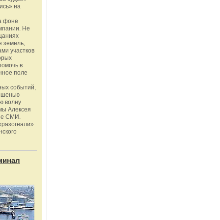
ись» на
а фоне
мпании. Не
щаниях
 земель,
ми участков
орых
помочь в
нное поле
ных событий,
мишенью
ю волну
мы Алексея
ые СМИ.
«разогнали»
нского
минал