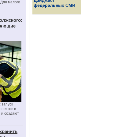
Дайджест
 Для малого
федеральных СМИ
олжского:
еняющие
 запуск
роектов в
а и создают
хранить