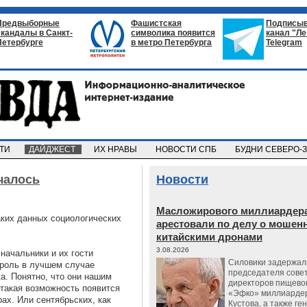
Предвыборные
Фашистская
Подписыв
скандалы в Санкт-
символика появится
канал "Л
Петербурге
в метро Петербурга
Telegram
СТИ
ДАЙДЖЕСТ
ИХ НРАВЫ
НОВОСТИ СПБ
БУДНИ СЕВЕРО-
чалось
Новости
Масложирового миллиардера
аких данных социологических
арестовали по делу о мошенн
китайскими дронами
3.08.2026
начальники и их гости
Силовики задержал
 роль в лучшем случае
председателя сове
а. Понятно, что они нашим
директоров пищево
 такая возможность появится
«Эфко» миллиарде
ах. Или сентябрьских, как
Кустова, а также ге