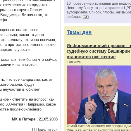
10 проверенных компаний для подклю
х кремлевских кандидатах.
Честному Знаку: от регистрации в ЦР
ального округа Георгия
аутсорсинга. Список, плюсы, как выбр
а Владимира Литвиненко, то
в обзоре.
рефа.
рощенных политологов
Темы дня
з пальца, какая-то доля
ить соломку, отлично понимая,
о, и протестного именно против
Информационный прессинг н
верхом глупости.
судебную систему Башкирии
становится все жестче
з местных, тем более что сейчас
3.08.2026
сквичи и начинаются
ть, что все кандидаты, как от
ского района, будут
м неучастии в юбилее".
вное - ответить на вопрос: как
го 300-летия? Например, какое
естве послеюбилейного
МК в Питере , 21.05.2003
Темой «использования автопарка ад
|
|
Поделиться
Уфы в качестве транспорта для разво