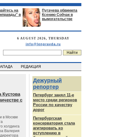
айтесь на
Пугачева обвинила
енправды" в
Ксению Собчак в
вымогательстве
6 AUGUST 2026, THURSDAY
info@lenpravda.ru
ЗАПАДА
РЕДАКЦИЯ
Дежурный
репортер
 Кустова
Петербург занял 11-е
ичестве с
место среди регионов
России по качеству
дорог
и в Москве
Петербургская
та
консерватория стала
го холдинга
агитировать ко
ра Валерия
вступлению в
ндиректора