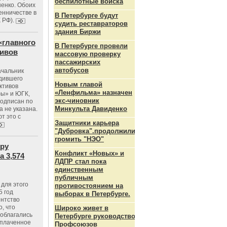
беспилотные войска
енко. Обоих
енничестве в
В Петербурге будут
К РФ).
судить реставраторов
здания Биржи
«главного
В Петербурге провели
тивов
массовую проверку
пассажирских
автобусов
ачальник
одившего
Новым главой
ктивов
«Ленфильма» назначен
ы» и ЮГК,
экс-чиновник
подписан по
Минкульта Давиденко
а не указана.
т это с
Защитники карьера
"Дубровка".продолжили
громить "НЭО"
тру
Конфликт «Новых» и
 3,574
ЛДПР стал пока
единственным
публичным
для этого
противостоянием на
5 год
выборах в Петербурге.
ентство
, что
Широко живет в
 облагались
Петербурге руководство
уплаченное
Профсоюзов