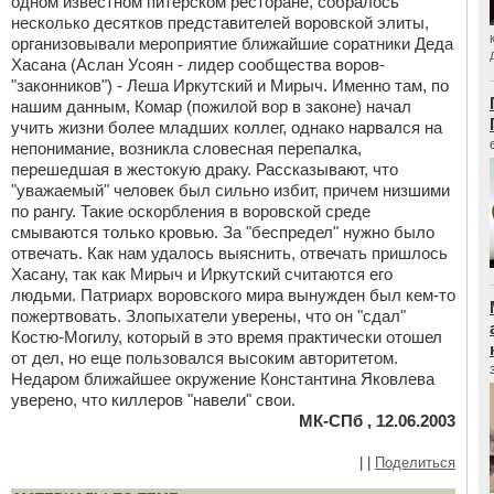
одном известном питерском ресторане, собралось
несколько десятков представителей воровской элиты,
организовывали мероприятие ближайшие соратники Деда
Хасана (Аслан Усоян - лидер сообщества воров-
"законников") - Леша Иркутский и Мирыч. Именно там, по
нашим данным, Комар (пожилой вор в законе) начал
учить жизни более младших коллег, однако нарвался на
непонимание, возникла словесная перепалка,
перешедшая в жестокую драку. Рассказывают, что
"уважаемый" человек был сильно избит, причем низшими
по рангу. Такие оскорбления в воровской среде
смываются только кровью. За "беспредел" нужно было
отвечать. Как нам удалось выяснить, отвечать пришлось
Хасану, так как Мирыч и Иркутский считаются его
людьми. Патриарх воровского мира вынужден был кем-то
пожертвовать. Злопыхатели уверены, что он "сдал"
Костю-Могилу, который в это время практически отошел
от дел, но еще пользовался высоким авторитетом.
Недаром ближайшее окружение Константина Яковлева
уверено, что киллеров "навели" свои.
МК-СПб , 12.06.2003
|
|
Поделиться