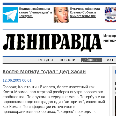
Подписывайтесь на
Пугачева обвинила
канал "Ленправды" в
Ксению Собчак в
Telegram
вымогательстве
ТЕМЫ ДНЯ
НОВОСТИ
ДАЙДЖЕСТ
ИХ Н
Костю Могилу "сдал" Дед Хасан
12.06.2003 00:01
Говорят, Константин Яковлев, более известный как
Костя-Могила, пал жертвой разборок внутри воровского
сообщества. По слухам, в середине мая в Петербурге на
воровском сходе пострадал один "авторитет", известный
как Комар. По информации источников в
правоохранительных органах, "сходняк" проходил в