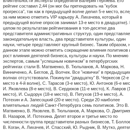
влиятельности эксперты определили Валерия Гергиева. Его
рейтинг составил 2,44 (он мог бы претендовать на "кубок
прогресса", так как в предыдущей волне делил 5-е место, всл
за ним можно отметить VIP карьеру А. Лихачева, который в
предыдущей волне опросов занимал 13-е место в двадцатке).
целом по результатам рейтингования в топ-десятке два
представителя административных структур, один представляе
законодательную власть, два представителя культуры, один
науки, четыре представляют крупный бизнес. Таким образом, 
данном этапе можно отметить сокращение влияния политиков 
рост влияния деятелей бизнеса, культуры и науки. По мнению
экспертов, самым "успешным новичком" в петербургских
рейтингах стали В. Матвиенко, В. Тюльпанов, А. Маркова, Н.
Винниченко, А. Беглов, Д. Волчек. Все "новички" в предыдущи
волнах отсутствовали. Покинули "двадцатку" В. Черкесов (2-е
место в 4-й волне), С. Тарасов (3-е место), Ю. Антонов (6-е мес
И. Яковлева (8-е место), В. Сердюков (11-е место), К. Лавров (
место), И. Сыдорук (18-е место), В. Петухов (19-е место), А.
Потехин и А. Запесоцкий (20-е место). Среди 20 наиболее
влиятельных людей Санкт-Петербурга семь политиков. Это В.
Матвиенко, В. Яковлев, В. Тюльпанов, А. Маркова, О. Дмитрие
В. Назаров, И. Потехина. Делят второе и третье место по
численности группа представители разных бизнесов, Т. Болло
В. Коган, А. Лихачев, И. Спасский, Ю. Рыдник, В. Мутко, деяте