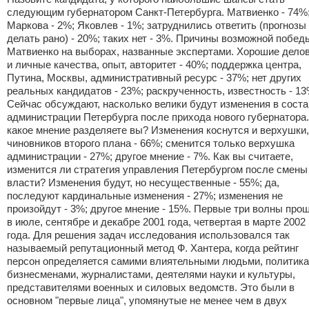
следующим губернатором Санкт-Петербурга. Матвиенко - 74%
Маркова - 2%; Яковлев - 1%; затруднились ответить (прогнозы
делать рано) - 20%; таких нет - 3%. Причины возможной побед
Матвиенко на выборах, названные экспертами. Хорошие дело
и личные качества, опыт, авторитет - 40%; поддержка центра,
Путина, Москвы, административный ресурс - 37%; нет других
реальных кандидатов - 23%; раскрученность, известность - 13
Сейчас обсуждают, насколько велики будут изменения в соста
администрации Петербурга после прихода нового губернатора.
какое мнение разделяете вы? Изменения коснутся и верхушки,
чиновников второго плана - 66%; сменится только верхушка
администрации - 27%; другое мнение - 7%. Как вы считаете,
изменится ли стратегия управления Петербургом после смены
власти? Изменения будут, но несущественные - 55%; да,
последуют кардинальные изменения - 27%; изменения не
произойдут - 3%; другое мнение - 15%. Первые три волны про
в июле, сентябре и декабре 2001 года, четвертая в марте 2002
года. Для решения задач исследования использовался так
называемый репутационный метод Ф. Хантера, когда рейтинг
персон определяется самими влиятельными людьми, политика
бизнесменами, журналистами, деятелями науки и культуры,
представителями военных и силовых ведомств. Это были в
основном "первые лица", упомянутые не менее чем в двух