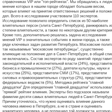
справочниках VIP или "топ-рейтингах". Мы обращались к людя
мнение которых в нашем городе обладает большим весом,
которые влияют на принятие ответственных решений и положе
дел. Всего в исследовании участвовали 110 экспертов.
Исследование позволило определить список из 50 наиболее
влиятельных персон (элита Санкт-Петербурга), ранжировать и
степени влиятельности, а также по некоторым другим критери
Кроме того, дополнительно решалась задача исследования
мнений VIP о значительных событиях в жизни города, а также
ряде ключевых задач развития Петербурга. Московские полит
так называемые "московские петербуржцы", существенно
влияющие на положение дел в Санкт-Петербурге, в общий спи
не включались. Состав экспертов по роду занятий: представи
законодательной и исполнительной власти (24%), представите
бизнеса и промышленности (27%), деятели культуры, науки и
искусства (25%), представители СМИ (17%), представители
силовых и правоохранительных структур (2%), представители
федеральных ведомств (5%). Методика рейтинга "главной
двадцатки" Для определения "главной двадцатки" использова
"прямой" рейтинг влияния. Эксперты без подсказок называли
фамилии десяти самых влиятельных людей в Санкт-Петербург
Причем уточнялось, что нужно оценивать влияние данного
человека именно в Петербурге, а не в стране и оценивать
конкретного человека, а не потенциал той должности, которую 