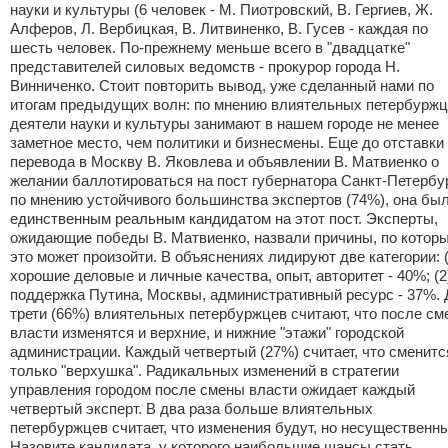
науки и культуры (6 человек - М. Пиотровский, В. Гергиев, Ж.
Алферов, Л. Вербицкая, В. Литвиненко, В. Гусев - каждая по
шесть человек. По-прежнему меньше всего в "двадцатке"
представителей силовых ведомств - прокурор города Н.
Винниченко. Стоит повторить вывод, уже сделанный нами по
итогам предыдущих волн: по мнению влиятельных петербуржц
деятели науки и культуры занимают в нашем городе не менее
заметное место, чем политики и бизнесмены. Еще до отставки
перевода в Москву В. Яковлева и объявлении В. Матвиенко о
желании баллотироваться на пост губернатора Санкт-Петербур
по мнению устойчивого большинства экспертов (74%), она бы
единственным реальным кандидатом на этот пост. Эксперты,
ожидающие победы В. Матвиенко, назвали причины, по котор
это может произойти. В объяснениях лидируют две категории: (
хорошие деловые и личные качества, опыт, авторитет - 40%; (2
поддержка Путина, Москвы, административный ресурс - 37%. 
трети (66%) влиятельных петербуржцев считают, что после с
власти изменятся и верхние, и нижние "этажи" городской
администрации. Каждый четвертый (27%) считает, что сменитс
только "верхушка". Радикальных изменений в стратегии
управления городом после смены власти ожидает каждый
четвертый эксперт. В два раза больше влиятельных
петербуржцев считает, что изменения будут, но несущественн
Назовите кандидата, у которого наибольшие шансы стать