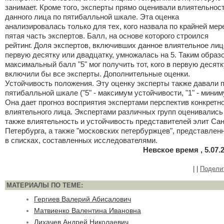
занимает. Кроме того, эксперты прямо оценивали влиятельнос
данного лица по пятибалльной шкале. Эта оценка
анализировалась только для тех, кого назвала по крайней мер
пятая часть экспертов. Балл, на основе которого строился
рейтинг. Доля экспертов, включивших данное влиятельное лиц
первую десятку или двадцатку, умножалась на 5. Таким образ
максимальный балл "5" мог получить тот, кого в первую десятк
включили бы все эксперты. Дополнительные оценки.
Устойчивость положения. Эту оценку эксперты также давали 
пятибалльной шкале ("5" - максимум устойчивости, "1" - миним
Она дает прогноз восприятия экспертами перспектив конкретн
влиятельного лица. Экспертами различных групп оценивались
также влиятельность и устойчивость представителей элит Сан
Петербурга, а также "московских петербуржцев", представлен
в списках, составленных исследователями.
Невское время , 5.07.
|
|
Подели
МАТЕРИАЛЫ ПО ТЕМЕ:
Гергиев Валерий Абисалович
Матвиенко Валентина Ивановна
Лихачев Андрей Николаевич