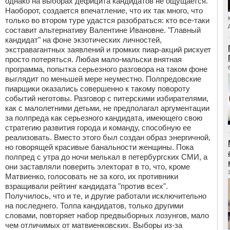
однако на выборах дефицита кандидатов не ощущается.
Наоборот, создается впечатление, что их так много, что
только во втором туре удастся разобраться: кто все-таки
составит альтернативу Валентине Ивановне. "Главный
кандидат" на фоне экзотических личностей,
экстравагантных заявлений и громких пиар-акций рискует
просто потеряться. Любая мало-мальски внятная
программа, попытка серьезного разговора на таком фоне
выглядит по меньшей мере неуместно. Полпредовские
пиарщики оказались совершенно к такому повороту
событий неготовы. Разговор с питерскими избирателями,
как с малолетними детьми, не предполагал аргументации
за полпреда как серьезного кандидата, имеющего свою
стратегию развития города и команду, способную ее
реализовать. Вместо этого был создан образ энергичной,
но говорящей красивые банальности женщины. Пока
полпред с утра до ночи мелькал в петербургских СМИ, а
они заставляли поверить электорат в то, что, кроме
Матвиенко, голосовать не за кого, их противники
взращивали рейтинг кандидата "против всех".
Получилось, что и те, и другие работали исключительно
на последнего. Толпа кандидатов, только другими
словами, повторяет набор предвыборных лозунгов, мало
чем отличимых от матвиенковских. Выборы из-за