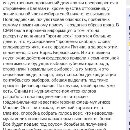
искусственных ограничений демократии превращаются в
откровенный балаган и, кроме чувства отторжения, у
значительной части избирателей ничего не вызывают.
Полпредовские, почувствовав опасность, прибегли к
самому примитивному приему - созданию образа врага. В
СМИ была вброшена информация о том, что на
раскрутку кандидата "против всех" тратятся большие
деньги, что муссирование "проблемы свободы слова"
оплачивается чуть ли не врагами Путина, а за всем этим,
ясное дело, стоит Борис Березовский. И хотя именно
неуклюжие действия федералов привели к сомнительной
легитимности будущих выборов губернатора города,
сторонники "нормальных выборов", а их много, и это
серьезные люди, говорят, ищут способы дискредитации
сентябрьских выборов, обещая выделить под такие
проекты финансирование. По слухам, такой проект уже
есть. Одним из журналистов-политтехнологов
разработан план выдвижения в питерские
градоначальники известной героини флэш-мультиков
Масяни. Она - питерская, типичный харизматик, а
главное, способна собрать голоса всех, кто недоволен
мультипликационным характером нынешних выборов.
Все будет подано под соусом борьбы за получение
Масяней российского гражданства и петербургской