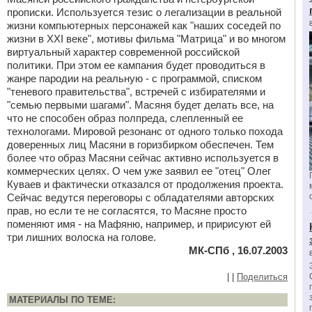
прописки. Используется тезис о легализации в реальной
жизни компьютерных персонажей как "наших соседей по
жизни в XXI веке", мотивы фильма "Матрица" и во многом
виртуальный характер современной российской
политики. При этом ее кампания будет проводиться в
жанре пародии на реальную - с программой, списком
"теневого правительства", встречей с избирателями и
"семью первыми шагами". Масяня будет делать все, на
что не способен образ полпреда, слепленный ее
технологами. Мировой резонанс от одного только похода
доверенных лиц Масяни в горизбирком обеспечен. Тем
более что образ Масяни сейчас активно используется в
коммерческих целях. О чем уже заявил ее "отец" Олег
Куваев и фактически отказался от продолжения проекта.
Сейчас ведутся переговоры с обладателями авторских
прав, но если те не согласятся, то Масяне просто
поменяют имя - на Мафяню, например, и пририсуют ей
три лишних волоска на голове.
МК-СПб , 16.07.2003
|
|
Поделиться
МАТЕРИАЛЫ ПО ТЕМЕ: