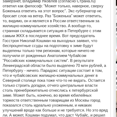
замерзнет, Владимир Яковлев (согласно Страна.ru)
ответил как философ: "Может только, наверное, сверху
Боженька ответить на этот вопрос". Экс-губернатор не
бросает слов на ветер. Раз "Боженька" может ответить,
то, видимо, он и является в России ответственным за
жилищно-коммунальное хозяйство. А вообще-то,
странная складывается ситуация в Петербурге с этим
самым ЖКХ в последнее время. Вот председатель
Госстроя Николай Кошман на выходных заявил, что
беспроцентные ссуды на подготовку к зиме будут
выделены только тем регионам, которые ничего не
получили от рожденных Анатолием Чубайсом
"Российских коммунальных систем". В результате
Ленинградской области было выделено 70 млн рублей, а
Петербургу - ничего. Парадокс ситуации состоит в том,
что и чубайсовских жилищно-коммунальных денег в
Северной столице пока тоже что-то не видать. Остается
только строить догадки, отчего центральные власти
столь пренебрежительно отнеслись к петербургской
зиме. Может быть, конечно, во время юбилейных
торжеств ответственным товарищам из Москвы город
показался столь идеально ухоженным, и никаких
улучшений вроде как больше и не требуется. Но это вряд
ли. А может, Кошман подумал, что даст Чубайс, и решил