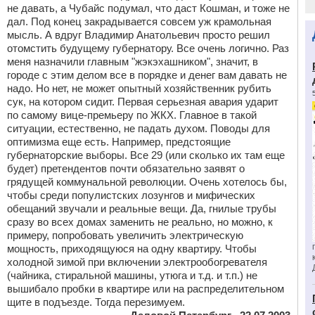
не давать, а Чубайс подумал, что даст Кошман, и тоже не
дал. Под конец закрадывается совсем уж крамольная
мысль. А вдруг Владимир Анатольевич просто решил
отомстить будущему губернатору. Все очень логично. Раз
меня назначили главным "жэкэхашником", значит, в
городе с этим делом все в порядке и денег вам давать не
надо. Но нет, не может опытный хозяйственник рубить
сук, на котором сидит. Первая серьезная авария ударит
по самому вице-премьеру по ЖКХ. Главное в такой
ситуации, естественно, не падать духом. Поводы для
оптимизма еще есть. Например, предстоящие
губернаторские выборы. Все 29 (или сколько их там еще
будет) претендентов почти обязательно заявят о
грядущей коммунальной революции. Очень хотелось бы,
чтобы среди популистских лозунгов и мифических
обещаний звучали и реальные вещи. Да, гнилые трубы
сразу во всех домах заменить не реально, но можно, к
примеру, попробовать увеличить электрическую
мощность, приходящуюся на одну квартиру. Чтобы
холодной зимой при включении электрообогревателя
(чайника, стиральной машины, утюга и т.д. и т.п.) не
вышибало пробки в квартире или на распределительном
щите в подъезде. Тогда перезимуем.