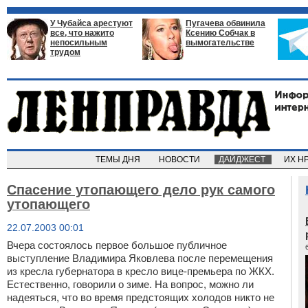
У Чубайса арестуют
Пугачева обвинила
все, что нажито
Ксению Собчак в
непосильным
вымогательстве
трудом
ТЕМЫ ДНЯ
НОВОСТИ
ДАЙДЖЕСТ
ИХ Н
Спасение утопающего дело рук самого
утопающего
22.07.2003 00:01
Вчера состоялось первое большое публичное
выступление Владимира Яковлева после перемещения
из кресла губернатора в кресло вице-премьера по ЖКХ.
Естественно, говорили о зиме. На вопрос, можно ли
надеяться, что во время предстоящих холодов никто не