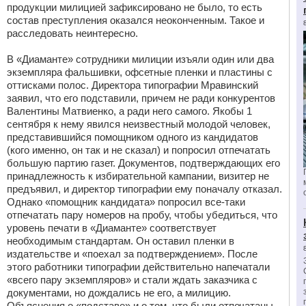
продукции милицией зафиксировано не было, то есть
состав преступления оказался неоконченным. Такое и
расследовать неинтересно.
В «Диаманте» сотрудники милиции изъяли один или два
экземпляра фальшивки, офсетные пленки и пластины с
оттисками полос. Директора типографии Мравинский
заявил, что его подставили, причем не ради конкурентов
Валентины Матвиенко, а ради него самого. Якобы 1
сентября к нему явился неизвестный молодой человек,
представившийся помощником одного из кандидатов
(кого именно, он так и не сказал) и попросил отпечатать
большую партию газет. Документов, подтверждающих его
принадлежность к избирательной кампании, визитер не
предъявил, и директор типографии ему поначалу отказал.
Однако «помощник кандидата» попросил все-таки
отпечатать пару номеров на пробу, чтобы убедиться, что
уровень печати в «Диаманте» соответствует
необходимым стандартам. Он оставил пленки в
издательстве и «поехал за подтверждением». После
этого работники типографии действительно напечатали
«всего пару экземпляров» и стали ждать заказчика с
документами, но дождались не его, а милицию.
Объяснения о «подставе» и о том, что были отпечатаны