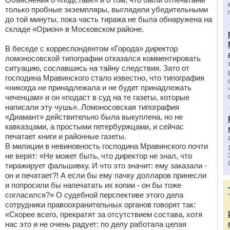
только пробные экземпляры, выглядели убедительными
до той минуты, пока часть тиража не была обнаружена на
складе «Орион» в Московском районе.
В беседе с корреспондентом «Города» директор
ломоносовской типографии отказался комментировать
ситуацию, сославшись на тайну следствия. Зато от
господина Мравинского стало известно, что типография
«никогда не принадлежала и не будет принадлежать
чеченцам» и он «подаст в суд на те газеты, которые
написали эту чушь». Ломоносовская типография
«Диамант» действительно была выкуплена, но не
кавказцами, а простыми петербуржцами, и сейчас
печатает книги и районные газеты.
В милиции в невиновность господина Мравинского почти
не верят: «Не может быть, что директор не знал, что
тиражирует фальшивку. И что это значит: ему заказали -
он и печатает?! А если бы ему пачку долларов принесли
и попросили бы напечатать их копии - он бы тоже
согласился?» О судебной перспективе этого дела
сотрудники правоохранительных органов говорят так:
«Скорее всего, прекратят за отсутствием состава, хотя
нас это и не очень радует: по делу работала целая