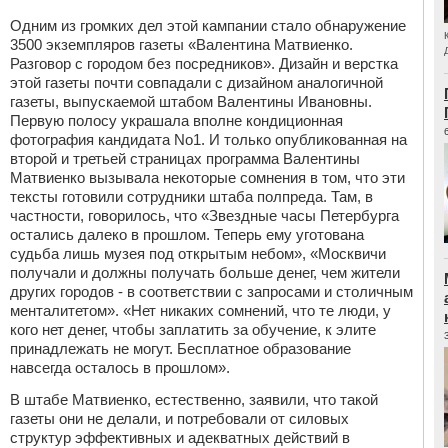
Одним из громких дел этой кампании стало обнаружение
3500 экземпляров газеты «Валентина Матвиенко.
Разговор с городом без посредников». Дизайн и верстка
этой газеты почти совпадали с дизайном аналогичной
газеты, выпускаемой штабом Валентины Ивановны.
Первую полосу украшала вполне кондиционная
фотография кандидата No1. И только опубликованная на
второй и третьей страницах программа Валентины
Матвиенко вызывала некоторые сомнения в том, что эти
тексты готовили сотрудники штаба полпреда. Там, в
частности, говорилось, что «Звездные часы Петербурга
остались далеко в прошлом. Теперь ему уготована
судьба лишь музея под открытым небом», «Москвичи
получали и должны получать больше денег, чем жители
других городов - в соответствии с запросами и столичным
менталитетом». «Нет никаких сомнений, что те люди, у
кого нет денег, чтобы заплатить за обучение, к элите
принадлежать не могут. Бесплатное образование
навсегда осталось в прошлом».
В штабе Матвиенко, естественно, заявили, что такой
газеты они не делали, и потребовали от силовых
структур эффективных и адекватных действий в