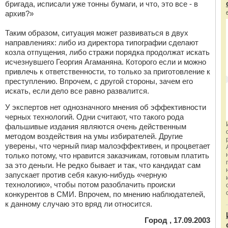
бригада, исписали уже тонны бумаги, и что, это все - в
архив?»
Таким образом, ситуация может развиваться в двух
направлениях: либо из директора типографии сделают
козла отпущения, либо стражи порядка продолжат искать
исчезнувшего Георгия Агаманяна. Которого если и можно
привлечь к ответственности, то только за приготовление к
преступлению. Впрочем, с другой стороны, зачем его
искать, если дело все равно развалится.
У экспертов нет однозначного мнения об эффективности
черных технологий. Одни считают, что такого рода
фальшивые издания являются очень действенным
методом воздействия на умы избирателей. Другие
уверены, что черный пиар малоэффективен, и процветает
только потому, что нравится заказчикам, готовым платить
за это деньги. Не редко бывает и так, что кандидат сам
запускает против себя какую-нибудь «черную
технологию», чтобы потом разоблачить происки
конкурентов в СМИ. Впрочем, по мнению наблюдателей,
к данному случаю это вряд ли относится.
Город , 17.09.2003