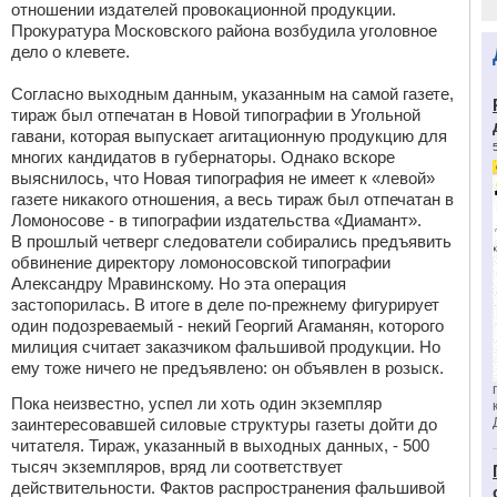
отношении издателей провокационной продукции.
Прокуратура Московского района возбудила уголовное
дело о клевете.
Согласно выходным данным, указанным на самой газете,
тираж был отпечатан в Новой типографии в Угольной
гавани, которая выпускает агитационную продукцию для
многих кандидатов в губернаторы. Однако вскоре
выяснилось, что Новая типография не имеет к «левой»
газете никакого отношения, а весь тираж был отпечатан в
Ломоносове - в типографии издательства «Диамант».
В прошлый четверг следователи собирались предъявить
обвинение директору ломоносовской типографии
Александру Мравинскому. Но эта операция
застопорилась. В итоге в деле по-прежнему фигурирует
один подозреваемый - некий Георгий Агаманян, которого
милиция считает заказчиком фальшивой продукции. Но
ему тоже ничего не предъявлено: он объявлен в розыск.
Пока неизвестно, успел ли хоть один экземпляр
заинтересовавшей силовые структуры газеты дойти до
читателя. Тираж, указанный в выходных данных, - 500
тысяч экземпляров, вряд ли соответствует
действительности. Фактов распространения фальшивой