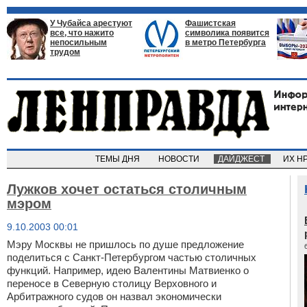
У Чубайса арестуют
Фашистская
все, что нажито
символика появится
непосильным
в метро Петербурга
трудом
ТЕМЫ ДНЯ
НОВОСТИ
ДАЙДЖЕСТ
ИХ Н
Лужков хочет остаться столичным
мэром
9.10.2003 00:01
Мэру Москвы не пришлось по душе предложение
поделиться с Санкт-Петербургом частью столичных
функций.
Например, идею Валентины Матвиенко о
переносе в Северную столицу Верховного и
Арбитражного судов он назвал экономически