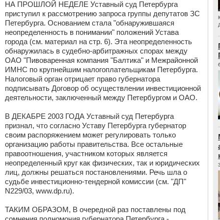
НА ПРОШЛОЙ НЕДЕЛЕ Уставный суд Петербурга
приступил к рассмотрению запроса группы депутатов ЗС
Петербурга. Основанием стала "обнаружившаяся
неопределенность в понимании" положений Устава
города (см. материал на стр. 6). Эта неопределенность
обнаружилась в судебно-арбитражных спорах между
ОАО "Пивоваренная компания "Балтика" и Межрайонной
ИМНС по крупнейшим налогоплательщикам Петербурга.
Налоговый орган отрицает право губернатора
подписывать Договор об осуществлении инвестиционной
деятельности, заключенный между Петербургом и ОАО.
В ДЕКАБРЕ 2003 ГОДА Уставный суд Петербурга
признал, что согласно Уставу Петербурга губернатор
своим распоряжением может регулировать только
организацию работы правительства. Все остальные
правоотношения, участником которых является
неопределенный круг как физических, так и юридических
лиц, должны решаться постановлениями. Речь шла о
судьбе инвестиционно-тендерной комиссии (см. "ДП"
N229/03, www.dp.ru).
ТАКИМ ОБРАЗОМ, В очередной раз поставлены под
сомнения полномочия губернатора Петербурга -