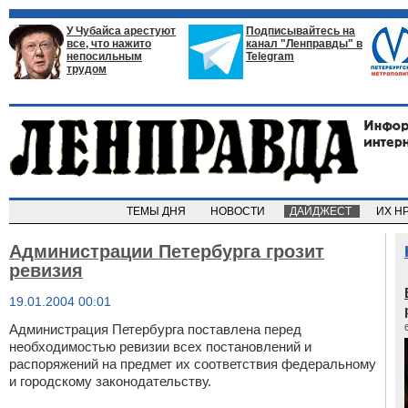
У Чубайса арестуют
Подписывайтесь на
все, что нажито
канал "Ленправды" в
непосильным
Telegram
трудом
ТЕМЫ ДНЯ
НОВОСТИ
ДАЙДЖЕСТ
ИХ Н
Администрации Петербурга грозит
ревизия
19.01.2004 00:01
Администрация Петербурга поставлена перед
необходимостью ревизии всех постановлений и
распоряжений на предмет их соответствия федеральному
и городскому законодательству.