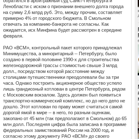
обратился в арбитражный суд Санкт-Петербурга и
Ленобласти с иском о признании внешнего долга города
на сумму 2,6 млрд руб. Это, между прочим, составляет
примерно 4% от городского бюджета. В Смольном
отвечать за компанию-банкрота не согласны. Как
ожидается, иск Минфина будет рассмотрен в середине
февраля.
РАО «ВСМ», контрольный пакет которого принадлежал
Минимущества, а миноритарный -- Петербургу, было
создано в первой половине 1990-х для строительства
железнодорожной трассы стоимостью свыше 3 млрд
долл., посредством которой расстояние между
столицами путешественники преодолевали бы за три
часа. Однако построить акционерное общество успело
лишь грандиозный котлован в центре Петербурга, рядом
с Московским вокзалом. Здесь должен был появиться
транспортно-коммерческий комплекс, но до него дело не
дошло. Этот котлован по праву может считаться самой
дорогой ямой в мире -- в него, по разным оценкам,
закопано от 45 млн (так предполагают в Смольном) до 65
млн долл. Последняя цифра была записана в программе
федеральных заимствований России на 2000 год, и
согласно этому документу РАО «ВСМ» до своего