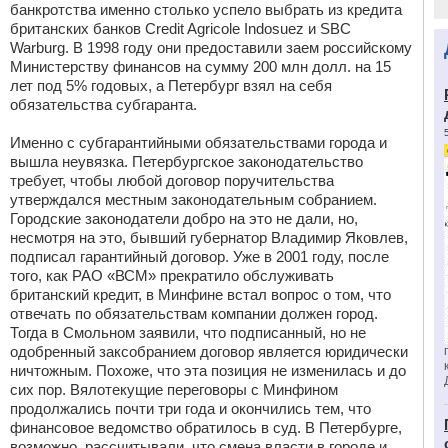
банкротства именно столько успело выбрать из кредита
британских банков Credit Agricole Indosuez и SBC
Warburg. В 1998 году они предоставили заем российскому
Министерству финансов на сумму 200 млн долл. на 15
лет под 5% годовых, а Петербург взял на себя
обязательства субгаранта.
Именно с субгарантийными обязательствами города и
вышла неувязка. Петербургское законодательство
требует, чтобы любой договор поручительства
утверждался местным законодательным собранием.
Городские законодатели добро на это не дали, но,
несмотря на это, бывший губернатор Владимир Яковлев,
подписал гарантийный договор. Уже в 2001 году, после
того, как РАО «ВСМ» прекратило обслуживать
британский кредит, в Минфине встал вопрос о том, что
отвечать по обязательствам компании должен город.
Тогда в Смольном заявили, что подписанный, но не
одобренный заксобранием договор является юридически
ничтожным. Похоже, что эта позиция не изменилась и до
сих пор. Вялотекущие переговоры с Минфином
продолжались почти три года и окончились тем, что
финансовое ведомство обратилось в суд. В Петербурге,
возможно, рассчитывали, что смена власти в городе и