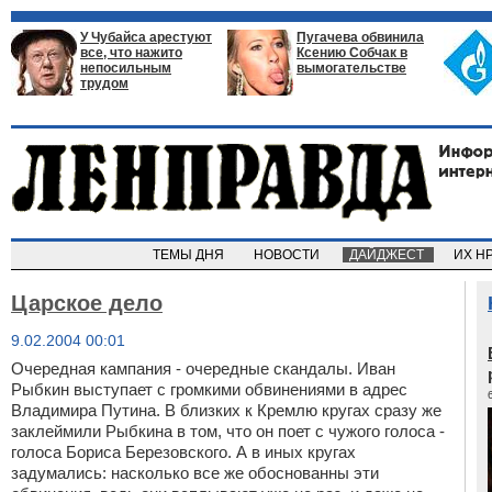
У Чубайса арестуют
Пугачева обвинила
все, что нажито
Ксению Собчак в
непосильным
вымогательстве
трудом
ТЕМЫ ДНЯ
НОВОСТИ
ДАЙДЖЕСТ
ИХ Н
Царское дело
9.02.2004 00:01
Очередная кампания - очередные скандалы. Иван
Рыбкин выступает с громкими обвинениями в адрес
Владимира Путина. В близких к Кремлю кругах сразу же
заклеймили Рыбкина в том, что он поет с чужого голоса -
голоса Бориса Березовского. А в иных кругах
задумались: насколько все же обоснованны эти