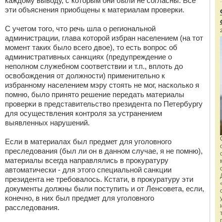
каждому выводу, с которым они были не согласны. Все
эти объяснения приобщены к материалам проверки.
С учетом того, что речь шла о региональной
администрации, глава которой избран населением (на тот
момент таких было всего двое), то есть вопрос об
административных санкциях (предупреждение о
неполном служебном соответствии и т.п., вплоть до
освобождения от должности) применительно к
избранному населением мэру стоять не мог, насколько я
помню, было принято решение передать материалы
проверки в представительство президента по Петербургу
для осуществления контроля за устранением
выявленных нарушений.
Если в материалах был предмет для уголовного
преследования (был ли он в данном случае, я не помню),
материалы всегда направлялись в прокуратуру
автоматически - для этого специальной санкции
президента не требовалось. Кстати, в прокуратуру эти
документы должны были поступить и от Ленсовета, если,
конечно, в них был предмет для уголовного
расследования.