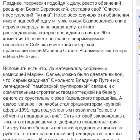
Позднее, творчески подойдя к делу, реестр обвинений
расширил Борис Березовский, составив свой "Список
преступлений Путина". Но во всех случаях эти обвинения
имели под собой одну и ту же почву. Базировались они в
первую очередь на выводах депутатского
расследования, которое проводила в начале 90-х
комиссия Ленсовета во главе с непримиримым
оппонентом Собчака известной питерской
правозащитницей Мариной Салье. Вспоминает их теперь
и Иван Рыбкин.
Вспомнить есть что. Из материалов, собранных
комиссией Марины Салье, можно было сделать вывод,
что "серый кардинал" Смольного Владимир Путин и с
легендарной "тамбовской группировкой" связан, и с
сомнительным строительством коттеджей на берегу
одного из хрустальных озер Карельского перешейка. А
самое главное - он якобы стал организатором крупной
аферы 1991 года под условным названием "сырье в
обмен на продовольствие". Суть которой заключалась в
том, что страдающему от дефицита продовольствия
Питеру были обещаны поставки продовольствия из-за
рубежа - в ответ на поставки нефтепродуктов, цветных
металлов, леса. В итоге сырье благополучно ушло за