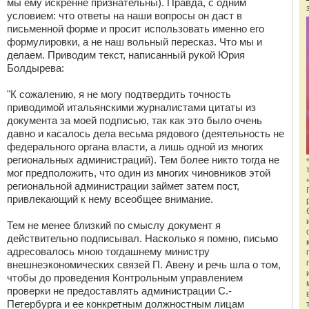
мы ему искренне признательны). Правда, с одним
условием: что ответы на наши вопросы он даст в
письменной форме и просит использовать именно его
формулировки, а не наш вольный пересказ. Что мы и
делаем. Приводим текст, написанный рукой Юрия
Болдырева:
"К сожалению, я не могу подтвердить точность
приводимой итальянскими журналистами цитаты из
документа за моей подписью, так как это было очень
давно и касалось дела весьма рядового (деятельность не
федерального органа власти, а лишь одной из многих
региональных администраций). Тем более никто тогда не
мог предположить, что один из многих чиновников этой
региональной администрации займет затем пост,
привлекающий к нему всеобщее внимание.
Тем не менее близкий по смыслу документ я
действительно подписывал. Насколько я помню, письмо
адресовалось мною тогдашнему министру
внешнеэкономических связей П. Авену и речь шла о том,
чтобы до проведения Контрольным управлением
проверки не предоставлять администрации С.-
Петербурга и ее конкретным должностным лицам