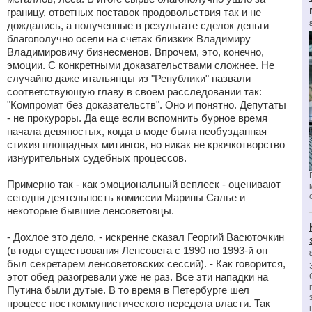
границу, ответных поставок продовольствия так и не
дождались, а полученные в результате сделок деньги
благополучно осели на счетах близких Владимиру
Владимировичу бизнесменов. Впрочем, это, конечно,
эмоции. С конкретными доказательствами сложнее. Не
случайно даже итальянцы из "Републики" назвали
соответствующую главу в своем расследовании так:
"Компромат без доказательств". Оно и понятно. Депутаты
- не прокуроры. Да еще если вспомнить бурное время
начала девяностых, когда в моде была необузданная
стихия площадных митингов, но никак не крючкотворство
изнурительных судебных процессов.
Примерно так - как эмоциональный всплеск - оценивают
сегодня деятельность комиссии Марины Салье и
некоторые бывшие ленсоветовцы.
- Дохлое это дело, - искренне сказал Георгий Васюточкин
(в годы существования Ленсовета с 1990 по 1993-й он
был секретарем ленсоветовских сессий). - Как говорится,
этот обед разогревали уже не раз. Все эти нападки на
Путина были дутые. В то время в Петербурге шел
процесс посткоммунистического передела власти. Так