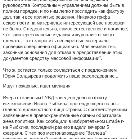
руководства Контрольным управлением должны быть в
полном порядке, и по ним легко проследить как фактуру
дел, так и все принятые решения. Никакого грифа
секретности на материалах интересующей вас проверки
не было. Следовательно, самое естественное и логичное,
что заинтересованные издания и журналисты могут
сделать, - это запросить несекретные материалы
проверки совершенно официально. Мне неизвестны
законные основания для отказа в предоставлении этих
документов средству массовой информации".
Что ж, остается только согласиться с предложением
Юрия Болдырева продолжить наше расследование...
Ищут пожарные, ищет милиция
Вчера столичным ГУВД заведено дело по факту
исчезновения Ивана Рыбкина, претендующего на пост
главного должностного лица страны. С соответствующим
заявлением в правоохранительные органы обратилась
жена политика. Как сообщили в избирательном штабе г-
на Рыбкина, последний раз его видели вечером 5
февраля. С тех пор местонахождение "беглеца"
неизвестно, сотовый телефон не отвечает. Напомним, что