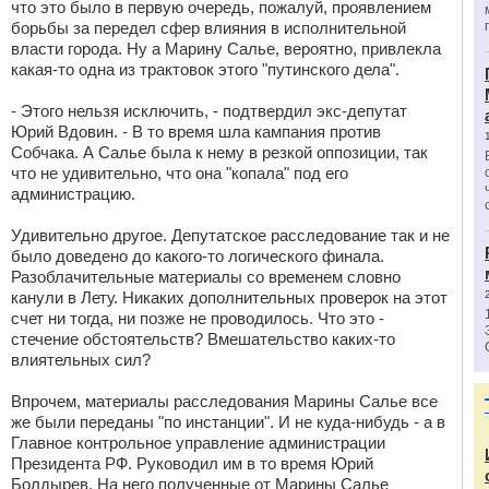
что это было в первую очередь, пожалуй, проявлением
борьбы за передел сфер влияния в исполнительной
власти города. Ну а Марину Салье, вероятно, привлекла
какая-то одна из трактовок этого "путинского дела".
- Этого нельзя исключить, - подтвердил экс-депутат
Юрий Вдовин. - В то время шла кампания против
Собчака. А Салье была к нему в резкой оппозиции, так
что не удивительно, что она "копала" под его
администрацию.
Удивительно другое. Депутатское расследование так и не
было доведено до какого-то логического финала.
Разоблачительные материалы со временем словно
канули в Лету. Никаких дополнительных проверок на этот
счет ни тогда, ни позже не проводилось. Что это -
стечение обстоятельств? Вмешательство каких-то
влиятельных сил?
Впрочем, материалы расследования Марины Салье все
же были переданы "по инстанции". И не куда-нибудь - а в
Главное контрольное управление администрации
Президента РФ. Руководил им в то время Юрий
Болдырев. На него полученные от Марины Салье