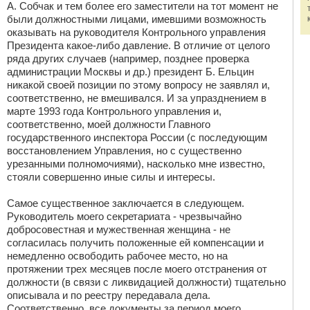
А. Собчак и тем более его заместители на тот момент не
были должностными лицами, имевшими возможность
оказывать на руководителя Контрольного управления
Президента какое-либо давление. В отличие от целого
ряда других случаев (например, позднее проверка
администрации Москвы и др.) президент Б. Ельцин
никакой своей позиции по этому вопросу не заявлял и,
соответственно, не вмешивался. И за упразднением в
марте 1993 года Контрольного управления и,
соответственно, моей должности Главного
государственного инспектора России (с последующим
восстановлением Управления, но с существенно
урезанными полномочиями), насколько мне известно,
стояли совершенно иные силы и интересы.
Самое существенное заключается в следующем.
Руководитель моего секретариата - чрезвычайно
добросовестная и мужественная женщина - не
согласилась получить положенные ей компенсации и
немедленно освободить рабочее место, но на
протяжении трех месяцев после моего отстранения от
должности (в связи с ликвидацией должности) тщательно
описывала и по реестру передавала дела.
Соответственно, все документы за период моего