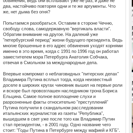
обвинения, ведь они всплывают уже не раз, и даже не
два, настойчиво повторяя одни и те же аргументы. Что
же, нет дыма без огня?
Попытаемся разобраться. Оставим в стороне Чечню,
свободу слова, самодержавную "вертикаль власти".
Обратим внимание на другое. На далекий уже
"петербургский период" жизни будущего президента. Ведь
многие брошенные в его адрес обвинения уходят корнями
именно в это время, когда с 1991 по 1996 год он работал
заместителем мэра Петербурга Анатолия Собчака,
отвечая в Смольном за международные дела.
Впервые компромат о неблаговидных "питерских делах"
Владимира Путина всплыл тогда, когда неизвестный
доселе в широких кругах чиновник вышел на первые роли
и вскоре был провозглашен наследником трона Бориса
Ельцина. Самое полное воплощение слухи и
разрозненные факты относительно "преступлений"
Путина получили в скандальном расследовании
итальянских журналистов из газеты "Република",
вышедшем в свет уже после того как Владимир Путин
стал президентом, - в 2001 году. Одно название чего
стоит: "Годы Путина в Петербурге между мафией и КГБ".