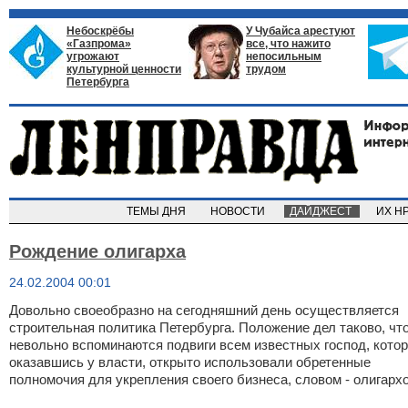
Небоскрёбы
У Чубайса арестуют
«Газпрома»
все, что нажито
угрожают
непосильным
культурной ценности
трудом
Петербурга
ТЕМЫ ДНЯ
НОВОСТИ
ДАЙДЖЕСТ
ИХ Н
Рождение олигарха
24.02.2004 00:01
Довольно своеобразно на сегодняшний день осуществляется
строительная политика Петербурга. Положение дел таково, чт
невольно вспоминаются подвиги всем известных господ, кото
оказавшись у власти, открыто использовали обретенные
полномочия для укрепления своего бизнеса, словом - олигархо