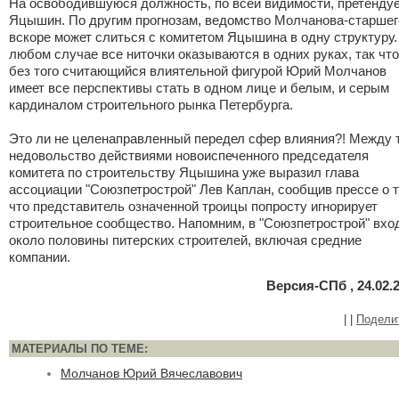
На освободившуюся должность, по всей видимости, претенду
Яцышин. По другим прогнозам, ведомство Молчанова-старшег
вскоре может слиться с комитетом Яцышина в одну структуру.
любом случае все ниточки оказываются в одних руках, так что
без того считающийся влиятельной фигурой Юрий Молчанов
имеет все перспективы стать в одном лице и белым, и серым
кардиналом строительного рынка Петербурга.
Это ли не целенаправленный передел сфер влияния?! Между 
недовольство действиями новоиспеченного председателя
комитета по строительству Яцышина уже выразил глава
ассоциации "Союзпетрострой" Лев Каплан, сообщив прессе о т
что представитель означенной троицы попросту игнорирует
строительное сообщество. Напомним, в "Союзпетрострой" вхо
около половины питерских строителей, включая средние
компании.
Версия-СПб , 24.02.
|
|
Подели
МАТЕРИАЛЫ ПО ТЕМЕ:
Молчанов Юрий Вячеславович