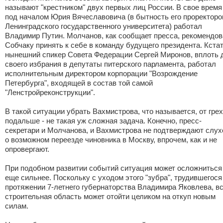
называют "крестником" двух первых лиц России. В свое время
под началом Юрия Вячеславовича (в бытность его проректор
Ленинградского государственного университета) работал
Владимир Путин. Молчанов, как сообщает пресса, рекомендо
Собчаку принять к себе в команду будущего президента. Кстат
нынешний спикер Совета Федерации Сергей Миронов, вплоть 
своего избрания в депутаты питерского парламента, работал
исполнительным директором корпорации "Возрождение
Петербурга", входящей в состав той самой
"Ленстройреконструкции".
В такой ситуации убрать Вахмистрова, что называется, от гре
подальше - не такая уж сложная задача. Конечно, пресс-
секретари и Молчанова, и Вахмистрова не подтверждают слух
о возможном переезде чиновника в Москву, впрочем, как и не
опровергают.
При подобном развитии событий ситуация может осложниться
еще сильнее. Поскольку с уходом этого "зубра", трудившегося
протяжении 7-летнего губернаторства Владимира Яковлева, в
строительная область может отойти целиком на откуп новым
силам.