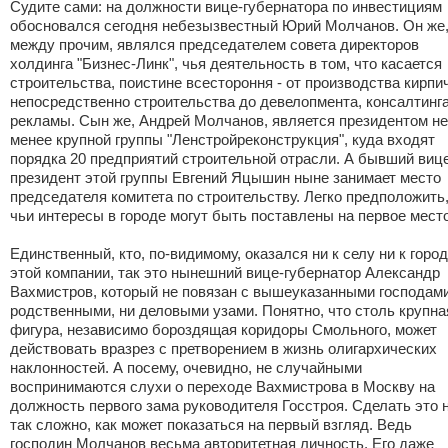
Судите сами: на должности вице-губернатора по инвестициям
обосновался сегодня небезызвестный Юрий Молчанов. Он же
между прочим, являлся председателем совета директоров
холдинга "Бизнес-Линк", чья деятельность в том, что касается
строительства, поистине всестороння - от производства кирпи
непосредственно строительства до девелопмента, консалтинга
рекламы. Сын же, Андрей Молчанов, является президентом не
менее крупной группы "Ленстройреконструкция", куда входят
порядка 20 предприятий строительной отрасли. А бывший виц
президент этой группы Евгений Яцышин ныне занимает место
председателя комитета по строительству. Легко предположить
чьи интересы в городе могут быть поставлены на первое место
Единственный, кто, по-видимому, оказался ни к селу ни к город
этой компании, так это нынешний вице-губернатор Александр
Вахмистров, который не повязан с вышеуказанными господами
родственными, ни деловыми узами. Понятно, что столь крупна
фигура, независимо бороздящая коридоры Смольного, может
действовать вразрез с претворением в жизнь олигархических
наклонностей. А посему, очевидно, не случайными
воспринимаются слухи о переходе Вахмистрова в Москву на
должность первого зама руководителя Госстроя. Сделать это 
так сложно, как может показаться на первый взгляд. Ведь
господин Молчанов весьма авторитетная личность. Его даже