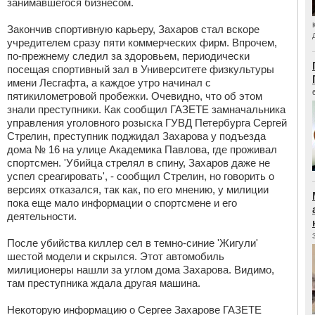
занимавшегося бизнесом.
Закончив спортивную карьеру, Захаров стал вскоре
учредителем сразу пяти коммерческих фирм. Впрочем,
по-прежнему следил за здоровьем, периодически
посещая спортивный зал в Университете физкультуры
имени Лесгафта, а каждое утро начинал с
пятикилометровой пробежки. Очевидно, что об этом
знали преступники. Как сообщил ГАЗЕТЕ замначальника
управления уголовного розыска ГУВД Петербурга Сергей
Стрелин, преступник поджидал Захарова у подъезда
дома № 16 на улице Академика Павлова, где проживал
спортсмен. 'Убийца стрелял в спину, Захаров даже не
успел среагировать', - сообщил Стрелин, но говорить о
версиях отказался, так как, по его мнению, у милиции
пока еще мало информации о спортсмене и его
деятельности.
После убийства киллер сел в темно-синие 'Жигули'
шестой модели и скрылся. Этот автомобиль
милиционеры нашли за углом дома Захарова. Видимо,
там преступника ждала другая машина.
Некоторую информацию о Сергее Захарове ГАЗЕТЕ