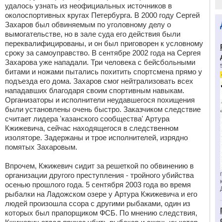
удалось узнать из неофициальных источников в
околоспортивных кругах Петербурга. В 2000 году Сергей
Захаров был обвиняемым по уголовному делу о
вымогательстве, но в зале суда его действия были
переквалифицированы, и он был приговорен к условному
сроку за самоуправство. В сентябре 2002 года на Сергея
Захарова уже нападали. Три человека с бейсбольными
битами и ножами пытались похитить спортсмена прямо у
подъезда его дома. Захаров смог нейтрализовать всех
нападавших благодаря своим спортивным навыкам.
Организаторы и исполнители неудавшегося похищения
были установлены очень быстро. Заказчиком следствие
считает лидера 'казанского сообщества' Артура
Кжижевича, сейчас находящегося в следственном
изоляторе. Задержаны и трое исполнителей, изрядно
помятых Захаровым.
Впрочем, Кжижевич сидит за решеткой по обвинению в
организации другого преступления - тройного убийства
осенью прошлого года. 5 сентября 2003 года во время
рыбалки на Ладожском озере у Артура Кжижевича и его
людей произошла ссора с другими рыбаками, один из
которых был прапорщиком ФСБ. По мнению следствия,