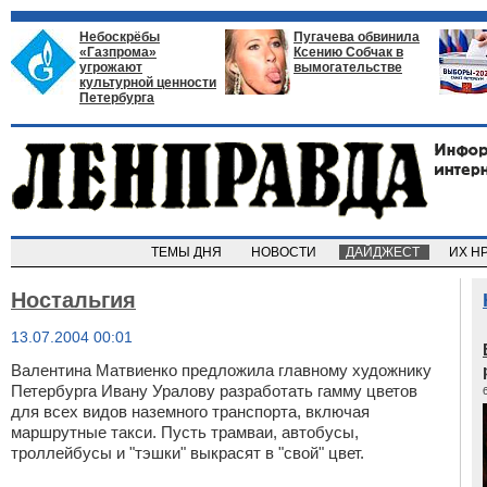
Небоскрёбы
Пугачева обвинила
«Газпрома»
Ксению Собчак в
угрожают
вымогательстве
культурной ценности
Петербурга
ТЕМЫ ДНЯ
НОВОСТИ
ДАЙДЖЕСТ
ИХ Н
Ностальгия
13.07.2004 00:01
Валентина Матвиенко предложила главному художнику
Петербурга Ивану Уралову разработать гамму цветов
для всех видов наземного транспорта, включая
маршрутные такси. Пусть трамваи, автобусы,
троллейбусы и "тэшки" выкрасят в "свой" цвет.