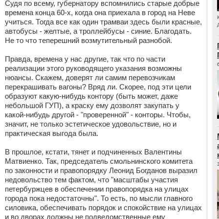
Судя по всему, губернатору вспомнились старые добрые
времена конца 60-х, когда она приехала в город на Неве
учиться. Тогда все как один трамваи здесь были красные,
автобусы - желтые, а троллейбусы - синие. Благодать.
Не то что теперешний возмутительный разнобой.
Правда, времена у нас другие, так что по части
реализации этого руководящего указания возможны
нюансы. Скажем, доверят ли самим перевозчикам
перекрашивать вагоны? Вряд ли. Скорее, под эти цели
образуют какую-нибудь контору (быть может, даже
небольшой ГУП), а краску ему дозволят закупать у
какой-нибудь другой - "проверенной" - конторы. Чтобы,
значит, не только эстетическое удовольствие, но и
практическая выгода была.
В прошлое, кстати, тянет и подчиненных Валентины
Матвиенко. Так, председатель смольнинского комитета
по законности и правопорядку Леонид Богданов выразил
недовольство тем фактом, что "масштабы участия
петербуржцев в обеспечении правопорядка на улицах
города пока недостаточны". То есть, по мысли главного
силовика, обеспечивать порядок и спокойствие на улицах
и во дворах должны не подведомственные ему