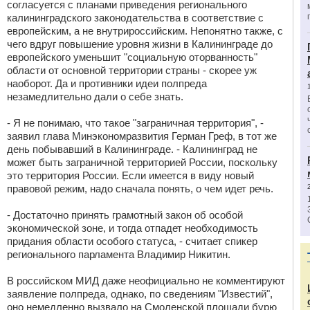
согласуется с планами приведения регионального
калининградского законодательства в соответствие с
европейским, а не внутрироссийским. Непонятно также, с
чего вдруг повышение уровня жизни в Калининграде до
европейского уменьшит "социальную оторванность"
области от основной территории страны - скорее уж
наоборот. Да и противники идеи полпреда
незамедлительно дали о себе знать.
- Я не понимаю, что такое "заграничная территория", -
заявил глава Минэкономразвития Герман Греф, в тот же
день побывавший в Калининграде. - Калининград не
может быть заграничной территорией России, поскольку
это территория России. Если имеется в виду новый
правовой режим, надо сначала понять, о чем идет речь.
- Достаточно принять грамотный закон об особой
экономической зоне, и тогда отпадет необходимость
придания области особого статуса, - считает спикер
регионального парламента Владимир Никитин.
В российском МИД даже неофициально не комментируют
заявление полпреда, однако, по сведениям "Известий",
оно немедленно вызвало на Смоленской площади бурю