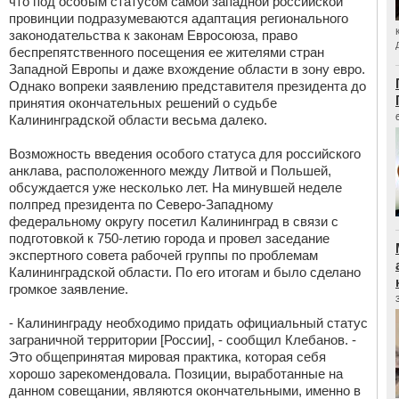
что под особым статусом самой западной российской
провинции подразумеваются адаптация регионального
законодательства к законам Евросоюза, право
беспрепятственного посещения ее жителями стран
Западной Европы и даже вхождение области в зону евро.
Однако вопреки заявлению представителя президента до
принятия окончательных решений о судьбе
Калининградской области весьма далеко.
Возможность введения особого статуса для российского
анклава, расположенного между Литвой и Польшей,
обсуждается
уже несколько лет. На минувшей неделе
полпред президента по Северо-Западному
федеральному округу посетил Калининград в связи с
подготовкой к 750-летию города и провел заседание
экспертного совета рабочей группы по проблемам
Калининградской области. По его итогам и было сделано
громкое заявление.
- Калининграду необходимо придать официальный статус
заграничной территории [России], - сообщил Клебанов. -
Это общепринятая мировая практика, которая себя
хорошо зарекомендовала. Позиции, выработанные на
данном совещании, являются окончательными, именно в