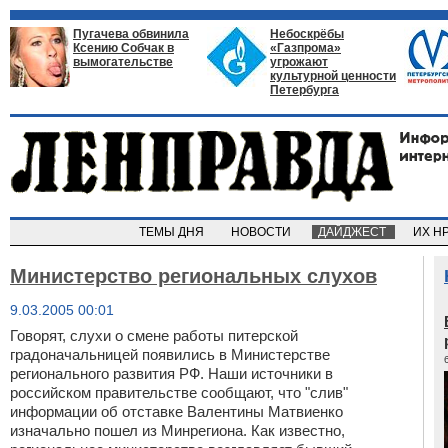
Пугачева обвинила
Небоскрёбы
Ксению Собчак в
«Газпрома»
вымогательстве
угрожают
культурной ценности
Петербурга
ТЕМЫ ДНЯ
НОВОСТИ
ДАЙДЖЕСТ
ИХ Н
Министерство региональных слухов
9.03.2005 00:01
Говорят, слухи о смене работы питерской
градоначальницей появились в Министерстве
регионального развития РФ. Наши источники в
российском правительстве сообщают, что "слив"
информации об отставке Валентины Матвиенко
изначально пошел из Минрегиона. Как известно,