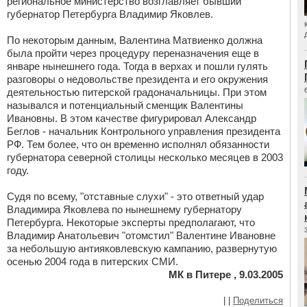
региональное министерство возглавляет бывший
губернатор Петербурга Владимир Яковлев.
По некоторым данным, Валентина Матвиенко должна
была пройти через процедуру переназначения еще в
январе нынешнего года. Тогда в верхах и пошли гулять
разговоры о недовольстве президента и его окружения
деятельностью питерской градоначальницы. При этом
назывался и потенциальный сменщик Валентины
Ивановны. В этом качестве фигурировал Александр
Беглов - начальник Контрольного управления президента
РФ. Тем более, что он временно исполнял обязанности
губернатора северной столицы несколько месяцев в 2003
году.
Судя по всему, "отставные слухи" - это ответный удар
Владимира Яковлева по нынешнему губернатору
Петербурга. Некоторые эксперты предполагают, что
Владимир Анатольевич "отомстил" Валентине Ивановне
за небольшую антияковлевскую кампанию, развернутую
осенью 2004 года в питерских СМИ.
МК в Питере , 9.03.2005
|
|
Поделиться