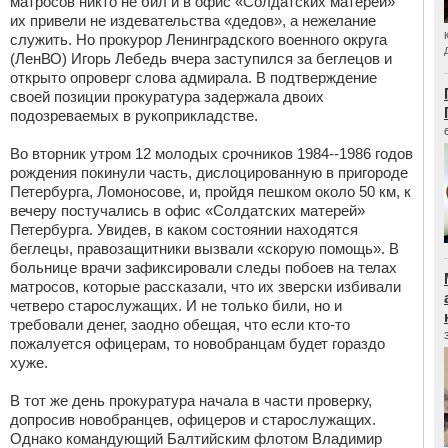
матросов никто не бил и в офис «Солдатских матерей»
их привели не издевательства «дедов», а нежелание
служить. Но прокурор Ленинградского военного округа
(ЛенВО) Игорь Лебедь вчера заступился за беглецов и
открыто опроверг слова адмирала. В подтверждение
своей позиции прокуратура задержала двоих
подозреваемых в рукоприкладстве.
Во вторник утром 12 молодых срочников 1984--1986 годов
рождения покинули часть, дислоцированную в пригороде
Петербурга, Ломоносове, и, пройдя пешком около 50 км, к
вечеру постучались в офис «Солдатских матерей»
Петербурга. Увидев, в каком состоянии находятся
беглецы, правозащитники вызвали «скорую помощь». В
больнице врачи зафиксировали следы побоев на телах
матросов, которые рассказали, что их зверски избивали
четверо старослужащих. И не только били, но и
требовали денег, заодно обещая, что если кто-то
пожалуется офицерам, то новобранцам будет гораздо
хуже.
В тот же день прокуратура начала в части проверку,
допросив новобранцев, офицеров и старослужащих.
Однако командующий Балтийским флотом Владимир