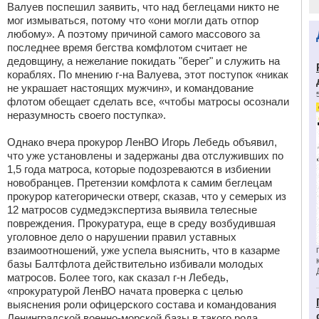
Валуев поспешил заявить, что над беглецами никто не
мог измываться, потому что «они могли дать отпор
любому». А поэтому причиной самого массового за
последнее время бегства комфлотом считает не
дедовщину, а нежелание покидать "берег" и служить на
кораблях. По мнению г-на Валуева, этот поступок «никак
не украшает настоящих мужчин», и командование
флотом обещает сделать все, «чтобы матросы осознали
неразумность своего поступка».
Однако вчера прокурор ЛенВО Игорь Лебедь объявил,
что уже установлены и задержаны два отслуживших по
1,5 года матроса, которые подозреваются в избиении
новобранцев. Претензии комфлота к самим беглецам
прокурор категорически отверг, сказав, что у семерых из
12 матросов судмедэкспертиза выявила телесные
повреждения. Прокуратура, еще в среду возбудившая
уголовное дело о нарушении правил уставных
взаимоотношений, уже успела выяснить, что в казарме
базы Балтфлота действительно избивали молодых
матросов. Более того, как сказал г-н Лебедь,
«прокуратурой ЛенВО начата проверка с целью
выяснения роли офицерского состава и командования
Ленинградской военно-морской базы в такого рода