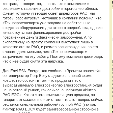
контракт, -- говорит он, -- но только в комплексе с
решением о гарантиях достройки второго энергоблока.
Схему, которую утвердил совет директоров РАО, мы
готовы рассмотреть». Источник в компании пояснил, что
«Технопромэкспорт» уже закупил на собственные
средства оборудование для второго энергоблока, однако
из-за отсутствия финансирования достройки
потраченные деньги фактически заморожены. А по
экспортному контракту компания выступает лишь в
качестве агента РАО, и размер вознаграждения, по его
словам, даже меньше, чем «Технопромэкспорт»
затрачивает на эту работу. Поэтому компания даже рада,
что с нее будет снята эта нагрузка.
Для Enel ESN Energo, как сообщил «Времени новостей»
ее гендиректор Петр Безукладников, в новой схеме
новшество состоит в том, что продавать всю
вырабатываемую электроэнергию электростанция будет
не на оптовый рынок, как сейчас, а напрямую «Интер
РАО ЕЭС». Как от этого изменится цена продажи, он
говорить отказался в связи с тем, что этот вопрос сейчас
решается специальной рабочей группой РАО (так как
«Интер РАО ЕЭС» будет заинтересованной стороной в