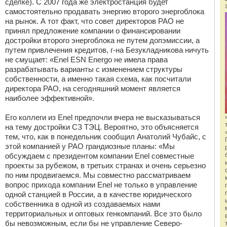
сделке). С 2007 года же электростанция будет
самостоятельно продавать энергию второго энергоблока
на рынок. А тот факт, что совет директоров РАО не
принял предложение компании о финансировании
достройки второго энергоблока не путем допэмиссии, а
путем привлечения кредитов, г-на Безукладникова ничуть
не смущает: «Enel ESN Energo не имела права
разрабатывать варианты с изменением структуры
собственности, а именно такая схема, как посчитали
директора РАО, на сегодняшний момент является
наиболее эффективной».
Его коллеги из Enel предпочли вчера не высказываться
на тему достройки СЗ ТЭЦ. Вероятно, это объясняется
тем, что, как в понедельник сообщил Анатолий Чубайс, с
этой компанией у РАО грандиозные планы: «Мы
обсуждаем с президентом компании Enel совместные
проекты за рубежом, в третьих странах и очень серьезно
по ним продвигаемся. Мы совместно рассматриваем
вопрос прихода компании Enel не только в управление
одной станцией в России, а в качестве юридического
собственника в одной из создаваемых нами
территориальных и оптовых генкомпаний. Все это было
бы невозможным, если бы не управление Северо-