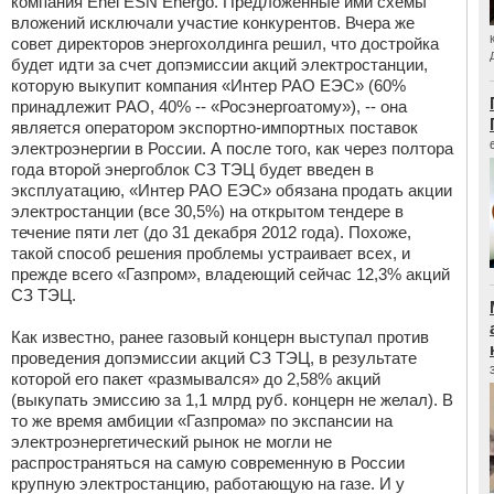
компания Enel ESN Energo. Предложенные ими схемы
вложений исключали участие конкурентов. Вчера же
совет директоров энергохолдинга решил, что достройка
будет идти за счет допэмиссии акций электростанции,
которую выкупит компания «Интер РАО ЕЭС» (60%
принадлежит РАО, 40% -- «Росэнергоатому»), -- она
является оператором экспортно-импортных поставок
электроэнергии в России. А после того, как через полтора
года второй энергоблок СЗ ТЭЦ будет введен в
эксплуатацию, «Интер РАО ЕЭС» обязана продать акции
электростанции (все 30,5%) на открытом тендере в
течение пяти лет (до 31 декабря 2012 года). Похоже,
такой способ решения проблемы устраивает всех, и
прежде всего «Газпром», владеющий сейчас 12,3% акций
СЗ ТЭЦ.
Как известно, ранее газовый концерн выступал против
проведения допэмиссии акций СЗ ТЭЦ, в результате
которой его пакет «размывался» до 2,58% акций
(выкупать эмиссию за 1,1 млрд руб. концерн не желал). В
то же время амбиции «Газпрома» по экспансии на
электроэнергетический рынок не могли не
распространяться на самую современную в России
крупную электростанцию, работающую на газе. И у