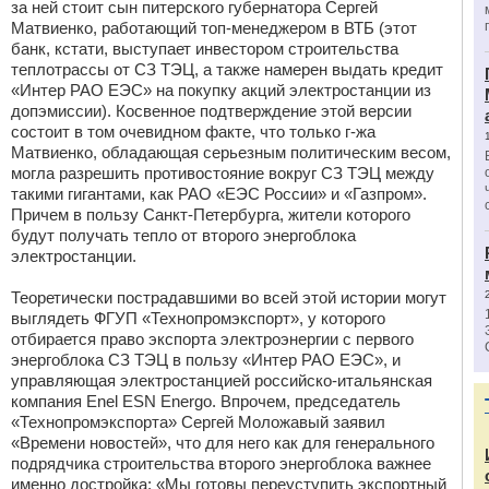
за ней стоит сын питерского губернатора Сергей
Матвиенко, работающий топ-менеджером в ВТБ (этот
банк, кстати, выступает инвестором строительства
теплотрассы от СЗ ТЭЦ, а также намерен выдать кредит
«Интер РАО ЕЭС» на покупку акций электростанции из
допэмиссии). Косвенное подтверждение этой версии
состоит в том очевидном факте, что только г-жа
Матвиенко, обладающая серьезным политическим весом,
могла разрешить противостояние вокруг СЗ ТЭЦ между
такими гигантами, как РАО «ЕЭС России» и «Газпром».
Причем в пользу Санкт-Петербурга, жители которого
будут получать тепло от второго энергоблока
электростанции.
Теоретически пострадавшими во всей этой истории могут
выглядеть ФГУП «Технопромэкспорт», у которого
отбирается право экспорта электроэнергии с первого
энергоблока СЗ ТЭЦ в пользу «Интер РАО ЕЭС», и
управляющая электростанцией российско-итальянская
компания Enel ESN Energo. Впрочем, председатель
«Технопромэкспорта» Сергей Моложавый заявил
«Времени новостей», что для него как для генерального
подрядчика строительства второго энергоблока важнее
именно достройка: «Мы готовы переуступить экспортный