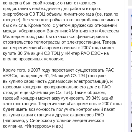
концерна был свой козырь: он мог отказаться
предоставить необходимые для работы второго
энергоблока СЗ ТЭЦ объемы лимитного газа (т.е. газа по
госцене), без чего достройка этого энергоблока не имела
бы смысла. Кроме того, с учетом дружеских отношений
между губернатором Валентиной Матвиенко и Алексеем
Миллером город мог бы отказаться финансировать
строительство теплотрассы от электростанции. Теперь
же теоретически «Газпром» начиная с 2007 года может
купить 30,5% акций СЗ ТЭЦ у «Интер РАО ЕЭС» на
вполне прозрачных условиях.
Кроме того, в 2007 году перестанет существовать РАО
«ЕЭС», владеющее 61,4% акций СЗ ТЭЦ (оно уже
выкупило свою часть допэмиссии электростанции), и
газовому концерну пропорционально его доле в РАО
отойдет еще 6,26% акций СЗ ТЭЦ. Таким образом,
газовый концерн может аккумулировать 39,34% акций
электростанции. Теоретически «Газпром» после 2007 года
будет иметь возможность получить контрольный пакет,
выкупив акции станции у других акционеров РАО
(например, у Сибирской угольной энергетической
компании, «Интерроса» и др.).