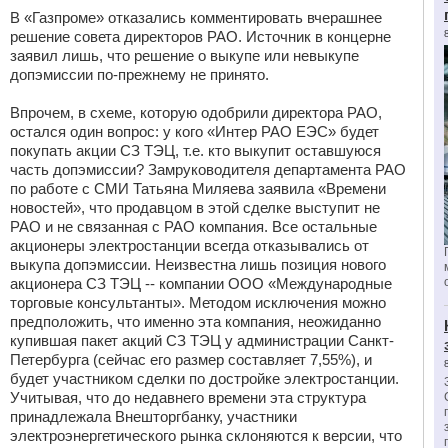
В «Газпроме» отказались комментировать вчерашнее
решение совета директоров РАО. Источник в концерне
заявил лишь, что решение о выкупе или невыкупе
допэмиссии по-прежнему не принято.
Впрочем, в схеме, которую одобрили директора РАО,
остался один вопрос: у кого «Интер РАО ЕЭС» будет
покупать акции СЗ ТЭЦ, т.е. кто выкупит оставшуюся
часть допэмиссии? Замруководителя департамента РАО
по работе с СМИ Татьяна Миляева заявила «Времени
новостей», что продавцом в этой сделке выступит не
РАО и не связанная с РАО компания. Все остальные
акционеры электростанции всегда отказывались от
выкупа допэмиссии. Неизвестна лишь позиция нового
акционера СЗ ТЭЦ -- компании ООО «Международные
торговые консультанты». Методом исключения можно
предположить, что именно эта компания, неожиданно
купившая пакет акций СЗ ТЭЦ у администрации Санкт-
Петербурга (сейчас его размер составляет 7,55%), и
будет участником сделки по достройке электростанции.
Учитывая, что до недавнего времени эта структура
принадлежала Внешторгбанку, участники
электроэнергетического рынка склоняются к версии, что