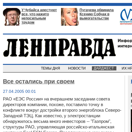
У Чубайса арестуют
Пугачева обвинила
все, что нажито
Ксению Собчак в
непосильным
вымогательстве
трудом
ТЕМЫ ДНЯ
НОВОСТИ
ДАЙДЖЕСТ
ИХ Н
Все остались при своем
27.04.2005 00:01
РАО «ЕЭС России» на вчерашнем заседании совета
директоров компании, похоже, поставило точку в
конфликте вокруг достройки второго энергоблока Северо-
Западной ТЭЦ. Как известно, у электростанции
обнаружилось весьма много инвесторов -- "Газпром",
структуры РАО, управляющая российско-итальянская