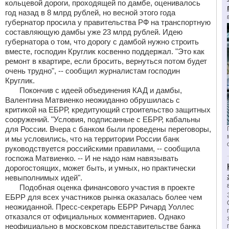
кольцевой дороги, проходящей по дамбе, оценивалось
год назад в 8 млрд рублей, но весной этого года
губернатор просила у правительства РФ на транспортную
составляющую дамбы уже 23 млрд рублей. Идею
губернатора о том, что дорогу с дамбой нужно строить
вместе, господин Круглик косвенно поддержал. "Это как
ремонт в квартире, если бросить, вернуться потом будет
очень трудно", -- сообщил журналистам господин
Круглик.
Покончив с идеей объединения КАД и дамбы,
Валентина Матвиенко неожиданно обрушилась с
критикой на ЕБРР, кредитующий строительство защитных
сооружений. "Условия, подписанные с ЕБРР, кабальны
для России. Вчера с банком были проведены переговоры,
и мы условились, что на территории России банк
руководствуется российскими правилами, -- сообщила
госпожа Матвиенко. -- И не надо нам навязывать
дорогостоящих, может быть, и умных, но практически
невыполнимых идей".
Подобная оценка финансового участия в проекте
ЕБРР для всех участников рынка оказалась более чем
неожиданной. Пресс-секретарь ЕБРР Ричард Уоллес
отказался от официальных комментариев. Однако
неофициально в московском представительстве банка