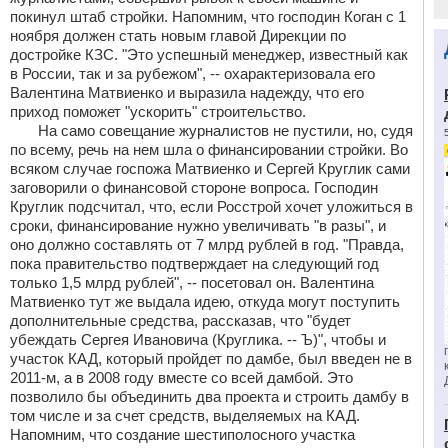
покинул штаб стройки. Напомним, что господин Коган с 1
ноября должен стать новым главой Дирекции по
достройке КЗС. "Это успешный менеджер, известный как
в России, так и за рубежом", -- охарактеризовала его
Валентина Матвиенко и выразила надежду, что его
приход поможет "ускорить" строительство.
На само совещание журналистов не пустили, но, судя
по всему, речь на нем шла о финансировании стройки. Во
всяком случае госпожа Матвиенко и Сергей Круглик сами
заговорили о финансовой стороне вопроса. Господин
Круглик подсчитал, что, если Росстрой хочет уложиться в
сроки, финансирование нужно увеличивать "в разы", и
оно должно составлять от 7 млрд рублей в год. "Правда,
пока правительство подтверждает на следующий год
только 1,5 млрд рублей", -- посетовал он. Валентина
Матвиенко тут же выдала идею, откуда могут поступить
дополнительные средства, рассказав, что "будет
убеждать Сергея Ивановича (Круглика. -- Ъ)", чтобы и
участок КАД, который пройдет по дамбе, был введен не в
2011-м, а в 2008 году вместе со всей дамбой. Это
позволило бы объединить два проекта и строить дамбу в
том числе и за счет средств, выделяемых на КАД.
Напомним, что создание шестиполосного участка