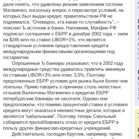
дали понять, что удивлены резким заявлением госпожи
Матвиенко, поскольку вопрос о пересмотре условий, на
которых был выдан кредит, правительством РФ не
поднимался. "Очевидно, эта какая-то случайность", --
пояснил Ъ источник в банке. Напомним, Минфин РФ
подписал соглашение с ЕБРР в декабре 2002 года -- заем
на $245 млн по ставке LIBOR+1%, что является
стандартным условием предоставления кредита
международными финансовыми организациями под
госгарантии.
Опрошенные Ъ банкиры указывают, что в 2002 году
международные средства удавалось привлечь минимум
по ставкам LIBOR+3% или плюс 3,5%. Поэтому
предложенные ЕБРР условия для рынка были более чем
лояльны. Прямо говорить о причинах столь нелестных
отзывов Валентины Матвиенко о кредитах ЕБРР
петербургские банкиры не захотели. Однако они
предположили, что помимо процентной ставки в условиях
кредита могут оказаться неизвестные детали, которые и
являются "кабальными". Поэтому теперь Смольный
собирается пролоббировать отказ от кредита ЕБРР в
пользу других финансово-кредитных учреждений.
Действительно, господин Круглик, например, прямо