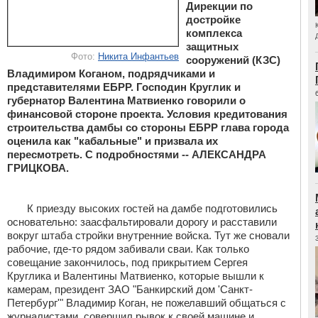
Дирекции по
достройке
комплекса
защитных
Фото:
Никита Инфантьев
сооружений (КЗС)
Владимиром Коганом, подрядчиками и
представителями ЕБРР. Господин Круглик и
губернатор Валентина Матвиенко говорили о
финансовой стороне проекта. Условия кредитования
строительства дамбы со стороны ЕБРР глава города
оценила как "кабальные" и призвала их
пересмотреть. С подробностями -- АЛЕКСАНДРА
ГРИЦКОВА.
К приезду высоких гостей на дамбе подготовились
основательно: заасфальтировали дорогу и расставили
вокруг штаба стройки внутренние войска. Тут же сновали
рабочие, где-то рядом забивали сваи. Как только
совещание закончилось, под прикрытием Сергея
Круглика и Валентины Матвиенко, которые вышли к
камерам, президент ЗАО "Банкирский дом 'Санкт-
Петербург'" Владимир Коган, не пожелавший общаться с
журналистами, совершил рывок к своей машине и