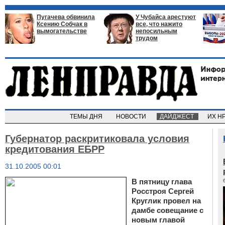
Пугачева обвинила
У Чубайса арестуют
Ксению Собчак в
все, что нажито
вымогательстве
непосильным
трудом
ТЕМЫ ДНЯ
НОВОСТИ
ДАЙДЖЕСТ
ИХ Н
Губернатор раскритиковала условия
кредитования ЕБРР
31.10.2005 00:01
В пятницу глава
Росстроя Сергей
Круглик провел на
дамбе совещание с
новым главой