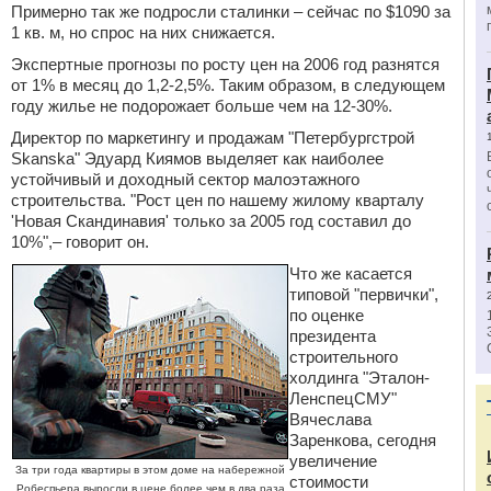
Примерно так же подросли сталинки – сейчас по $1090 за
1 кв. м, но спрос на них снижается.
Экспертные прогнозы по росту цен на 2006 год разнятся
от 1% в месяц до 1,2-2,5%. Таким образом, в следующем
году жилье не подорожает больше чем на 12-30%.
Директор по маркетингу и продажам "Петербургстрой
Skanska" Эдуард Киямов выделяет как наиболее
устойчивый и доходный сектор малоэтажного
строительства. "Рост цен по нашему жилому кварталу
'Новая Скандинавия' только за 2005 год составил до
10%",– говорит он.
Что же касается
типовой "первички",
по оценке
президента
строительного
холдинга "Эталон-
ЛенспецСМУ"
Вячеслава
Заренкова, сегодня
увеличение
За три года квартиры в этом доме на набережной
стоимости
Робеспьера выросли в цене более чем в два раза