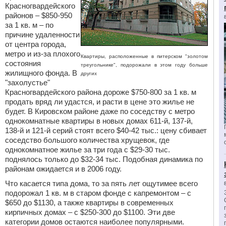
Красногвардейского
районов – $850-950
за 1 кв. м – по
причине удаленности
от центра города,
метро и из-за плохого
Квартиры, расположенные в питерском "золотом
состояния
треугольнике", подорожали в этом году больше
жилищного фонда. В
других
"захолустье"
Красногвардейского района дороже $750-800 за 1 кв. м
продать вряд ли удастся, и расти в цене это жилье не
будет. В Кировском районе даже по соседству с метро
однокомнатные квартиры в новых домах 611-й, 137-й,
138-й и 121-й серий стоят всего $40-42 тыс.: цену сбивает
соседство большого количества хрущевок, где
однокомнатное жилье за три года с $29-30 тыс.
поднялось только до $32-34 тыс. Подобная динамика по
районам ожидается и в 2006 году.
Что касается типа дома, то за пять лет ощутимее всего
подорожал 1 кв. м в старом фонде с капремонтом – с
$650 до $1130, а также квартиры в современных
кирпичных домах – с $250-300 до $1100. Эти две
категории домов остаются наиболее популярными.