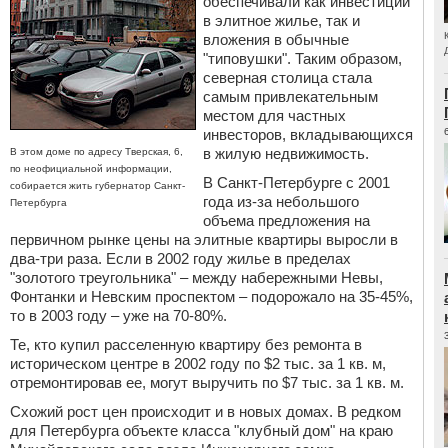
обеспечивали как инвестиции
в элитное жилье, так и
вложения в обычные
"типовушки". Таким образом,
северная столица стала
самым привлекательным
местом для частных
инвесторов, вкладывающихся
в жилую недвижимость.
В этом доме по адресу Тверская, 6,
по неофициальной информации,
В Санкт-Петербурге с 2001
собирается жить губернатор Санкт-
года из-за небольшого
Петербурга
объема предложения на
первичном рынке цены на элитные квартиры выросли в
два-три раза. Если в 2002 году жилье в пределах
"золотого треугольника" – между набережными Невы,
Фонтанки и Невским проспектом – подорожало на 35-45%,
то в 2003 году – уже на 70-80%.
Те, кто купил расселенную квартиру без ремонта в
историческом центре в 2002 году по $2 тыс. за 1 кв. м,
отремонтировав ее, могут выручить по $7 тыс. за 1 кв. м.
Схожий рост цен происходит и в новых домах. В редком
для Петербурга объекте класса "клубный дом" на краю