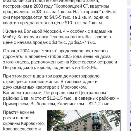
Михайловского сада возле Инженерного замка,
построенном в 2003 году "Корпорацией С", квартиры
продавались по $3 тыс. за 1 кв. м. На "вторичке" сейчас
они перепродаются по $4,5-5 тыс. за 1 кв. м, одна из
квартир предлагается по цене $10 тыс. за 1 кв. м.
Жилье на Большой Морской, 4 – особняк с видами на
Мойку, Капеллу и арку Генерального штаба – росло в
цене с начала продаж с $3 тыс. до $6,5-7 тыс.
С конца 2004 года "элитка" продолжала постепенно
дорожать. В апреле–октябре 2005 года цены на дома
этого класса, расположенные на Крестовском острове и
Петроградской стороне, поднялись на 15-20%.
При этом рост в два-три раза демонстрировало
строящееся типовое жилье. В типовых одно- и
двухкомнатных квартирах в Московском,
Василеостровском, Петроградском и Центральном
районах 1 кв. м стоит $1,2-1,5 тыс., в северных районах –
Приморском, Выборгском, Калининском – $1-1,2 тыс.
Практически не
росли в цене
окраины Кировского,
Красносельского и