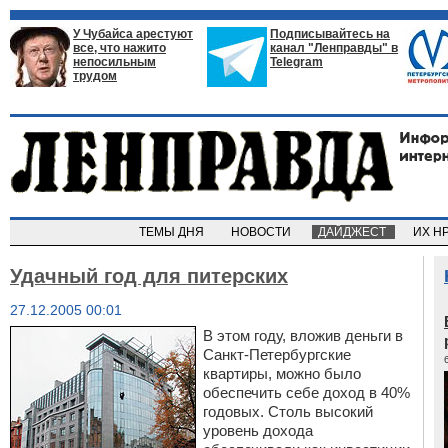
У Чубайса арестуют
Подписывайтесь на
все, что нажито
канал "Ленправды" в
непосильным
Telegram
трудом
ТЕМЫ ДНЯ
НОВОСТИ
ДАЙДЖЕСТ
ИХ Н
Удачный год для питерских
27.12.2005 00:01
В этом году, вложив деньги в
Санкт-Петербургские
квартиры, можно было
обеспечить себе доход в 40%
годовых. Столь высокий
уровень дохода