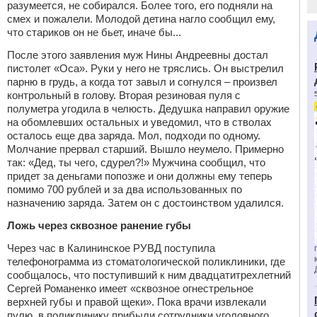
разумеется, не собирался. Более того, его подняли на
смех и пожалели. Молодой детина нагло сообщил ему,
что стариков он не бьет, иначе бы...
После этого заявления муж Нины Андреевны достал
пистолет «Оса». Руки у него не тряслись. Он выстрелил
парню в грудь, а когда тот завыл и согнулся – произвел
контрольный в голову. Вторая резиновая пуля с
полуметра угодила в челюсть. Дедушка направил оружие
на обомлевших остальных и уведомил, что в стволах
осталось еще два заряда. Мол, подходи по одному.
Молчание прервал старший. Вышло неумело. Примерно
так: «Дед, ты чего, сдурел?!» Мужчина сообщил, что
придет за деньгами попозже и они должны ему теперь
помимо 700 рублей и за два использованных по
назначению заряда. Затем он с достоинством удалился.
Ложь через сквозное ранение губы
Через час в Калининское РУВД поступила
телефонограмма из стоматологической поликлиники, где
сообщалось, что поступивший к ним двадцатитрехлетний
Сергей Романенко имеет «сквозное огнестрельное
верхней губы и правой щеки». Пока врачи извлекали
пулю, в поликлинику прибыли сотрудники уголовного