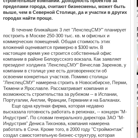
строительные компании. Доходность проектов за
пределами города, считают бизнесмены, может быть
выше, чем в Северной Столице, да и участки в других
городах найти проще.
В течение ближайших 3 лет "ЛенспецСМУ" планирует
построить в Москве 250-300 тыс. кв. м офисных и
коммерческих помещений. Общая стоимость этих
вложений оценивается примерно в $300 млн. В
настоящее время уже строится собственный офис
компании в районе Белорусского вокзала. Как заявляет
президент холдинга "ЛенспецСМУ" Вячеслав Заренков, у
компании в столице уже есть договоренности об
освоении конкретных участков. Помимо столицы
"ЛенспецСМУ" намерена строить в Новосибирске, Перми,
Тюмени и Ярославле. Рассматривает компания и
возможность строительства за рубежом -- в Испании,
Португалии, Англии, Франции, Германии и на Балканах.
Еще одна крупная фирма, которая недавно
высказала готовность работать в регионах, -- концерн "М-
Индустрия". По словам генерального директора ЗАО "М-
Индустрия" Дениса Тихонова, компания намерена
работать в Сочи. Кроме того, в 2000 году "Строймонтаж"
создал самостоятельную бизнес-структуру, которая