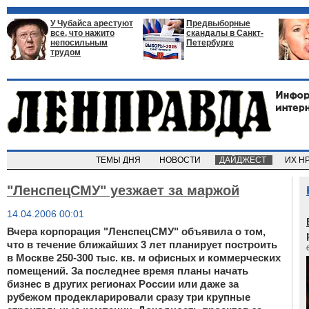
У Чубайса арестуют
Предвыборные
все, что нажито
скандалы в Санкт-
непосильным
Петербурге
трудом
ТЕМЫ ДНЯ
НОВОСТИ
ДАЙДЖЕСТ
ИХ Н
"ЛенспецСМУ" уезжает за маржой
14.04.2006 00:01
Вчера корпорация "ЛенспецСМУ" объявила о том,
что в течение ближайших 3 лет планирует построить
в Москве 250-300 тыс. кв. м офисных и коммерческих
помещений. За последнее время планы начать
бизнес в других регионах России или даже за
рубежом продекларировали сразу три крупные