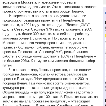
возводит в Москве элитное жилье и объекты
коммерческой недвижимости. Эта же компания развивает
проект строительства жилья в пригороде Парижа.
Интересно, что во всех трех случаях компании
продолжают развивать проекты и в Петербурге. В
частности, в 2004 году тот же холдинг "ЛенспецСМУ"
сдал в Северной Столице 376 тыс. кв. м жилья, в 2005
году -- чуть более 300 тыс. кв. м, а сейчас в работе у
компании более 1,5 млн кв. м. Но строительство в
Москве, по мнению менеджеров компании, должно
принести большую прибыль, нежели петербургские
проекты. По оценкам "ЛенспецСМУ", рентабельность
работы в столице может достигать 100% (в Петербурге --
не больше 20%). К тому же там имеется большой выбор
пятен.
Что касается зарубежных проектов, то, по словам
господина Заренкова, компания готова реализовать
проект в Белграде. "Нам предлагают остров в 200 га
посреди Дуная. Там можно построить бизнес-центры,
культурно-развлекательные центры и дорогое жилье.
Общая площадь -- до полутора миллионов квадратных
метров, высотность -- до 100 этажей. При этом платить за
землю до начала проекта не придется", -- утверждает
Вячеслав Заренков. В компании "Строймонтаж" считают,