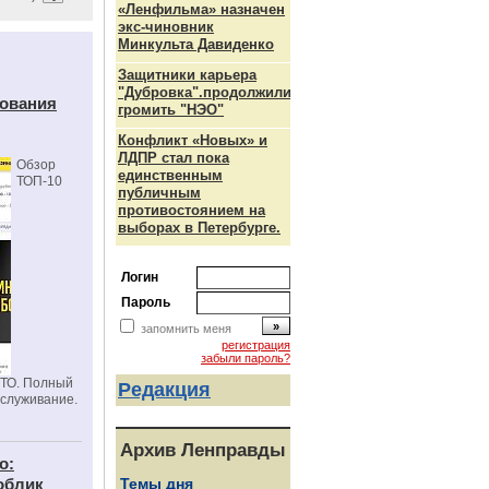
«Ленфильма» назначен
экс-чиновник
Минкульта Давиденко
Защитники карьера
"Дубровка".продолжили
дования
громить "НЭО"
Конфликт «Новых» и
ЛДПР стал пока
Обзор
единственным
ТОП-10
публичным
противостоянием на
выборах в Петербурге.
Логин
Пароль
запомнить меня
регистрация
забыли пароль?
СТО. Полный
Редакция
бслуживание.
Архив Ленправды
о:
облик
Темы дня