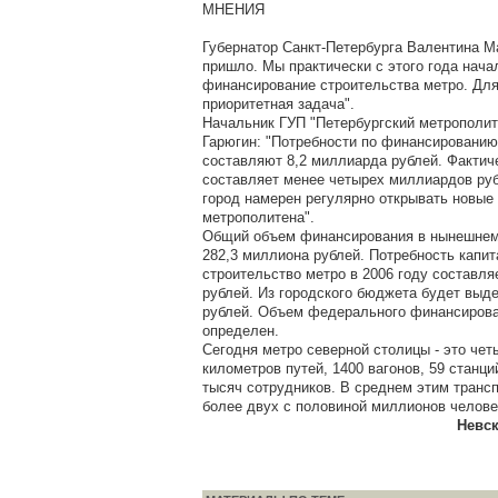
МНЕНИЯ
Губернатор Санкт-Петербурга Валентина М
пришло. Мы практически с этого года нача
финансирование строительства метро. Для
приоритетная задача".
Начальник ГУП "Петербургский метрополи
Гарюгин: "Потребности по финансированию
составляют 8,2 миллиарда рублей. Факти
составляет менее четырех миллиардов руб
город намерен регулярно открывать новые
метрополитена".
Общий объем финансирования в нынешнем 
282,3 миллиона рублей. Потребность капи
строительство метро в 2006 году составля
рублей. Из городского бюджета будет выд
рублей. Объем федерального финансирова
определен.
Сегодня метро северной столицы - это четы
километров путей, 1400 вагонов, 59 станци
тысяч сотрудников. В среднем этим транс
более двух с половиной миллионов человек
Невск