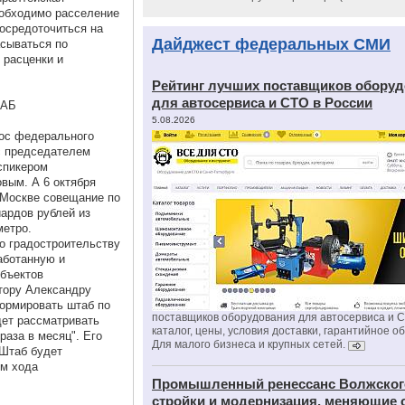
необходимо расселение
сосредоточиться на
Дайджест федеральных СМИ
асываться по
 расценки и
Рейтинг лучших поставщиков обору
для автосервиса и СТО в России
ТАБ
5.08.2026
рос федерального
с председателем
спикером
вым. А 6 октября
 Москве совещание по
ардов рублей из
метро.
о градостроительству
работанную и
объектов
атору Александру
ормировать штаб по
поставщиков оборудования для автосервиса и 
дет рассматривать
каталог, цены, условия доставки, гарантийное о
раза в месяц". Его
Для малого бизнеса и крупных сетей.
 Штаб будет
ем хода
Промышленный ренессанс Волжског
стройки и модернизация, меняющие 