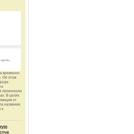
га временно
. Об этом
орода
ты
ка произошла
ах. В целях
рмации от
ла названия
 к
ную
стче