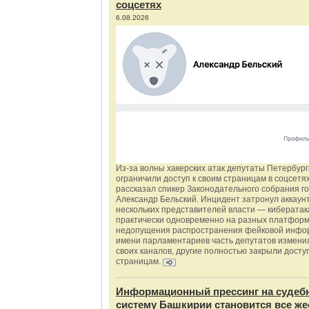
соцсетях
6.08.2026
Из‑за волны хакерских атак депутаты Петербур
ограничили доступ к своим страницам в соцсетях
рассказал спикер Законодательного собрания г
Александр Бельский. Инцидент затронул аккаун
нескольких представителей власти — киберата
практически одновременно на разных платформ
недопущения распространения фейковой инфо
имени парламентариев часть депутатов измени
своих каналов, другие полностью закрыли доступ
страницам.
Информационный прессинг на судеб
систему Башкирии становится все же