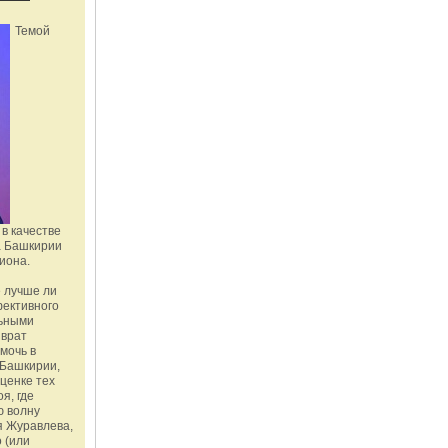
Темой
в качестве
а Башкирии
иона.
 лучше ли
фективного
льными
зврат
омочь в
Башкирии,
ценке тех
я, где
ю волну
я Журавлева,
 (или