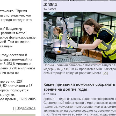
города
8.07.2026
атвиенко: "Время
ли систематическое
 города сегодня это
тен" Владимир
 развития метро
ческое финансирование
лей. Тем не менее
 станции
году составил 8
тальных вложений на
ет 8 453,8 миллиона
Промышленный ренессанс Волжского: запуск за
елено 3 270 миллионов
модернизация ВТЗ и 47 проектов в АПК. Как стр
ния пока не
облик города и создают рабочие места.
ре ветки, 120
Какие привычки помогают сохранить
й, 52 вестибюля и 13
зрение на долгие годы
портом пользуется
 в сутки.
8.07.2026
ое время , 16.09.2005
Зрение — один из главных каналов восприятия 
Современный образ жизни с многочасовым исп
гаджетов, искусственным освещением и высоки
|
|
Поделиться
зрительными нагрузками создает серьезное ис
глаз. Тем не менее во многих случаях ухудшени