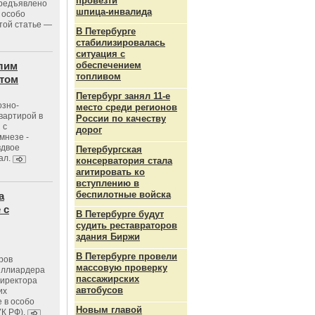
провезти
предъявлено
шпица‑инвалида
 особо
той статье —
В Петербурге
стабилизировалась
ситуация с
лим
обеспечением
топливом
стом
Петербург занял 11-е
озно-
место среди регионов
вартирой в
России по качеству
 с
дорог
мнезе -
вдвое
Петербургская
ал.
консерватория стала
агитировать ко
вступлению в
беспилотные войска
а
 с
В Петербурге будут
судить реставраторов
здания Биржи
В Петербурге провели
ров
массовую проверку
иллиардера
пассажирских
директора
автобусов
их
 в особо
Новым главой
УК РФ).