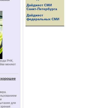
Дайджест СМИ
Санкт-Петербурга
Дайджест
федеральных СМИ
вода РНК,
ойки меняют
 хорошее
мира.
ользованием
ми
пытание для
е зрения