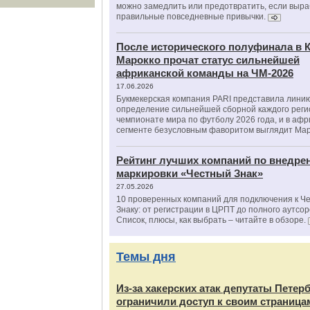
можно замедлить или предотвратить, если выра
правильные повседневные привычки.
После исторического полуфинала в К
Марокко прочат статус сильнейшей
африканской команды на ЧМ-2026
17.06.2026
Букмекерская компания PARI представила лини
определение сильнейшей сборной каждого реги
чемпионате мира по футболу 2026 года, и в аф
сегменте безусловным фаворитом выглядит Мар
Рейтинг лучших компаний по внедре
маркировки «Честный Знак»
27.05.2026
10 проверенных компаний для подключения к Ч
Знаку: от регистрации в ЦРПТ до полного аутсор
Список, плюсы, как выбрать – читайте в обзоре.
Темы дня
Из‑за хакерских атак депутаты Петер
ограничили доступ к своим страница