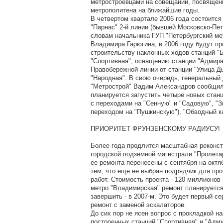
метростроевцами на совещании, посвящен
метрополитена на ближайшие годы.
В четвертом квартале 2006 года состоится
"Парнас" 2-й линии (бывшей Московско-Пет
словам начальника ГУП "Петербургский ме
Владимира Гарюгина, в 2006 году будут п
строительству наклонных ходов станций "
"Спортивная", оснащению станции "Адмира
Правобережной линии от станции "Улица Д
"Народная". В свою очередь, генеральный
"Метрострой" Вадим Александров сообщил,
планируется запустить четыре новых стан
с переходами на "Сенную" и "Садовую", "З
переходом на "Пушкинскую"), "Обводный к
ПРИОРИТЕТ ФРУНЗЕНСКОМУ РАДИУСУ!
Более года продлится масштабная реконст
городской подземной магистрали "Пролета
ее ремонта перенесены с сентября на октяб
тем, что еще не выбран подрядчик для пр
работ. Стоимость проекта - 120 миллионов
метро "Владимирская" ремонт планируется 
завершить - в 2007-м. Это будет первый с
ремонт с заменой эскалаторов.
До сих пор не ясен вопрос с прокладкой н
построенных станций "Спортивная" и "Адм