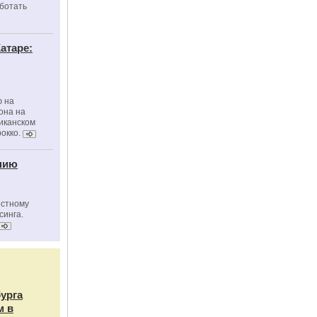
ботать
атаре:
ю на
она на
риканском
окко.
нию
естному
синга.
бурга
м в