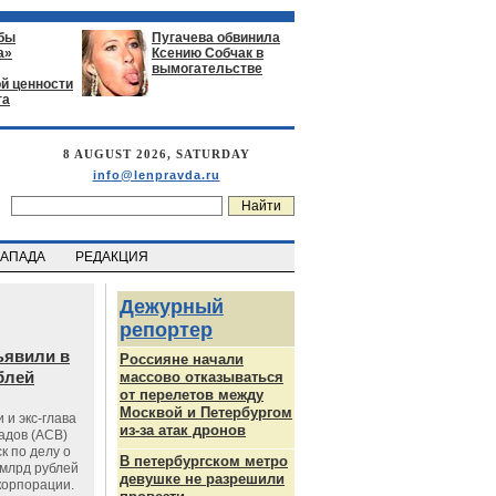
бы
Пугачева обвинила
а»
Ксению Собчак в
вымогательстве
й ценности
га
8 AUGUST 2026, SATURDAY
info@lenpravda.ru
ЗАПАДА
РЕДАКЦИЯ
Дежурный
репортер
ъявили в
Россияне начали
блей
массово отказываться
от перелетов между
Москвой и Петербургом
 и экс-глава
из-за атак дронов
адов (АСВ)
к по делу о
В петербургском метро
млрд рублей
девушке не разрешили
корпорации.