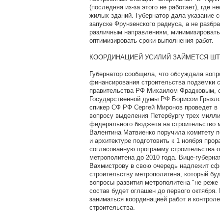
(последняя из-за этого не работает), где 
жилых зданий. Губернатор дала указание 
запуске Фрунзенского радиуса, а не разбр
различным направлениям, минимизировать
оптимизировать сроки выполнения работ.
КООРДИНАЦИЕЙ УСИЛИЙ ЗАЙМЕТСЯ Ш
Губернатор сообщила, что обсуждала воп
финансирования строительства подземки 
правительства РФ Михаилом Фрадковым, 
Государственной думы РФ Борисом Грызло
спикер СФ РФ Сергей Миронов проведет в
вопросу выделения Петербургу трех милли
федерального бюджета на строительство 
Валентина Матвиенко поручила комитету п
и архитектуре подготовить к 1 ноября про
согласованную программу строительства 
метрополитена до 2010 года. Вице-губерн
Вахмистрову в свою очередь надлежит сф
строительству метрополитена, который бу
вопросы развития метрополитена "не реже 
состав будет оглашен до первого октября.
заниматься координацией работ и контрол
строительства.