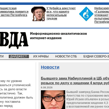
Фашистская
У Чубайса арестуют
Небоскрё
символика появится
все, что нажито
«Газпром
в метро Петербурга
непосильным
угрожают
трудом
культурно
Петербур
СТИ
ДАЙДЖЕСТ
ИХ НРАВЫ
НОВОСТИ СПБ
БУДНИ СЕВЕРО-
Новости
Бывшего зама Набиуллиной в ЦБ об
скву по уровню
розыск по делу о хищении 4 млрд ру
азаться утопической.
6.08.2026
сь за дело власти
Бывший зампред Банка России
нтастично. Так,
Агентства по страхованию вкл
политена должен быть
Юрий Исаев объявлен в розыс
ачу поставила
предполагаемом хищении 4,3 
ко перед
у возглавляемой им ранее гос