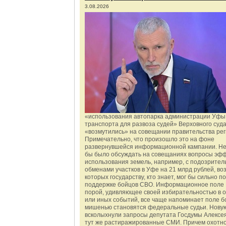
3.08.2026
«использования автопарка администрации Уфы 
транспорта для развоза судей» Верховного суд
«возмутились» на совещании правительства рег
Примечательно, что произошло это на фоне
развернувшейся информационной кампании. Не
бы было обсуждать на совещаниях вопросы эф
использования земель, например, с подозрите
обменами участков в Уфе на 21 млрд рублей, во
которых государству, кто знает, мог бы сильно п
поддержке бойцов СВО. Информационное поле 
порой, удивляющее своей избирательностью в о
или иных событий, все чаще напоминает поле бо
мишенью становятся федеральные судьи. Нову
всколыхнули запросы депутата Госдумы Алексе
тут же растиражированные СМИ. Причем охотно