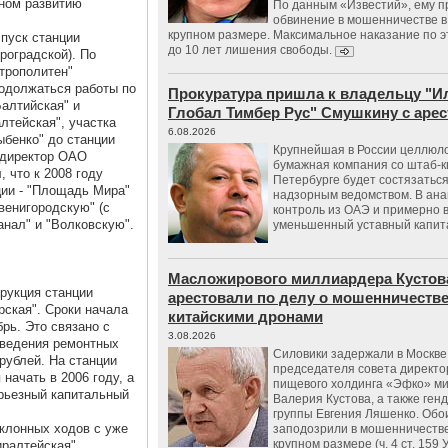
ном развитию
По данным «Известий», ему 
обвинение в мошенничестве в
крупном размере. Максимальное наказание по э
 пуск станции
до 10 лет лишения свободы.
роградской). По
трополитен"
родолжаться работы по
Прокуратура пришла к владельцу "И
Балтийская" и
Глобал Тимбер Рус" Смушкину с аре
лтейская", участка
6.08.2026
ыбенко" до станции
Крупнейшая в России целлюл
 директор ОАО
бумажная компания со штаб-к
 что к 2008 году
Петербурге будет состязаться
ции - "Площадь Мира"
надзорным ведомством. В ана
венигородскую" (с
контроль из ОАЭ и примерно 
анал" и "Волковскую".
уменьшенный уставный капит
Масложирового миллиардера Кустов
рукция станции
арестовали по делу о мошенничестве
рская". Сроки начала
китайскими дронами
рь. Это связано с
3.08.2026
оведения ремонтных
Силовики задержали в Москве
 рублей. На станции
председателя совета директо
начать в 2006 году, а
пищевого холдинга «Эфко» м
ерьезный капитальный
Валерия Кустова, а также ген
группы Евгения Ляшенко. Обо
аклонных ходов с уже
заподозрили в мошенничестве
крупном размере (ч. 4 ст. 159 
иралтейская"