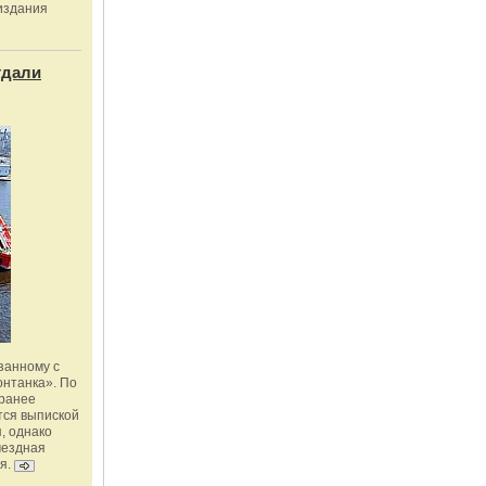
издания
тдали
занному с
онтанка». По
 ранее
тся выпиской
, однако
мездная
я.