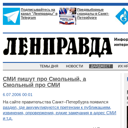
Подписывайтесь на
Предвыборные
канал "Ленправды" в
скандалы в Санкт-
Telegram
Петербурге
ТЕМЫ ДНЯ
НОВОСТИ
ДАЙДЖЕСТ
ИХ Н
СМИ пишут про Смольный, а
Смольный про СМИ
6.07.2006 00:01
На сайте правительства Санкт–Петербурга появился
раздел
, где аккумулируются претензии к публикациям,
извинения, опровержения, едкие замечания в адрес СМИ
и т.д.