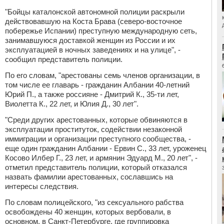
"Бойцы каталонской автономной полиции раскрыли
действовавшую на Коста Брава (северо-восточное
побережье Испании) преступную международную сеть,
занимавшуюся доставкой женщин из России и их
эксплуатацией в ночных заведениях и на улице", -
сообщил представитель полиции.
По его словам, "арестованы семь членов организации, в
том числе ее главарь - гражданин Албании 40-летний
Юрий П., а также россияне - Дмитрий К., 35-ти лет,
Виолетта К., 22 лет, и Юлия Д., 30 лет".
"Среди других арестованных, которые обвиняются в
эксплуатации проституток, содействии незаконной
иммиграции и организации преступного сообщества, -
еще один гражданин Албании - Ервин С., 33 лет, уроженец
Косово Илбер Г., 23 лет, и армянин Эдуард М., 20 лет", -
отметил представитель полиции, который отказался
назвать фамилии арестованных, сославшись на
интересы следствия.
По словам полицейского, "из сексуального рабства
освобождены 40 женщин, которых вербовали, в
основном, в Санкт-Петербурге, где группировка