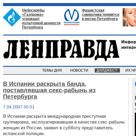
Небоскрёбы
Фашистская
«Газпрома»
символика появится
угрожают
в метро Петербурга
культурной ценности
Петербурга
ТЕМЫ ДНЯ
НОВОСТИ
ДАЙДЖЕСТ
ИХ Н
В Испании раскрыта банда,
поставлявшая секс-рабынь из
Петербурга
7.04.2007 00:01
В Испании раскрыта международная преступная
группировка, эксплуатировавшая в качестве секс-рабынь
женщин из России, заявил в субботу представитель
испанской полиции.