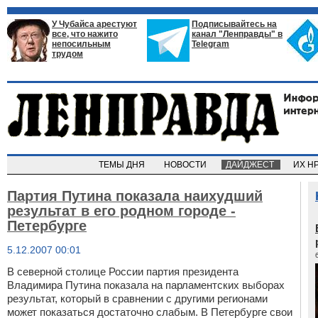
У Чубайса арестуют
Подписывайтесь на
все, что нажито
канал "Ленправды" в
непосильным
Telegram
трудом
ТЕМЫ ДНЯ
НОВОСТИ
ДАЙДЖЕСТ
ИХ Н
Партия Путина показала наихудший
результат в его родном городе -
Петербурге
5.12.2007 00:01
В северной столице России партия президента
Владимира Путина показала на парламентских выборах
результат, который в сравнении с другими регионами
может показаться достаточно слабым. В Петербурге свои