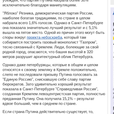
убежден, что партия Путина набрала более 50%
исключительно благодаря манипуляциям.
"Яблоко" Резника, демократическая партия России,
наиболее богатая традициями, по стране в целом
набрала всего 1,6% голосов. Однако в Санкт-Петербурге
она показала значительно лучший результат и с 5,1%
вышла на пятое место. Одной из причин этого могут быть
споры вокруг
проекта небоскреба
, который там
собирается построить газовый монополист "Газпром",
тесно связанный с Кремлем. Люди, болеющие за свой
родной город, опасаются, что башня высотой в 320
метров разрушит архитектурный облик Петербурга.
Однако даже петербуржцы, которые в общем и целом
относятся к своему земляку в Кремле положительно,
слепо не последовали призыву Путина голосовать за
"Единую Россию", снискавшую себе славу партии
бюрократов. Зато удивительно хороший результат
показала в Санкт-Петербурге "Справедливая Россия",
созданная Кремлем левоцентристская партия, полностью
преданная Путину. Она получила 15,1% – результат
вдвое больший, чем в среднем по стране.
Если страна Путина действительно существует, то,