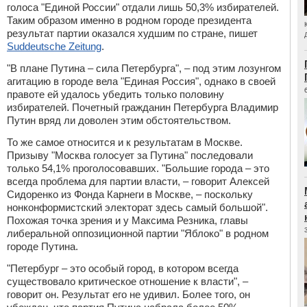
голоса "Единой России" отдали лишь 50,3% избирателей.
Таким образом именно в родном городе президента
результат партии оказался худшим по стране, пишет
Suddeutsche Zeitung
.
"В плане Путина – сила Петербурга", – под этим лозунгом
агитацию в городе вела "Единая Россия", однако в своей
правоте ей удалось убедить только половину
избирателей. Почетный гражданин Петербурга Владимир
Путин вряд ли доволен этим обстоятельством.
То же самое относится и к результатам в Москве.
Призыву "Москва голосует за Путина" последовали
только 54,1% проголосовавших. "Большие города – это
всегда проблема для партии власти, – говорит Алексей
Сидоренко из Фонда Карнеги в Москве, – поскольку
нонконформистский электорат здесь самый большой".
Похожая точка зрения и у Максима Резника, главы
либеральной оппозиционной партии "Яблоко" в родном
городе Путина.
"Петербург – это особый город, в котором всегда
существовало критическое отношение к власти", –
говорит он. Результат его не удивил. Более того, он