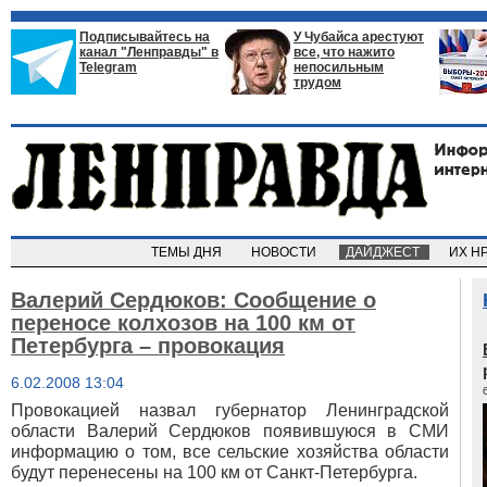
Подписывайтесь на
У Чубайса арестуют
канал "Ленправды" в
все, что нажито
Telegram
непосильным
трудом
ТЕМЫ ДНЯ
НОВОСТИ
ДАЙДЖЕСТ
ИХ Н
Валерий Сердюков: Сообщение о
переносе колхозов на 100 км от
Петербурга – провокация
6.02.2008 13:04
Провокацией назвал губернатор Ленинградской
области Валерий Сердюков появившуюся в СМИ
информацию о том, все сельские хозяйства области
будут перенесены на 100 км от Санкт-Петербурга.